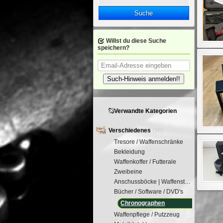
Suche
Willst du diese Suche
speichern?
Such-Hinweis anmelden!!
Verwandte Kategorien
Verschiedenes
(96)
Tresore / Waffenschränke
Bekleidung
Waffenkoffer / Futterale
Zweibeine
Anschussböcke | Waffenstütze
Bücher / Software / DVD's
Chronographen
Waffenpflege / Putzzeug