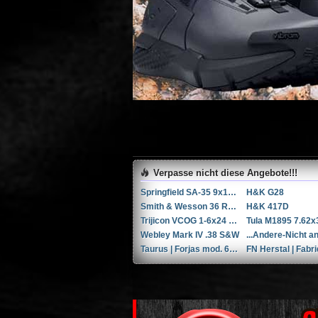
Verpasse nicht diese Angebote!!!
Springfield SA-35 9x19mm Parabellum/Luger/NATO
H&K G28
Smith & Wesson 36 RB .38 Spl.
H&K 417D
Trijicon VCOG 1-6x24 LED-Zielfernrohr mit Absehen für .223 Remington / 77 gr.
Webley Mark IV .38 S&W
Taurus | Forjas mod. 66 6'' .357 Magnum / 9x31mmR /.353 Casull