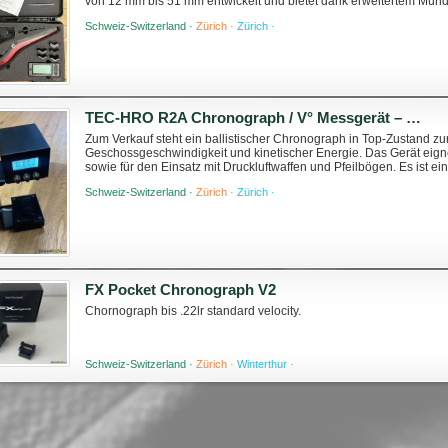
von 12 mm bis 51 mm entwickelt und bietet dank erweitertem Münd
Anbauteile wie Mündungsbremsen oder Feu...
Schweiz-Switzerland ·
Zürich ·
Zürich ·
TEC-HRO R2A Chronograph / V° Messgerät – Top Zustand
Zum Verkauf steht ein ballistischer Chronograph in Top-Zustand z
Geschossgeschwindigkeit und kinetischer Energie. Das Gerät eigne
sowie für den Einsatz mit Druckluftwaffen und Pfeilbögen. Es ist e
wenig Platz in der Schiesstasche. Funktionen: •...
Schweiz-Switzerland ·
Zürich ·
Zürich ·
FX Pocket Chronograph V2
Chornograph bis .22lr standard velocity.
Schweiz-Switzerland ·
Zürich ·
Winterthur ·