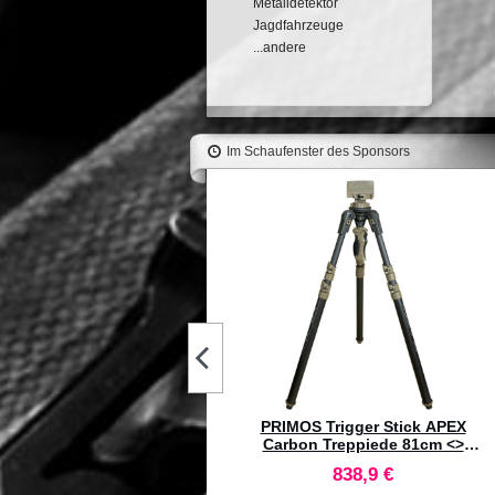
Metalldetektor
Jagdfahrzeuge
...andere
Im Schaufenster des Sponsors
39HUNTER Trigger Stick Bipie
Regolabile 96cm-168cm
62 €
39HUNTER Trigger Stick
Treppiede 96cm - 168cm
75 €