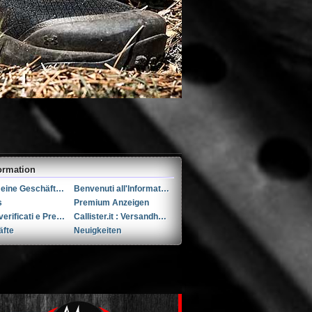
ormation
Allgemeine Geschäftsbedingungen (AGB)s
Benvenuti all'Informativa sulla Privacy
s
Premium Anzeigen
Utenti verificati e Premium
Callister.it : Versandhandel seit 2002
äfte
Neuigkeiten