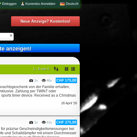
Einloggen
Kostenlos Anmelden
Deutsch
Neue Anzeige? Kostenlos!
te anzeigen!
1 - 4 von 4
CHF 175,00
1x
46x
hnachtsgeschenk von der Familie erhalten,
inklusive. Zahlung per TWINT oder
sports timer device. Received as a Christmas
26 April '26
CHF 375,00
1x
41x
 für präzise Geschwindigkeitsmessungen bei
äufe und Schalldämpfer mit einem Durchmesser