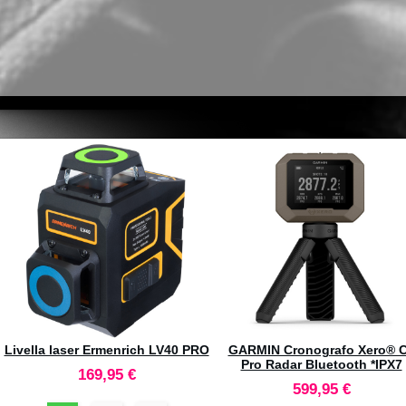
de
CALDWELL *Nuovo Ballistic
Livella laser Ermenrich 
Precision 2.0 Cronografo +
79,95 €
Premium Light Kit #4001146
345 €