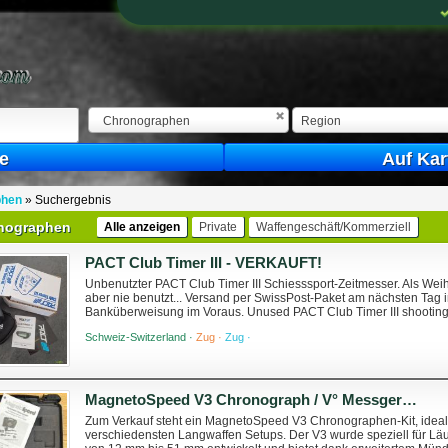
Chronographen
Region
e
Auf Kar
phen
»
Suchergebnis
nographen
Alle anzeigen
Private
Waffengeschäft/Kommerziell
PACT Club Timer III - VERKAUFT!
Unbenutzter PACT Club Timer III Schiesssport-Zeitmesser. Als Wei
aber nie benutzt... Versand per SwissPost-Paket am nächsten Tag 
Banküberweisung im Voraus. Unused PACT Club Timer III shooting 
gift from family, but never used... Ne...
Schweiz-Switzerland ·
Zug ·
Zug ·
MagnetoSpeed V3 Chronograph / V° Messgerät – neuwertig & komplett
Zum Verkauf steht ein MagnetoSpeed V3 Chronographen-Kit, ideal
verschiedensten Langwaffen Setups. Der V3 wurde speziell für L