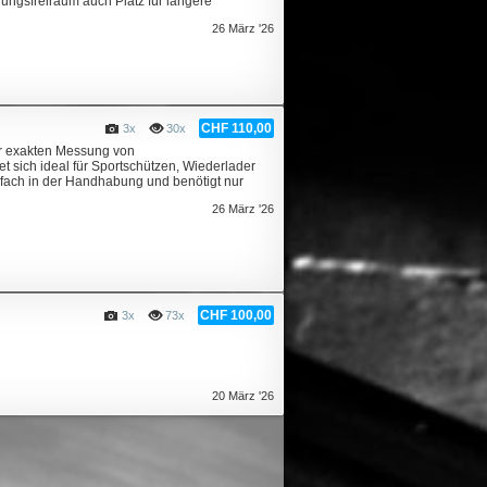
ungsfreiraum auch Platz für längere
26 März '26
CHF 110,00
3x
30x
ur exakten Messung von
t sich ideal für Sportschützen, Wiederlader
infach in der Handhabung und benötigt nur
26 März '26
CHF 100,00
3x
73x
20 März '26