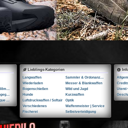
Lieblings-Kategorien
Inf
Langwaffen
Sammler & Ordonanzwaffen
Wiederladen
Messer & Blankwaffen
Credit
Tula M1895 7.62x38mmR / 7.62x38mm Nagant
Bogenschießen
Wild und Jagd
...Andere-Nicht angegeben W+F Raketenpistole 1917/1934 kal. 34mm ...Andere/Nicht angegeben
Hunde
Kurzwaffen
Gesch
FN Herstal | Fabrique Nationale 1910 + holster & 3 mags. .32 ACP / 7.65x17mm Browning SR
Luftdruckwaffen / Softair
Optik
Verschiedenes
Waffenmeister | Service
Fischerei
Selbstverteidigung