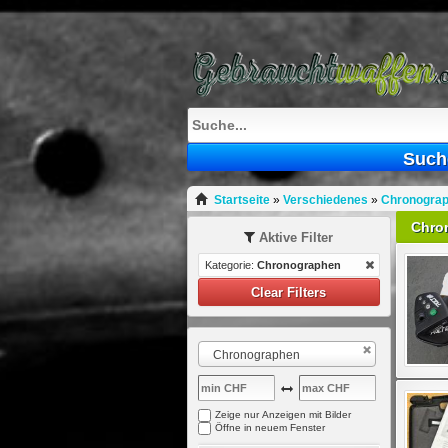
Such
Startseite
»
Verschiedenes
»
Chronogra
Chro
Aktive Filter
Kategorie:
Chronographen
Clear Filters
Chronographen
Zeige nur Anzeigen mit Bilder
Öffne in neuem Fenster