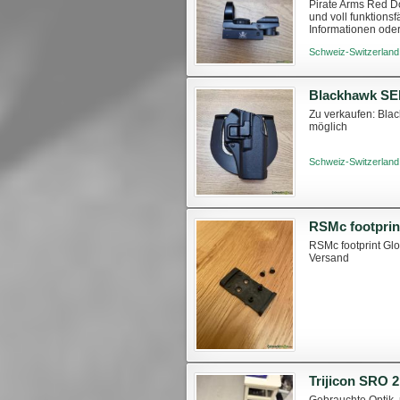
Pirate Arms Red Do
und voll funktions
Informationen oder
Schweiz-Switzerland
Blackhawk SER
Zu verkaufen: Bla
möglich
Schweiz-Switzerland
RSMc footprin
RSMc footprint Glo
Versand
Trijicon SRO 
Gebrauchte Optik, 