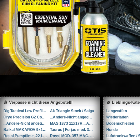
Verpasse nicht diese Angebote!!!
Lieblings-Kat
Dlg Tactical Low Profile Folding Visier-Set // NEU in der Verpackung
Ak Triangle Stock / Saiga
Langwaffen
Crye Precision G2 Combat Pants (30R)
...Andere-Nicht angegeben Rohm mod. 17 .38 Special / 9x29mmR
Wiederladen
...Andere-Nicht angegeben Liège cal. 12 12
MAS 1873 11x17R ...Andere/Nicht angegeben
Bogenschießen
Baikal MAKAROV 9x18mm Makarov
Taurus | Forjas mod. 38 .38 Special / 9x29mmR
Hunde
Rossi Pumpflinte .22 Long Rifle
Rossi MOD. 357 MAG. ...Andere
Luftdruckwaffen / S