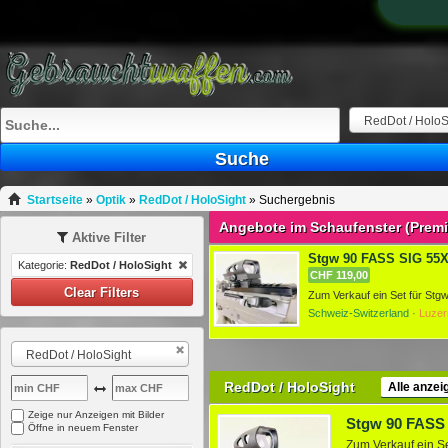
RedDot / HoloS
Suche
Startseite
»
Optik
»
RedDot / HoloSight
»
Suchergebnis
Angebote im Schaufenster (Prem
Aktive Filter
Stgw 90 FASS SIG 55X 
Kategorie:
RedDot / HoloSight
CHF 119,00
Clear Filters
Schweiz-Switzerland ·
Luzer
RedDot / HoloSight
RedDot / HoloSight
Alle anzei
Zeige nur Anzeigen mit Bilder
Öffne in neuem Fenster
Zum Verkauf ein Se