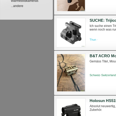
Wärmebildkameras
...andere
SUCHE: Trijic
Ich suche einen Tr
wenn noch was rum
Thun ·
B&T ACRO Mo
Gemäss Titel, Mou
Schweiz-Switzerland
Holosun HS51
Absolut neuwertig,
Zubehör.