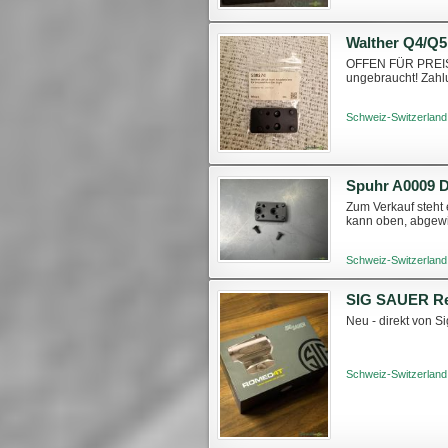
OFFEN FÜR PREISV
ungebraucht! Zahl
Schweiz-Switzerland
Spuhr A0009 D
Zum Verkauf steht 
kann oben, abgewin
Schweiz-Switzerland
SIG SAUER R
Neu - direkt von S
Schweiz-Switzerland