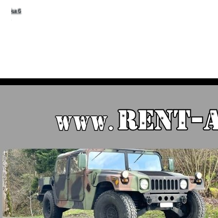
a6
HAWKE Cannocchiale Vantage
HAWKE Binocolo Frontier
30 WA 1.5-6x44 IR Reticolo L4A
10x42 Verde #38412
#14276
321,7 €
622,3 €