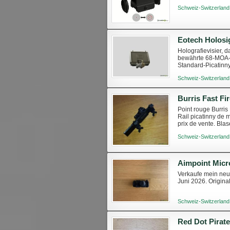
Schweiz-Switzerland
Eotech Holosi
Holografievisier, 
bewährte 68-MOA-K
Standard-Picatinn
2 × AA-Batterien Ko
Schweiz-Switzerland
Point rouge Burris 
Rail picatinny de 
prix de vente. Bla
Blaser D99, B...
Schweiz-Switzerland
Aimpoint Micr
Verkaufe mein neu
Juni 2026. Origin
Schweiz-Switzerland
Red Dot Pirat