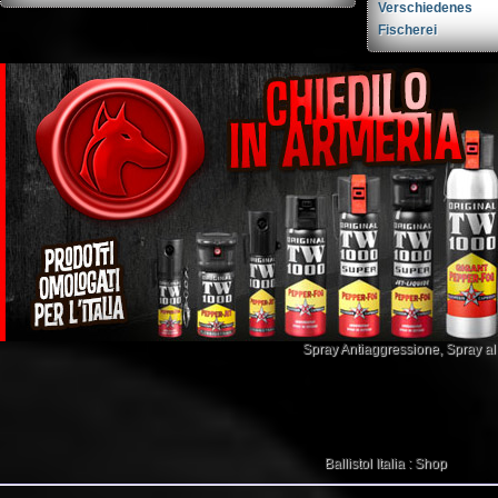
Verschiedenes
Fischerei
Spray Antiaggressione
,
Spray a
Ballistol Italia : Shop