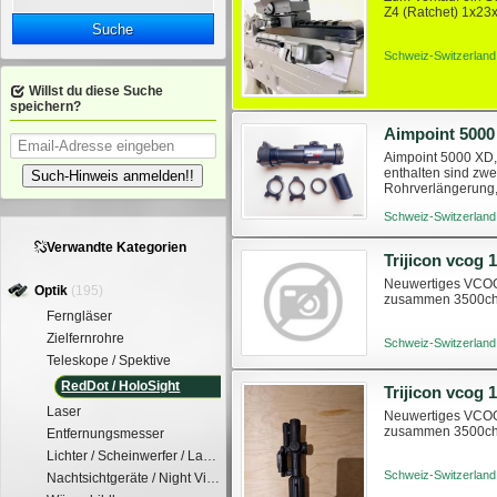
Z4 (Ratchet) 1x23x
Suche
Schweiz-Switzerland
Willst du diese Suche
speichern?
Aimpoint 500
Aimpoint 5000 XD, 
enthalten sind zwe
Such-Hinweis anmelden!!
Rohrverlängerung,
Originalbedienungs
Schweiz-Switzerland
Verwandte Kategorien
Trijicon vcog
Neuwertiges VCOG 
Optik
(195)
zusammen 3500chf O
Ferngläser
Zielfernrohre
Schweiz-Switzerland
Teleskope / Spektive
RedDot / HoloSight
Trijicon vcog
Laser
Neuwertiges VCOG 
zusammen 3500chf O
Entfernungsmesser
Lichter / Scheinwerfer / Lampen
Schweiz-Switzerland
Nachtsichtgeräte / Night Vision