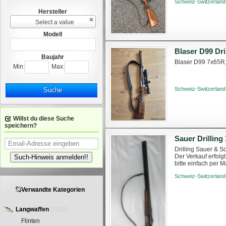
Schweiz-Switzerland
Hersteller
Select a value
Modell
Blaser D99 Dri
Baujahr
Blaser D99 7x65R, 
Min:
Max:
Schweiz-Switzerland
Suche
Willst du diese Suche
speichern?
Sauer Drilling 
Drilling Sauer & S
Der Verkauf erfolg
Such-Hinweis anmelden!!
bitte einfach per 
Schweiz-Switzerland
Verwandte Kategorien
Langwaffen
(1082)
Flinten