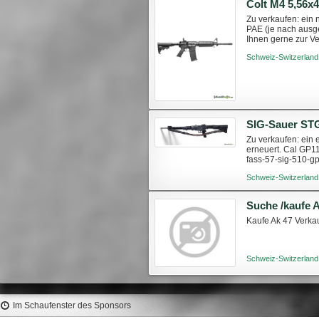
Zu verkaufen: ein 
PAE (je nach ausg
Ihnen gerne zur Ve
556x45mm.html
Schweiz-Switzerland
SIG-Sauer ST
Zu verkaufen: ein
erneuert. Cal GP11
fass-57-sig-510-g
Schweiz-Switzerland
Suche /kaufe 
Kaufe Ak 47 Verka
Schweiz-Switzerland
Im Schaufenster des Sponsors