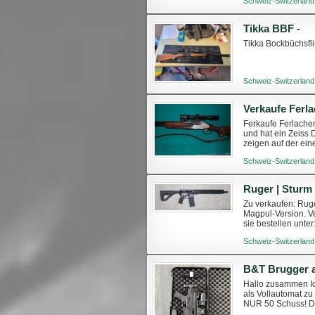
Schweiz-Switzerland
Tikka BBF -
Tikka Bockbüchsfli
Schweiz-Switzerland
Verkaufe Ferla
Ferkaufe Ferlacher
und hat ein Zeiss
zeigen auf der ein
Schaftmagazin ist Gr
Schweiz-Switzerland
Zu verkaufen: Ruge
Magpul-Version. V
sie bestellen unt
556x45mm.html
Schweiz-Switzerland
B&T Brugger 
Hallo zusammen Ic
als Vollautomat zu
NUR 50 Schuss! Da
Angebot. Im Angebot