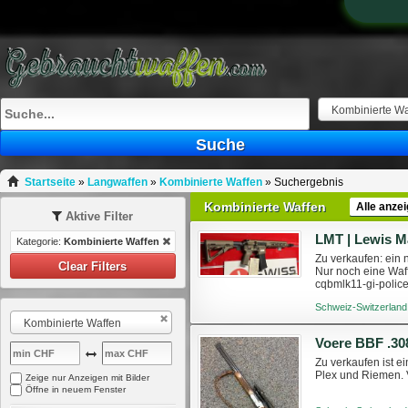
Kombinierte Wa
Suche
Startseite
»
Langwaffen
»
Kombinierte Waffen
»
Suchergebnis
Kombinierte Waffen
Alle anze
Aktive Filter
LMT | Lewis 
Kategorie:
Kombinierte Waffen
Zu verkaufen: ein
Clear Filters
Nur noch eine Waff
cqbmlk11-gi-polic
schreiben Sie uns b
Schweiz-Switzerland
Kombinierte Waffen
Voere BBF .30
Zu verkaufen ist e
Plex und Riemen. 
Zeige nur Anzeigen mit Bilder
Öffne in neuem Fenster