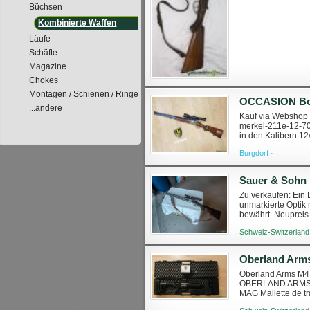
Büchsen
Kombinierte Waffen
Läufe
Schäfte
Magazine
Chokes
Montagen / Schienen / Ringe
...andere
Kauf via Webshop o
merkel-211e-12-70
in den Kalibern 1
Zielfernrohr angeb
Burgdorf ·
Zu verkaufen: Ein 
unmarkierte Optik 
bewährt. Neupreis
Strafregisterauszug
Schweiz-Switzerland
Oberland Arm
Oberland Arms M4 O
OBERLAND ARMS Mod
MAG Mallette de t