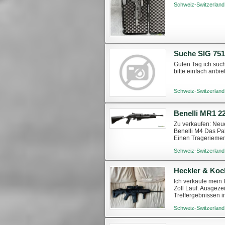
Schweiz-Switzerland
Suche SIG 751
Guten Tag ich suc
bitte einfach anbi
Schweiz-Switzerland
Benelli MR1 22
Zu verkaufen: Neu
Benelli M4 Das Pak
Einen Trageriemen 
Sie können es beste
Schweiz-Switzerland
Heckler & Koc
Ich verkaufe mein
Zoll Lauf. Ausgeze
Treffergebnissen im
ohne Optik, Mündu
Schweiz-Switzerland