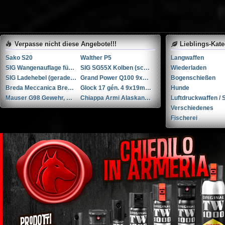
Verpasse nicht diese Angebote!!!
Lieblings-Kat
Sako S20
Walther P5
Langwaffen
SIG Wangenauflage für SG55X Kolben (schwarz)
SIG SG55X Kolben (schwarz)
Wiederladen
SIG Ladehebel (gerade) für SG55X
Grand Power Q100 9x19mm
Bogenschießen
Breda Meccanica Bresciana (BMB) BREN Mk II .30-06 Springfield
Glock 17 gén. 4 9x19mm Parabellum/Luger/NATO
Hunde
Mauser G98 Gewehr, Kaliber 8x57 JS
Chiappa Armi Alaskan 1892 .44 Remington Magnum
Luftdruckwaffen / S
Verschiedenes
Fischerei