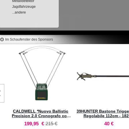
Metalldetektor
Jagdfahrzeuge
...andere
Im Schaufenster des Sponsors
CALDWELL *Nuovo Ballistic
39HUNTER Bastone Trigger
<>
Precision 2.0 Cronografo con
Regolabile 112cm - 18
Bluetooth #4001147
Prezzo
Prezzo
199,95 €
215 €
40 €
speciale
predefinito