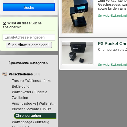
Zum Verkauf steht
Geschossgeschwindi
Suche
sowie für den Eins
wenig Platz in der 
Schweiz-Switzerland
Willst du diese Suche
speichern?
FX Pocket Ch
Such-Hinweis anmelden!!
Chornograph bis .2
Verwandte Kategorien
Schweiz-Switzerland
Verschiedenes
(93)
Tresore / Waffenschränke
Bekleidung
Waffenkoffer / Futterale
Zweibeine
Anschussböcke | Waffenstütze
Bücher / Software / DVD's
Chronographen
Waffenpflege / Putzzeug