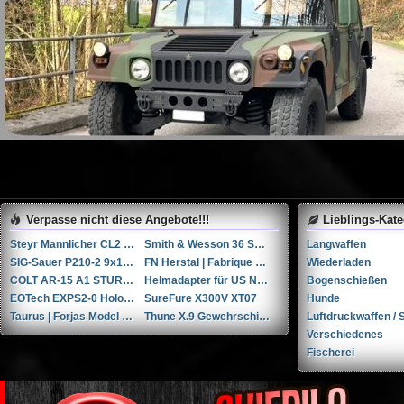
Verpasse nicht diese Angebote!!!
Lieblings-Kat
Steyr Mannlicher CL2 Carbon .338 Lapua Magnum
Smith & Wesson 36 SB .38 Spl.
Langwaffen
SIG-Sauer P210-2 9x19mm Parabellum/Luger/NATO
FN Herstal | Fabrique Nationale HiPower 9x19mm Parabellum/Luger/NATO
Wiederladen
COLT AR-15 A1 STURMGEWEHR (Vollautomat)
Helmadapter für US Navy HGU-68/P und JHMCS Nachtsichtgeräte
Bogenschießen
EOTech EXPS2-0 Holografisches Visier und 3x Vortex Vergrößerungsglas
SureFure X300V XT07
Hunde
Taurus | Forjas Model Raging Bull cal. 454Casull
Thune X.9 Gewehrschiessschuhe (42)
Luftdruckwaffen / S
Verschiedenes
Fischerei