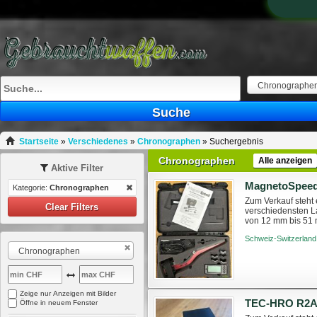
Chronographe
Suche
Startseite
»
Verschiedenes
»
Chronographen
»
Suchergebnis
Chronographen
Alle anzeigen
Aktive Filter
Kategorie:
Chronographen
Zum Verkauf steht
Clear Filters
verschiedensten L
von 12 mm bis 51 
Anbauteile wie Mü
Schweiz-Switzerland
Chronographen
Zeige nur Anzeigen mit Bilder
Öffne in neuem Fenster