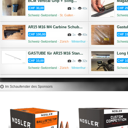
BCM Vertical Grip + Sling...
Magazi
CHF 30,00
CHF 25
3x
40x
Schweiz-Switzerland ·
St. Gallen ·
Schweiz
Altstätten ·
04 August '26
AR15 M16 M4 Carbine Schub...
Gastub
CHF 100,00
CHF 15
1x
40x
Schweiz-Switzerland ·
Zürich ·
Winterthur ·
Schweiz
02 August '26
GASTUBE für AR15 M16 Stan...
Long 
CHF 10,00
CHF 10
2x
32x
Schweiz-Switzerland ·
Zürich ·
Winterthur ·
Schweiz
31 Juli '26
Im Schaufenster des Sponsors
SIERRA Palle Tipped MatchKing
SIERRA Palle MatchKing
224" 69gr TMK #7169 (100pz)
69gr HPBT #1380C (500
65,2 €
240 €