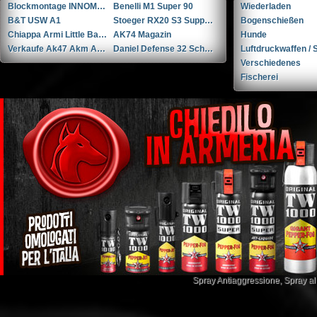
Blockmontage INNOMOUNT TACTICAL
Benelli M1 Super 90
Wiederladen
B&T USW A1
Stoeger RX20 S3 Suppressor ...Andere
Bogenschießen
Chiappa Armi Little Badger .22 war .22 WMR
AK74 Magazin
Hunde
Verkaufe Ak47 Akm Ak74 Teile
Daniel Defense 32 Schuss Magazine
Luftdruckwaffen / S
Verschiedenes
Fischerei
Spray Antiaggressione
,
Spray a