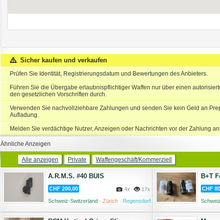
Sicher kaufen und verkaufen
Prüfen Sie Identität, Registrierungsdatum und Bewertungen des Anbieters.
Führen Sie die Übergabe erlaubnispflichtiger Waffen nur über einen autorisie
den gesetzlichen Vorschriften durch.
Verwenden Sie nachvollziehbare Zahlungen und senden Sie kein Geld an Prep
Aufladung.
Melden Sie verdächtige Nutzer, Anzeigen oder Nachrichten vor der Zahlung an
Ähnliche Anzeigen
Alle anzeigen
Private
Waffengeschäft/Kommerziell
A.R.M.S. #40 BUIS
B+T F
CHF 200,00
CHF 80
4x
17x
Schweiz-Switzerland ·
Zürich ·
Regensdorf
Schweiz
Moos ·
08 August '26