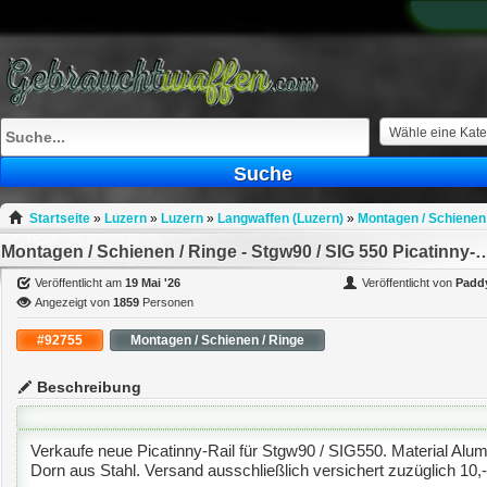
What
to
sell
What
to
buy
Wähle eine Kate
Stuff
Suche
Fill
Startseite
»
Luzern
»
Luzern
»
Langwaffen (Luzern)
»
Montagen / Schienen 
Montagen / Schienen / Ringe - Stgw90 / SIG 5
Veröffentlicht am
19 Mai '26
Veröffentlicht von
Padd
Angezeigt von
1859
Personen
#92755
Montagen / Schienen / Ringe
Beschreibung
Verkaufe neue Picatinny-Rail für Stgw90 / SIG550. Material Alumi
Dorn aus Stahl. Versand ausschließlich versichert zuzüglich 10,-