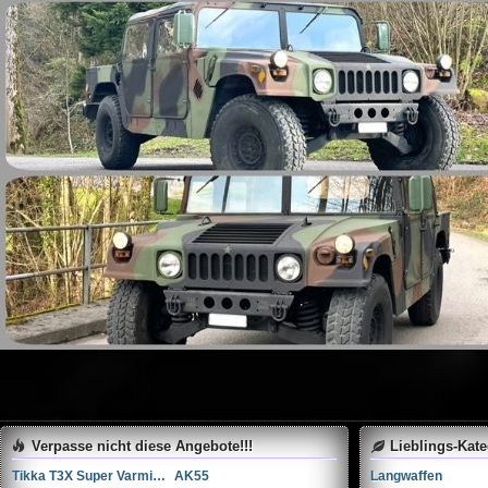
Verpasse nicht diese Angebote!!!
Lieblings-Kat
Tikka T3X Super Varmint .308 Winchester
AK55
Langwaffen