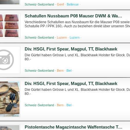
Schweiz-Switzerland ·
Genf ·
Bellevue ·
Schatullen Nussbaum P08 Mauser DWM & Walther PP PPK TOP
Verschiedene Schatullen aus Nussbaum für die Mauser P08 sowie 
Schatulle PP / PPK 160,- Auch zu beziehen direkt über unseren Sh
Schweiz-Switzerland ·
Luzern ·
Luzern ·
Div. HSGI, First Spear, Magpul, TT, Blackhawk
Die Gürtel haben Grösse L und XL. Blackhawk Holster für Glock. D
80.-
Schweiz-Switzerland ·
Bern ·
Biel ·
Div. HSGI, First Spear, Magpul, TT, Blackhawk
Die Gürtel haben Grösse L und XL. Blackhawk Holster für Glock. D
80.-
Schweiz-Switzerland ·
Bern ·
Biel ·
Pistolentasche Magazintasche Waffentasche Tasche