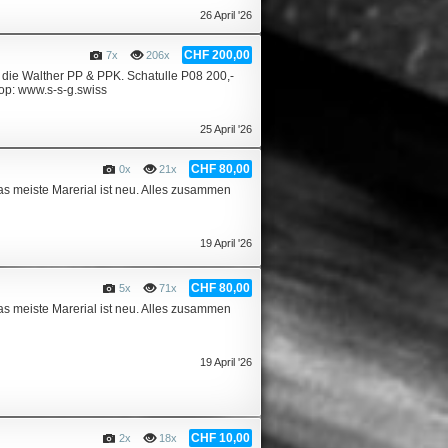
26 April '26
CHF 200,00
7x
206x
die Walther PP & PPK. Schatulle P08 200,-
op: www.s-s-g.swiss
25 April '26
CHF 80,00
0x
21x
as meiste Marerial ist neu. Alles zusammen
19 April '26
CHF 80,00
5x
71x
as meiste Marerial ist neu. Alles zusammen
19 April '26
CHF 10,00
2x
18x