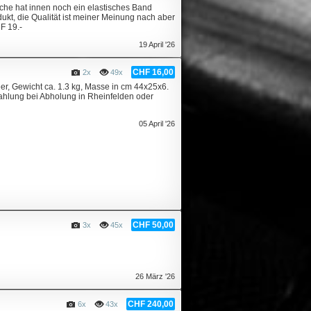
sche hat innen noch ein elastisches Band
kt, die Qualität ist meiner Meinung nach aber
F 19.-
19 April '26
CHF 16,00
2x
49x
, Gewicht ca. 1.3 kg, Masse in cm 44x25x6.
zahlung bei Abholung in Rheinfelden oder
05 April '26
CHF 50,00
3x
45x
26 März '26
CHF 240,00
6x
43x