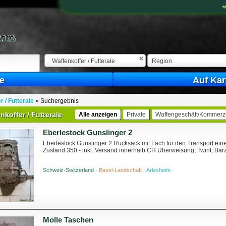
Waffenkoffer / Futterale
Region
e
Auf Kar
 / Futterale
»
Suchergebnis
nkoffer / Futterale
Alle anzeigen
Private
Waffengeschäft/Kommerzi
Eberlestock Gunslinger 2
Eberlestock Gunslinger 2 Rucksack mit Fach für den Transport eine
Zustand 350.- inkl. Versand innerhalb CH Überweisung, Twint, Ba
Schweiz-Switzerland ·
Basel-Landschaft ·
Arlesheim ·
Molle Taschen