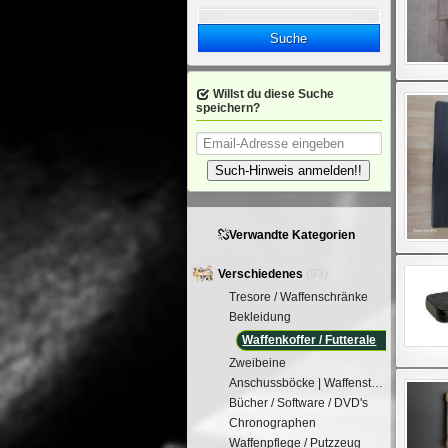
Suche
Willst du diese Suche
speichern?
Such-Hinweis anmelden!!
Verwandte Kategorien
Verschiedenes
(93)
Tresore / Waffenschränke
Bekleidung
Waffenkoffer / Futterale
Zweibeine
Anschussböcke | Waffenstütze
Bücher / Software / DVD's
Chronographen
Waffenpflege / Putzzeug