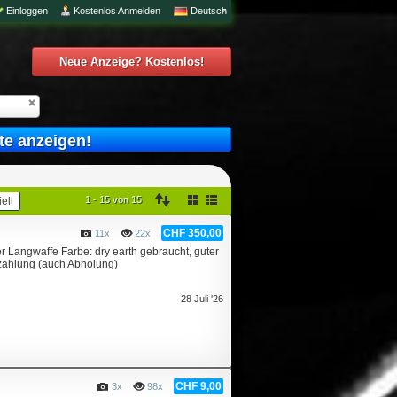
Einloggen
Kostenlos Anmelden
Deutsch
Neue Anzeige? Kostenlos!
te anzeigen!
1 - 15 von 15
ell
CHF 350,00
11x
22x
r Langwaffe Farbe: dry earth gebraucht, guter
rzahlung (auch Abholung)
28 Juli '26
CHF 9,00
3x
98x