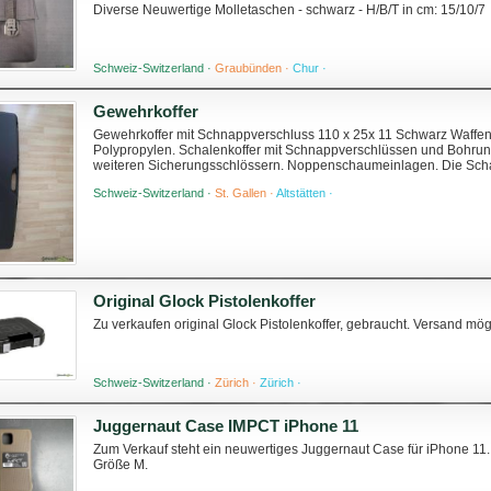
Diverse Neuwertige Molletaschen - schwarz - H/B/T in cm: 15/10/7
Schweiz-Switzerland ·
Graubünden ·
Chur ·
Gewehrkoffer
Gewehrkoffer mit Schnappverschluss 110 x 25x 11 Schwarz Waffen
Polypropylen. Schalenkoffer mit Schnappverschlüssen und Bohrung
weiteren Sicherungsschlössern. Noppenschaumeinlagen. Die Scharn
Die engste Stelle des Koffers am Griff ist ...
Schweiz-Switzerland ·
St. Gallen ·
Altstätten ·
Original Glock Pistolenkoffer
Zu verkaufen original Glock Pistolenkoffer, gebraucht. Versand mö
Schweiz-Switzerland ·
Zürich ·
Zürich ·
Juggernaut Case IMPCT iPhone 11
Zum Verkauf steht ein neuwertiges Juggernaut Case für iPhone 11.
Größe M.