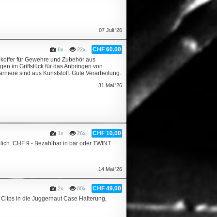
07 Juli '26
CHF 60,00
6x
22x
koffer für Gewehre und Zubehör aus
en im Griffstück für das Anbringen von
iere sind aus Kunststoff. Gute Verarbeitung.
31 Mai '26
CHF 10,00
1x
26x
glich. CHF 9.- Bezahlbar in bar oder TWINT
14 Mai '26
CHF 49,00
2x
80x
 Clips in die Juggernaut Case Halterung,