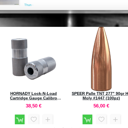
Thun ·
RCBS 5.7x28 FM Full Lenght
RCBS Lube-A-Matic Sizer Di
Dies Set #11701
.456
146,00 €
65,40 €