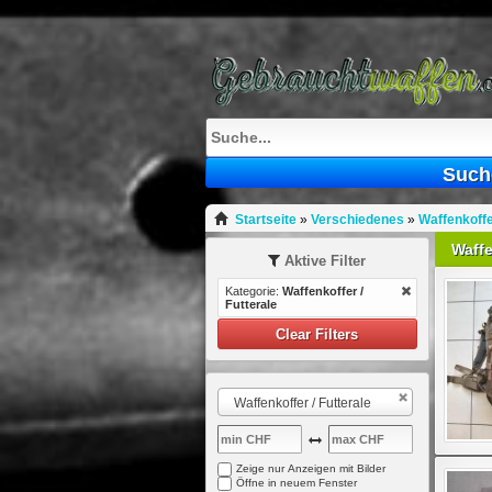
Such
Startseite
»
Verschiedenes
»
Waffenkoffer
Waffe
Aktive Filter
Kategorie:
Waffenkoffer /
Futterale
Clear Filters
Waffenkoffer / Futterale
Zeige nur Anzeigen mit Bilder
Öffne in neuem Fenster