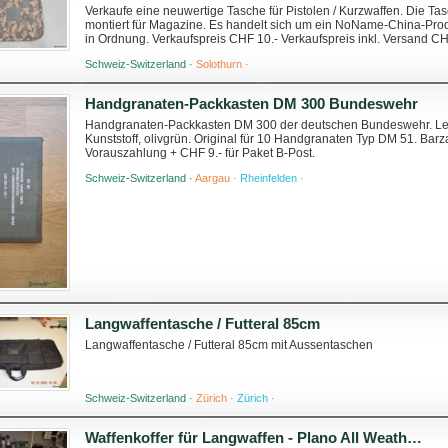
Verkaufe eine neuwertige Tasche für Pistolen / Kurzwaffen. Die Ta
montiert für Magazine. Es handelt sich um ein NoName-China-Produ
in Ordnung. Verkaufspreis CHF 10.- Verkaufspreis inkl. Versand CH
Schweiz-Switzerland ·
Solothurn ·
Handgranaten-Packkasten DM 300 Bundeswehr
Handgranaten-Packkasten DM 300 der deutschen Bundeswehr. Leer
Kunststoff, olivgrün. Original für 10 Handgranaten Typ DM 51. Bar
Vorauszahlung + CHF 9.- für Paket B-Post.
Schweiz-Switzerland ·
Aargau ·
Rheinfelden ·
Langwaffentasche / Futteral 85cm
Langwaffentasche / Futteral 85cm mit Aussentaschen
Schweiz-Switzerland ·
Zürich ·
Zürich ·
Waffenkoffer für Langwaffen - Plano All Weather Series