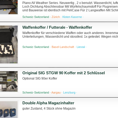
Plano All Weather Series. Neuwertig , 2 x benutzt. Wasserdicht, luft
Loch Dichtung Abschliessbar Mit Würfelschaumstoff Für Flugreisen ge
und Bauweise ist identisch mit PeliCase Für 2 Langwaffen Mit Sch
Innen: 133 X ...
Schweiz-Switzerland ·
Zürich ·
Kloten Kaserne ·
Waffenkoffer / Futterale - Waffenkoffer
Waffenkoffer für verschiedene Waffen oder auch anderes. Innenmas
Unterteilungen, Wasserdicht und stossfest. 1x getestet. Wegen nic
Schweiz-Switzerland ·
Basel-Landschaft ·
Liestal ·
Original SIG STGW 90 Koffer mit 2 Schlüssel
Optional SIG 90er Koffer
Schweiz-Switzerland ·
Aargau ·
Lenzburg ·
Double Alpha Magazinhalter
guter Zustand, 4 Stück ohne Magazin