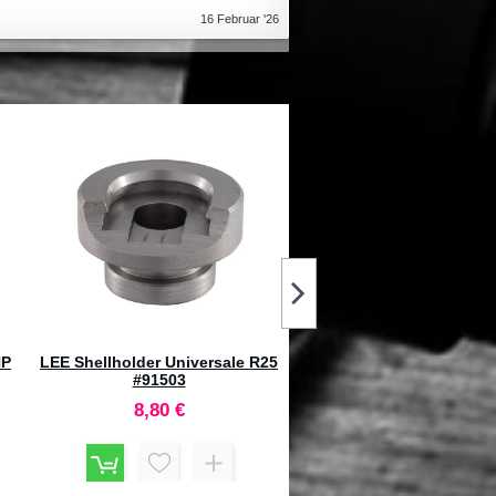
16 Februar '26
e
RCBS Competition Bullet Guide
HORNADY Palle MonoF
7mm
Muzzleloader .50 Sabot 
#67274 (20pz)
15,50 €
48,80 €