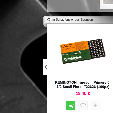
Im Schaufenster des Sponsors
HORNADY 44-40 WCF Cowboy
Full Lenght Dies Set #546543
130,50 €
E Shellholder Universale R25
#91503
8,80 €