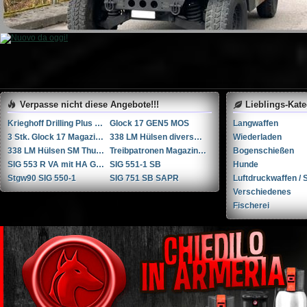
Verpasse nicht diese Angebote!!!
Lieblings-Kat
Krieghoff Drilling Plus 7x65R / 20-76 / 222Rem
Glock 17 GEN5 MOS
Langwaffen
3 Stk. Glock 17 Magazine
338 LM Hülsen diverse Hersteller
Wiederladen
338 LM Hülsen SM Thun / RUAG Thun
Treibpatronen Magazin STGW 57
Bogenschießen
SIG 553 R VA mit HA Griffstück
SIG 551-1 SB
Hunde
Stgw90 SIG 550-1
SIG 751 SB SAPR
Luftdruckwaffen / S
Verschiedenes
Fischerei