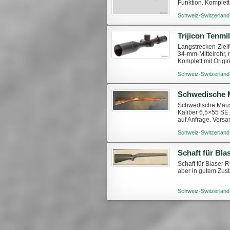
Funktion. Komplett
uns per E-Mail un
Schweiz-Switzerland
Langstrecken-Zielf
34-mm-Mittelrohr, 
Komplett mit Origi
mowe@mowe.ch
Schweiz-Switzerland
Schwedische 
Schwedische Mause
Kaliber 6,5×55 SE. 
auf Anfrage. Versa
Schweiz-Switzerland
Schaft für Bla
Schaft für Blaser 
aber in gutem Zust
Schweiz-Switzerland