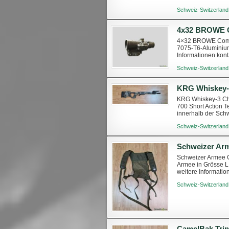
mich gerne kontakt
Schweiz-Switzerland
4×32 BROWE Comba
7075-T6-Aluminium
Informationen kon
Schweiz-Switzerland
KRG Whiskey-3 Cha
700 Short Action T
innerhalb der Sch
zusätzliche Fotos.
Schweiz-Switzerland
Schweizer Ar
Schweizer Armee G
Armee in Grösse L,
weitere Informatio
Schweiz-Switzerland
CamelBak Trink