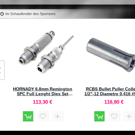
Im Schaufenster des Sponsors
REMINGTON Bossoli .38 Special
Sellier & Bellot Bosso
(100pz)
6.5x52mm Rimmed (20
54,10 €
21,40 €
HP