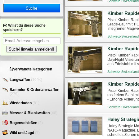
Schweiz-Switzerland
Suche
Kimber Rapide
Pistol Kimber Rapi
Grade-Lauf mit Ti
Willst du diese Suche
Integrierter Magwe
speichern?
gesetzlichen Vorsch
Schweiz-Switzerland
Kimber Rapide
Such-Hinweis anmelden!!
Pistol Kimber Rapi
Day/Night Visierun
aus Edelstahl mit
Einreihiges Magazi
Verwandte Kategorien
Schweiz-Switzerland
Langwaffen
(1094)
Sammler & Ordonanzwaffen
Pistol Kimber Rapi
(279)
rostfreiem Stahl m
- Erhöhte Visierun
Wiederladen
(81)
Beavertail - G10...
Schweiz-Switzerland
Messer & Blankwaffen
(40)
Bogenschießen
(2)
Haley Strategic Ma
NATO-Magazine. Di
Wild und Jagd
(5)
schnelles Ziehen u