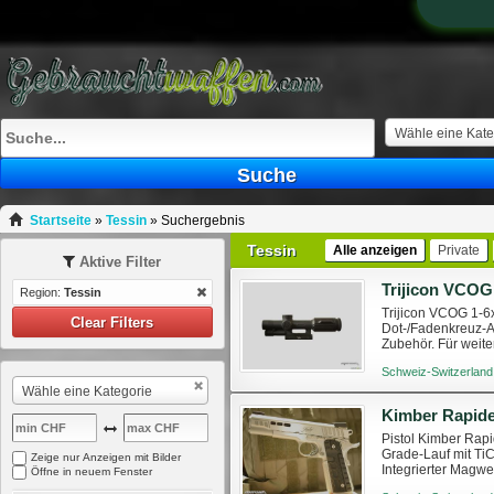
Wähle eine Kate
Suche
Startseite
»
Tessin
»
Suchergebnis
Tessin
Alle anzeigen
Private
Aktive Filter
Region:
Tessin
Trijicon VCOG 1-6
Clear Filters
Dot-/Fadenkreuz-A
Zubehör. Für weit
Schweiz-Switzerland
Wähle eine Kategorie
Kimber Rapide
Pistol Kimber Rapi
Grade-Lauf mit Ti
Zeige nur Anzeigen mit Bilder
Integrierter Magwe
Öffne in neuem Fenster
gesetzlichen Vorsch