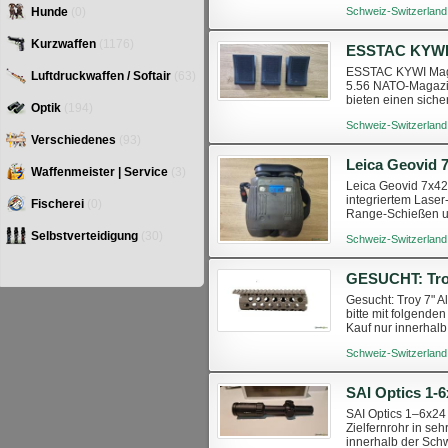
Preis: CHF 40.– Ver
Schweiz-Switzerland
Hunde
(0)
Kurzwaffen
(1176)
ESSTAC KYWI Magaz
Luftdruckwaffen / Softair
(63)
5.56 NATO-Magazi
bieten einen siche
Optik
(194)
Wiedereinsetzen. 3
Schweiz-Switzerland
Verschiedenes
(93)
Waffenmeister | Service
(3)
Leica Geovid 7x42
integriertem Laser
Fischerei
(0)
Range-Schießen un
Entfernungsmesser 
Selbstverteidigung
(30)
Schweiz-Switzerland
Gesucht: Troy 7" A
bitte mit folgende
Kauf nur innerhalb
Schweiz-Switzerland
SAI Optics 1
SAI Optics 1–6x24
Zielfernrohr in se
innerhalb der Schw