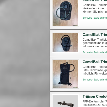
CamelBak Trinkbla
Verkauf nur innerh
können Sie mich g
Schweiz-Switzerland
CamelBak Trin
CamelBak Trinkbla
gebraucht und in 
Informationen oder
Schweiz-Switzerland
CamelBak Trinkruc
Liter-Trinkblase, 
möglich. Für weite
Schweiz-Switzerland
Trijicon Cred
FFP-Zielfernrohr (
mattschwarzer Ausf