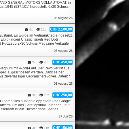
2 INLAND GENERAL MOTORS VOLLAUTOMAT, in
 1945 (537,101) hergestellt. 6x30 Schuss
08 August '26
CHF 2.100,00
6x
26x
stand. Es wurde im Vietnamkrieg eingesetzt,
bit Falcon( Classic Israeli Red Dot)
Putzzeug 2x30 Schuss Magazine Verkaufe
07 August '26
CHF 450,00
2x
28x
Magnum mit 4-Zoll-Lauf. Der Revolver ist aus
8 Special geschossen werden. Dank seiner
als zuverlässiger Gebrauchsrevolver. Daten: *
01 August '26
CHF 250,00
3x
19x
APP erhältlich auf Apple App Store und Google
attform, um das Gerät optimal unter den Lauf
serdem ist ein Trichter dabei, der es
27 Juli '26
CHF 150,00
3x
21x