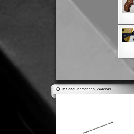
Im Schaufenster des Sponsors
RWS Palle Evolution Green 366"
184gr (50pz) #2318523
117,50 €