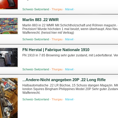
Schweiz-Switzerland ·
Thurgau ·
Märwil ·
Marlin 883 .22 WMR
Marlin 883 in 22 WMR Mit Schichtholzschaft und Röhren magazin. 
Prezision! Wurde höchsten 1 mal beutzt, wenn überhaupt. Also Ne
Waffenrecht. (heisst hier mit Vertrag)
Schweiz-Switzerland ·
Thurgau ·
Märwil ·
FN Herstal | Fabrique Nationale 1910
FN 1910 in 7.65 Browning sehr guter zustand, mit Lederfutteral. V
Schweiz-Switzerland ·
Thurgau ·
Märwil ·
...Andere-Nicht angegeben 20P .22 Long Rifle
Halbautomatische .22 LR Büchse, 15 Schuss stangen Magazin. Mit 
london Squires Bingham Philippines Model 20P Sehr guter Zustan
Waffenrecht.
Schweiz-Switzerland ·
Thurgau ·
Märwil ·