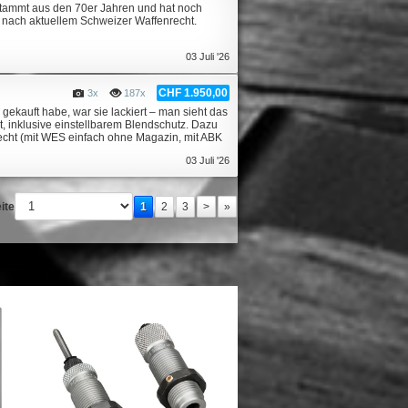
stammt aus den 70er Jahren und hat noch
f nach aktuellem Schweizer Waffenrecht.
03 Juli '26
CHF 1.950,00
3x
187x
ekauft habe, war sie lackiert – man sieht das
t, inklusive einstellbarem Blendschutz. Dazu
recht (mit WES einfach ohne Magazin, mit ABK
03 Juli '26
ite
1
2
3
>
»
7mm
HORNADY Lock-N-Load AP Shell
HORNADY RAPiD® Sa
Plate n°29 (41 Remington
Braccialetto di ricambio :
Magnum) #392629
#98160
97,90 €
13,20 €