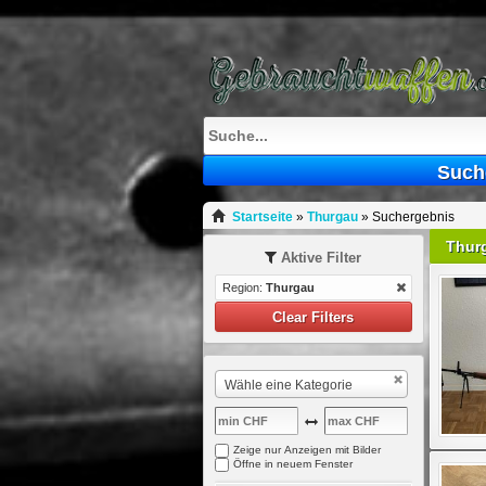
Such
Startseite
»
Thurgau
»
Suchergebnis
Thur
Aktive Filter
Region:
Thurgau
Clear Filters
Wähle eine Kategorie
Zeige nur Anzeigen mit Bilder
Öffne in neuem Fenster