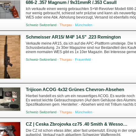
686-2 .357 Magnum / 9x31mmR /.353 Casull
Ich verkaufe einen wenig gebrauchten S+W-Revolver Modell 686-
nur wenig gebraucht, schiesst sehr präzise und kann als neuwertig
WES oder eine Abk. Abholung bevorzugt, Versand ist ebenfalls mög
Schweiz-Switzerland ·
Thurgau ·
Münchwilen ·
Schmeisser AR15/ M4F 14.5" .223 Remington
Verkaufe meine AR15, da ich auf die APC-Plattform umsteige. Die Wa
Schussbelastung. 2x 30er Magazine sind nur Bestandteil des Kauf
einem normalen WES gibt es 1x 10er Magazin. Bei Interesse gern
ignoriert. Preis ist nicht verhandelbar. Kontak...
Schweiz-Switzerland ·
Thurgau ·
Frauenfeld ·
Trijicon ACOG 4x32 Grünes Chevron-Absehen
Hierbei handelt es sich um ein neuwertiges ACOG. Es wurde noch n
Es weisst leichte Gebrauchsspuren (Auf dem Gehäuse des Aluminum
Spezifikationen gem. Hersteller: - Absehen wird mit Tritium nachts 
geschmiedetem Aluminiu...
Schweiz-Switzerland ·
Thurgau ·
Münchwilen ·
CZ | Ceska Zbrojovka cz75 .40 Smith & Wesson/Auto / 10 x 21 mm
Die CZ ist schon etwas älter, aber fast unbenutzt. Einzig in der orig
aufgelöst. Verkauf nach aktuellem Schweizer Waffenrecht.