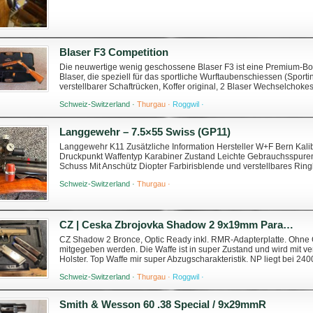
Blaser F3 Competition
Die neuwertige wenig geschossene Blaser F3 ist eine Premium-Boc
Blaser, die speziell für das sportliche Wurftaubenschiessen (Sporti
verstellbarer Schaftrücken, Koffer original, 2 Blaser Wechselchokes
extrem modular, präzi...
Schweiz-Switzerland ·
Thurgau ·
Roggwil ·
Langgewehr – 7.5×55 Swiss (GP11)
Langgewehr K11 Zusätzliche Information Hersteller W+F Bern Kal
Druckpunkt Waffentyp Karabiner Zustand Leichte Gebrauchsspure
Schuss Mit Anschütz Diopter Farbirisblende und verstellbares Ringk
Lederriemen, sehr schöner Nussbaumholzscha...
Schweiz-Switzerland ·
Thurgau ·
CZ | Ceska Zbrojovka Shadow 2 9x19mm Parabellum/Luger/NATO
CZ Shadow 2 Bronce, Optic Ready inkl. RMR-Adapterplatte. Ohne O
mitgegeben werden. Die Waffe ist in super Zustand und wird mit v
Holster. Top Waffe mir super Abzugscharakteristik. NP liegt bei 24
unter 0792431421.
Schweiz-Switzerland ·
Thurgau ·
Roggwil ·
Smith & Wesson 60 .38 Special / 9x29mmR