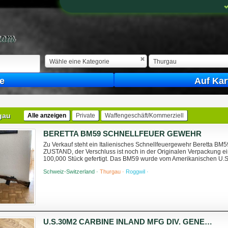
Wähle eine Kategorie
Thurgau
e
Auf Kar
gau
Alle anzeigen
Private
Waffengeschäft/Kommerziell
BERETTA BM59 SCHNELLFEUER GEWEHR
Zu Verkauf steht ein Italienisches Schnellfeuergewehr Beretta B
ZUSTAND, der Verschluss ist noch in der Originalen Verpackung ei
100,000 Stück gefertigt. Das BM59 wurde vom Amerikanischen U.
Magazin (308/7.62x51mm NATO) Verkauf n...
Schweiz-Switzerland ·
Thurgau ·
Roggwil ·
U.S.30M2 CARBINE INLAND MFG DIV. GENERAL MOTORS