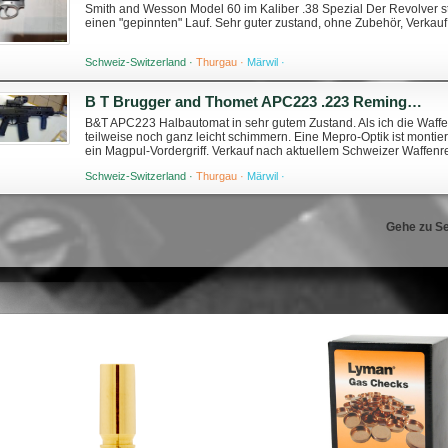
Smith and Wesson Model 60 im Kaliber .38 Spezial Der Revolver 
einen "gepinnten" Lauf. Sehr guter zustand, ohne Zubehör, Verkau
Schweiz-Switzerland ·
Thurgau ·
Märwil ·
B T Brugger and Thomet APC223 .223 Remington
B&T APC223 Halbautomat in sehr gutem Zustand. Als ich die Waffe g
teilweise noch ganz leicht schimmern. Eine Mepro-Optik ist montier
ein Magpul-Vordergriff. Verkauf nach aktuellem Schweizer Waffen
mit dem 30-Schus...
Schweiz-Switzerland ·
Thurgau ·
Märwil ·
Gehe zu Se
SIERRA Palle MatchKing 264"
LEE Factory Crimp Die 6.5x5
150gr HPBT #1755C (500pz)
R *Custom #91266
450,90 €
64,70 €