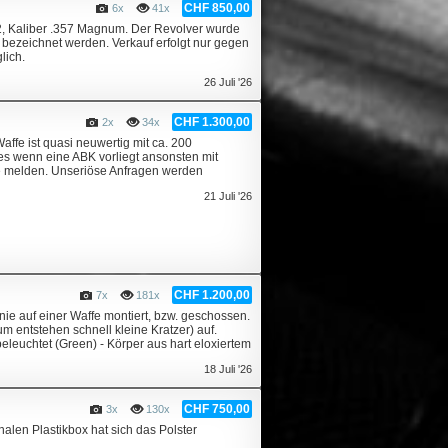
CHF 850,00
6x
41x
2, Kaliber .357 Magnum. Der Revolver wurde
 bezeichnet werden. Verkauf erfolgt nur gegen
lich.
26 Juli '26
CHF 1.300,00
2x
34x
ffe ist quasi neuwertig mit ca. 200
es wenn eine ABK vorliegt ansonsten mit
e melden. Unseriöse Anfragen werden
21 Juli '26
CHF 1.200,00
7x
181x
ie auf einer Waffe montiert, bzw. geschossen.
 entstehen schnell kleine Kratzer) auf.
beleuchtet (Green) - Körper aus hart eloxiertem
18 Juli '26
CHF 750,00
3x
130x
inalen Plastikbox hat sich das Polster