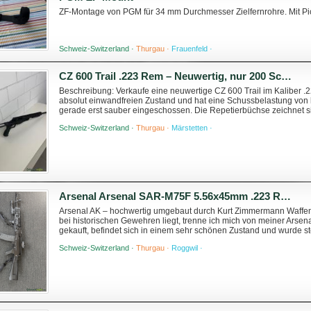
ZF-Montage von PGM für 34 mm Durchmesser Zielfernrohre. Mit Pi
Schweiz-Switzerland ·
Thurgau ·
Frauenfeld ·
CZ 600 Trail .223 Rem – Neuwertig, nur 200 Schuss Belastung (AR-kompatibel)
Beschreibung: Verkaufe eine neuwertige CZ 600 Trail im Kaliber .2
absolut einwandfreien Zustand und hat eine Schussbelastung von l
gerade erst sauber eingeschossen. Die Repetierbüchse zeichnet s
zur AR-Plattform aus. Die Waffe...
Schweiz-Switzerland ·
Thurgau ·
Märstetten ·
Arsenal Arsenal SAR-M75F 5.56x45mm .223 Remington
Arsenal AK – hochwertig umgebaut durch Kurt Zimmermann Waffen 
bei historischen Gewehren liegt, trenne ich mich von meiner Ars
gekauft, befindet sich in einem sehr schönen Zustand und wurde st
lediglich ca. 500–600 Schuss dam...
Schweiz-Switzerland ·
Thurgau ·
Roggwil ·