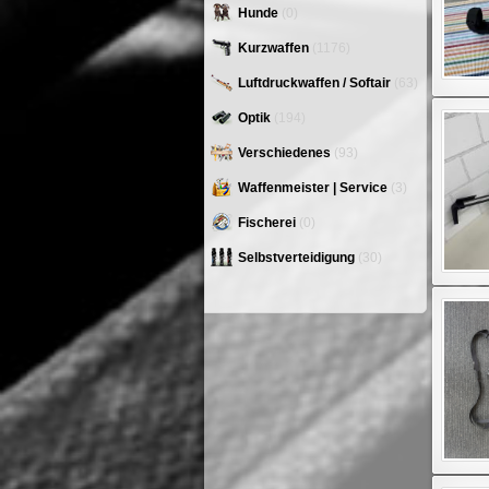
Hunde
(0)
Kurzwaffen
(1176)
Luftdruckwaffen / Softair
(63)
Optik
(194)
Verschiedenes
(93)
Waffenmeister | Service
(3)
Fischerei
(0)
Selbstverteidigung
(30)