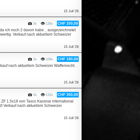
15 Juli '26
CHF 350,00
3x
136x
da ich noch 2 davon habe... ausgezeichnetet
uwertig. Verkauf nach aktuellem Schweizer
15 Juli '26
CHF 180,00
3x
108x
erkauf nach aktuellem Schweizer Waffenrecht.
15 Juli '26
CHF 300,00
4x
132x
ZF 1.5x18 von Tasco Kassnar international
d! Verkauf nach aktuellem Schweizer
15 Juli '26