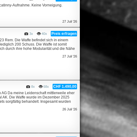
catinny-Aufnahme. Keine Vorneigung.
27 Juli '26
Preis erfragen
3x
40x
23 Rem. Die Waffe befindet sich in einem
ediglich 200 Schuss. Die Waffe ist somit
ich durch ihre hohe Modularität und die Nähe
27 Juli '26
CHF 1.490,00
8x
68x
AG Da meine Leidenschaft mittlerweile eher
enal AK. Die Waffe wurde im Dezember 2025
ets sorgfältig behandelt. Insgesamt wurden
26 Juli '26