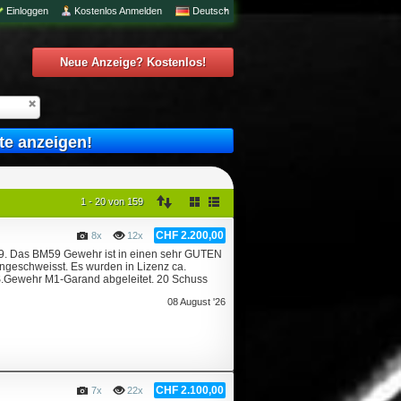
Einloggen
Kostenlos Anmelden
Deutsch
Neue Anzeige? Kostenlos!
te anzeigen!
1 - 20 von 159
CHF 2.200,00
8x
12x
M59. Das BM59 Gewehr ist in einen sehr GUTEN
ngeschweisst. Es wurden in Lizenz ca.
S.Gewehr M1-Garand abgeleitet. 20 Schuss
08 August '26
CHF 2.100,00
7x
22x