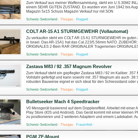
Zum Verkauf aus meiner Waffensammlung, steht ein U.S.30M
einem SEHR GUTEN ZUSTAND. Es wurden von Juni 1942 bis August
Magazin 5x15 Schuss Magazin Verkauf nur mit SON
Schweiz-Switzerland ·
Thurgau ·
Roggwil ·
COLT AR-15 A1 STURMGEWEHR (Vollautomat)
Zu verkaufen steht ein COLT AR-15 A1 STURMGEWEHR im guten Zu
in Israel. Das AR-15A1 hat das Cal.223/5.56mm NATO. ZUBEHÖR: El
ORIGINALES 2-Bein RAR ORIGINALER Trageriemen ORIGINALES 
nur mit SON
Schweiz-Switzerland ·
Thurgau ·
Roggwil ·
Zastava M83 / 92 .357 Magnum Revolver
Zum Verkauf steht ein gepflegter Zastava M83 / 92 im Kaliber .357 
Vollstahl gefertigt und kann sowohl mit .357 Magnum als auch .3
robusten Bauweise eignet er sich ideal für den Schiessstand oder 
Kaliber: .357 Magnum (.3...
Schweiz-Switzerland ·
Thurgau ·
Roggwil ·
Bulletseeker Mach 4 Speedtracker
V0 Messgerät basierend auf dem Dopplereffekt. Arbeitet mit einer 
Play Store (IOS und Android). Das Gerät kommt mit einer kleinen Pl
zu positionieren und 2 weiteren Adaptern und einem Ladekabel. Aus
ermöglicht, die Messung z...
Schweiz-Switzerland ·
Thurgau ·
Frauenfeld ·
PGM ZF-Mount