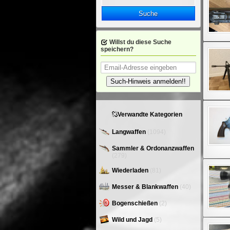
Suche
Willst du diese Suche
speichern?
Such-Hinweis anmelden!!
Verwandte Kategorien
Langwaffen
(1094)
Sammler & Ordonanzwaffen
(279)
Wiederladen
(81)
Messer & Blankwaffen
(40)
Bogenschießen
(2)
Wild und Jagd
(5)