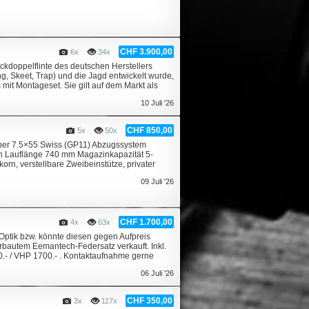
CHF 3.900,00
6x
34x
kdoppelflinte des deutschen Herstellers
ng, Skeet, Trap) und die Jagd entwickelt wurde,
 mit Montageset. Sie gilt auf dem Markt als
10 Juli '26
CHF 850,00
5x
50x
iber 7.5×55 Swiss (GP11) Abzugssystem
n Lauflänge 740 mm Magazinkapazität 5-
orn, verstellbare Zweibeinstütze, privater
09 Juli '26
CHF 1.700,00
4x
63x
ptik bzw. könnte diesen gegen Aufpreis
erbautem Eemantech-Federsatz verkauft. Inkl.
00.- / VHP 1700.- . Kontaktaufnahme gerne
06 Juli '26
CHF 350,00
3x
117x