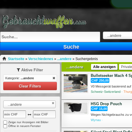
...andere
Suche
Startseite
»
Verschiedenes
»
...andere
»
Suchergebnis
...andere
Alle anzeigen
Privat
Aktive Filter
Bulletseeker Mach 4 S
Kategorie:
...andere
CHF 250,00
Clear Filters
Schweiz-Switzerland ·
Thurg
HSG Drop Pouch
...andere
CHF 15,00
Wynau ·
Zeige nur Anzeigen mit Bilder
Öffne in neuem Fenster