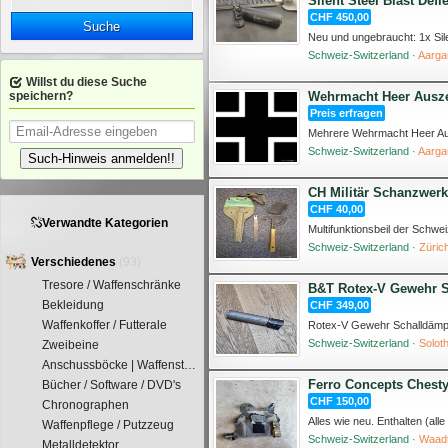
Silent Steel Blast Defle
CHF 450,00
Suche
Schweiz-Switzerland ·
Aarga
Willst du diese Suche
Wehrmacht Heer Ausze
speichern?
Preis erfragen
Schweiz-Switzerland ·
Aarga
Such-Hinweis anmelden!!
CH Militär Schanzwerk
CHF 40,00
Verwandte Kategorien
Schweiz-Switzerland ·
Züric
Verschiedenes
(93)
Tresore / Waffenschränke
B&T Rotex-V Gewehr S
Bekleidung
CHF 349,00
Waffenkoffer / Futterale
Schweiz-Switzerland ·
Solot
Zweibeine
Anschussböcke | Waffenstütze
Ferro Concepts Chesty 
Bücher / Software / DVD's
CHF 150,00
Chronographen
Waffenpflege / Putzzeug
Schweiz-Switzerland ·
Waad
Metalldetektor