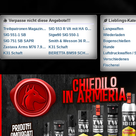
Verpasse nicht diese Angebote!!!
Lieblings-Kat
Treibpatronen Magazin STGW 57
SIG 553 R VA mit HA Griffstück
Langwaffen
SIG 551-1 SB
Stgw90 SIG 550-1
Wiederladen
SIG 751 SB SAPR
Smith & Wesson 36 RB .38 Spl.
Bogenschießen
Zastava Arms M76 7.92x57mm Mauser / 8mm Mauser / 8x57 JS
K31 Schaft
Hunde
K31 Schaft
BERETTA BM59 SCHNELLFEUER GEWEHR
Luftdruckwaffen / S
Verschiedenes
Fischerei