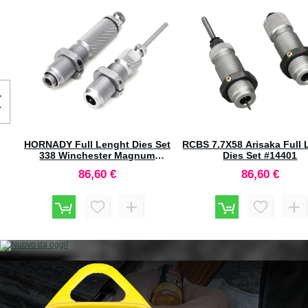
Confezione 1000pz #2827272
6.5x54 Mannlicher Full L
Dies Set #546292
139,50 €
181,00 €