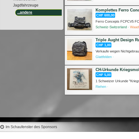
Jagdfahrzeuge
Komplettes Ferro Conc
...andere
CHF 600,00
Schweiz-Switzerland ·
Waad
Triple Aught Design Ru
CHF 1,00
Glattfelden ·
CH-Urkunde Kriegsmob
CHF 5,00
Riehen ·
Im Schaufenster des Sponsors
LYMAN Gas Checks .44
HORNADY Match Grade B