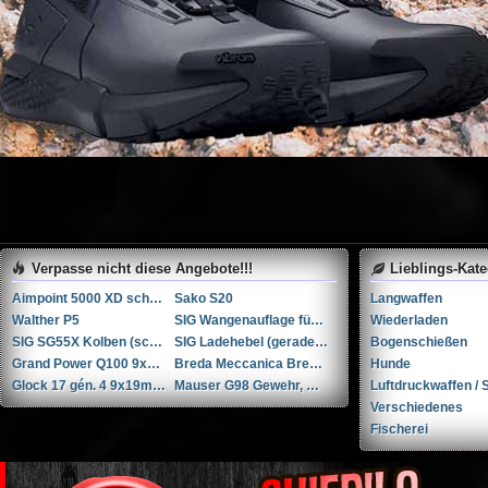
Verpasse nicht diese Angebote!!!
Lieblings-Kat
Aimpoint 5000 XD schwarz 3MOA
Sako S20
Langwaffen
Walther P5
SIG Wangenauflage für SG55X Kolben (schwarz)
Wiederladen
SIG SG55X Kolben (schwarz)
SIG Ladehebel (gerade) für SG55X
Bogenschießen
Grand Power Q100 9x19mm
Breda Meccanica Bresciana (BMB) BREN Mk II .30-06 Springfield
Hunde
Glock 17 gén. 4 9x19mm Parabellum/Luger/NATO
Mauser G98 Gewehr, Kaliber 8x57 JS
Luftdruckwaffen / S
Verschiedenes
Fischerei