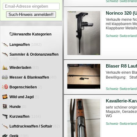
Schweiz-Switzerland
Norinco 320 (
Such-Hinweis anmelden!!
Verkaufe meine Nor
mit klappbarem Met
Klappbarer Metall
Käufer mit gültig
Verwandte Kategorien
Schweiz-Switzerland
Langwaffen
(1082)
Sammler & Ordonanzwaffen
(284)
Wiederladen
(83)
Verkaufe einen Bl
Bewilligung: Straf
Messer & Blankwaffen
(40)
Bogenschießen
(2)
Schweiz-Switzerland
Wild und Jagd
(5)
Kavallerie-Ka
Hunde
(0)
sehr schöner orig
Magazin, Geradezu
WG
Kurzwaffen
(1164)
Schweiz-Switzerland
Luftdruckwaffen / Softair
(62)
Optik
(198)