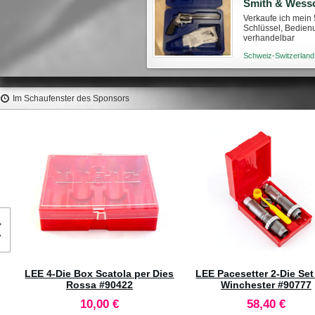
Smith & Wess
Verkaufe ich mein
Schlüssel, Bedien
verhandelbar
Schweiz-Switzerland
Im Schaufenster des Sponsors
LEE Pacesetter 2-Die Set .284
Caldwell Nuovo Stable Table BR
Winchester #90777
Shooting Bench #3005251
58,40 €
985,00 €