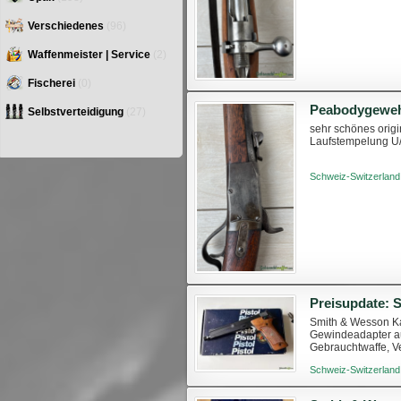
Verschiedenes
(96)
Waffenmeister | Service
(2)
Fischerei
(0)
Peabodygeweh
Selbstverteidigung
(27)
sehr schönes orig
Laufstempelung U
Schweiz-Switzerland
Smith & Wesson Ka
Gewindeadapter au
Gebrauchtwaffe, 
Schweiz-Switzerland