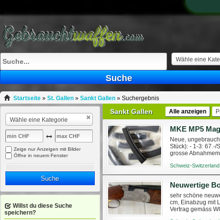
Wähle eine Kate
Suche
Startseite
»
St. Gallen
»
Sankt Gallen
»
Suchergebnis
Sankt Gallen
Alle anzeigen
P
Wähle eine Kategorie
Neue, ungebraucht
Stück): - 1-3: 67.-
Zeige nur Anzeigen mit Bilder
grosse Abnahmemen
Öffne in neuem Fenster
Schweiz-Switzerland
Suche
sehr schöne neuwer
cm, Einabzug mit L
Willst du diese Suche
Vertrag gemäss WG.
speichern?