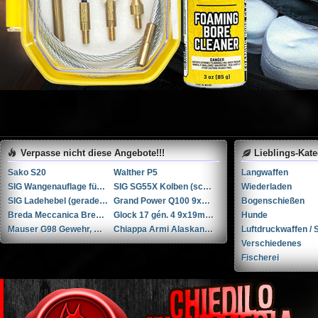
Verpasse nicht diese Angebote!!!
Lieblings-Kat
Sako S20
Walther P5
Langwaffen
SIG Wangenauflage für SG55X Kolben (schwarz)
SIG SG55X Kolben (schwarz)
Wiederladen
SIG Ladehebel (gerade) für SG55X
Grand Power Q100 9x19mm
Bogenschießen
Breda Meccanica Bresciana (BMB) BREN Mk II .30-06 Springfield
Glock 17 gén. 4 9x19mm Parabellum/Luger/NATO
Hunde
Mauser G98 Gewehr, Kaliber 8x57 JS
Chiappa Armi Alaskan 1892 .44 Remington Magnum
Luftdruckwaffen / S
Verschiedenes
Fischerei