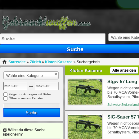
Wähle eine Kate
Suche
Startseite
»
Zürich
»
Kloten Kaserne
»
Suchergebnis
Kloten Kaserne
Alle anzeigen
Wähle eine Kategorie
Stgw 57 Long
Wegen nicht gebra
bis 70 MOA Vornei
Zeige nur Anzeigen mit Bilder
Schaftsystem, Pibo
Öffne in neuem Fenster
Weitere Bilder könn
Schweiz-Switzerland
Suche
SIG-Sauer 57 
Wegen nicht gebra
bis 70 MOA Vornei
Willst du diese Suche
Schaftsystem, Pibo
speichern?
Mun Vorhanden! Wei