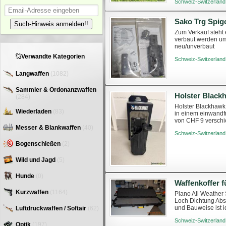
Schweiz-Switzerland
Sako Trg Spig
Such-Hinweis anmelden!!
Zum Verkauf steht
verbaut werden um 
neu/unverbaut
Verwandte Kategorien
Schweiz-Switzerland
Langwaffen
(1082)
Sammler & Ordonanzwaffen
(284)
Holster Blackhawk 
Wiederladen
(83)
in einem einwandf
von CHF 9 verschi
Messer & Blankwaffen
(40)
Schweiz-Switzerland
Bogenschießen
(2)
Wild und Jagd
(5)
Hunde
(0)
Kurzwaffen
(1164)
Plano All Weather S
Loch Dichtung Absch
und Bauweise ist i
Luftdruckwaffen / Softair
(62)
Innen: 133 X ...
Schweiz-Switzerland
Optik
(197)