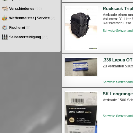
Rucksack Trip
Verschiedenes
(96)
Verkaufe einen ne
Waffenmeister | Service
(2)
Volumen: 31 Liter 
Reissverschlüsse 
kann auch nach Abs
Fischerei
(0)
Schweiz-Switzerland
Selbstverteidigung
(27)
.338 Lapua OT
Zu Verkaufen 530
Schweiz-Switzerland
SK Longrange
Verkaufe 1500 Sc
Schweiz-Switzerland