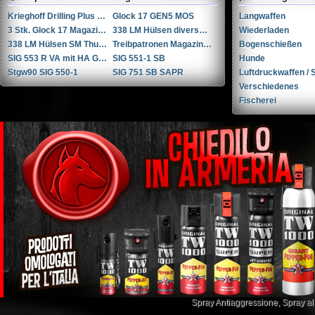
Krieghoff Drilling Plus 7x65R / 20-76 / 222Rem
Glock 17 GEN5 MOS
Langwaffen
3 Stk. Glock 17 Magazine
338 LM Hülsen diverse Hersteller
Wiederladen
338 LM Hülsen SM Thun / RUAG Thun
Treibpatronen Magazin STGW 57
Bogenschießen
SIG 553 R VA mit HA Griffstück
SIG 551-1 SB
Hunde
Stgw90 SIG 550-1
SIG 751 SB SAPR
Luftdruckwaffen / S
Verschiedenes
Fischerei
Spray Antiaggressione
,
Spray a