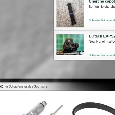
Cherche capot
Bonjour, je cherch
Schweiz-Switzerland
Neu. Nur einmal ben
Schweiz-Switzerland
Im Schaufenster des Sponsors
LEE Factory Crimp Die .38-40
RCBS Partner Press Prime
Winchester #90852
Assembly #87418
19,90 €
16,10 €