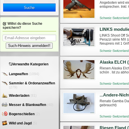
Angeboten wird ei
entsprechen. Inkl. 
Suche
Schweiz-Switzerland
Willst du diese Suche
speichern?
LINKS Shoot Off Sch
Perazzi série MX (
Neupreis mit 1 Grif
Such-Hinweis anmelden!!
Schweiz-Switzerland
Alaska ELCH (
Verwandte Kategorien
Riesen Alaska Elch
schön . Ist zu abho
Langwaffen
(1094)
Sammler & Ordonanzwaffen
Schweiz-Switzerland
(279)
...Andere-Nic
Wiederladen
(81)
Renato Gamba Dayt
Messer & Blankwaffen
(40)
gebraucht)
Bogenschießen
(2)
Schweiz-Switzerland
Wild und Jagd
(5)