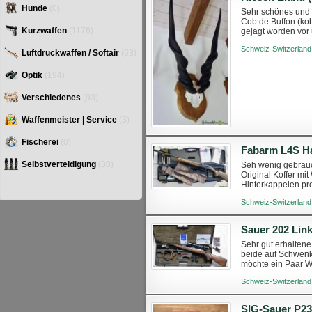
Hunde
(0)
Sehr schönes und 
Cob de Buffon (ko
Kurzwaffen
(1176)
gejagt worden vor 
Schweiz-Switzerland
Luftdruckwaffen / Softair
(63)
Optik
(194)
Verschiedenes
(93)
Waffenmeister | Service
(3)
Fischerei
(0)
Fabarm L4S Ha
Selbstverteidigung
(30)
Seh wenig gebrauc
Original Koffer mi
Hinterkappelen pr
Schweiz-Switzerland
Sauer 202 Li
Sehr gut erhaltene
beide auf Schwenk
möchte ein Paar Wa
Schweiz-Switzerland
SIG-Sauer P23