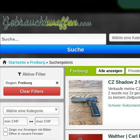
Wähle eine Kate
Suche
Startseite
»
Freiburg
»
Suchergebnis
Freiburg
Alle anzeigen
Private
Aktive Filter
Region:
Freiburg
Verkaufe meine CZ
Clear Filters
2 wurde nur 2x ges
zu keinem Zeitpunk
Werkszustand. Lief
Schweiz-Switzerland
Wähle eine Kategorie
Zeige nur Anzeigen mit Bilder
Öffne in neuem Fenster
Walther | Carl