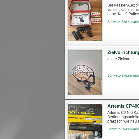
Bei Kessler Aukti
verschossen, sonst
habe. Kal. 9 Polic
der Schweiz Verkau
Schweiz-Switzerland
Zielvorrichtu
ältere Zielvorric
Schweiz-Switzerland
Artemis CP400
Artemis CP400 Kal.
Bedienungsanleitu
praktisch wie neu
Portokosten möglic
Schweiz-Switzerland