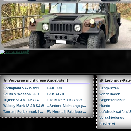
Verpasse nicht diese Angebote!!!
Lieblings-Kat
Springfield SA-35 9x19mm Parabellum/Luger/NATO
H&K G28
Langwaffen
Smith & Wesson 36 RB .38 Spl.
H&K 417D
Wiederladen
Trijicon VCOG 1-6x24 LED-Zielfernrohr mit Absehen für .223 Remington / 77 gr.
Tula M1895 7.62x38mmR / 7.62x38mm Nagant
Bogenschießen
Webley Mark IV .38 S&W
...Andere-Nicht angegeben W+F Raketenpistole 1917/1934 kal. 34mm ...Andere/Nicht angegeben
Hunde
Taurus | Forjas mod. 66 6'' .357 Magnum / 9x31mmR /.353 Casull
FN Herstal | Fabrique Nationale 1910 + holster & 3 mags. .32 ACP / 7.65x17mm Browning SR
Luftdruckwaffen / S
Verschiedenes
Fischerei