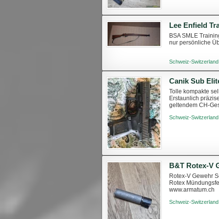
Lee Enfield Tr
BSA SMLE Trainings
nur persönliche Übe
Schweiz-Switzerland
Tolle kompakte selb
Erstaunlich präzi
geltendem CH-Ges
Schweiz-Switzerland
B&T Rotex-V G
Rotex-V Gewehr Sc
Rotex Mündungsfe
www.armatum.ch
Schweiz-Switzerland