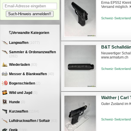
Erma EP552 Kleink
Versand möglich. 
Such-Hinweis anmelden!!
Schweiz-Switzerland
Verwandte Kategorien
Langwaffen
(1077)
B&T Schalldäm
Sammler & Ordonanzwaffen
Neuwertiger Schal
(282)
www.armatum.ch
Wiederladen
(83)
Schweiz-Switzerland
Messer & Blankwaffen
(40)
Bogenschießen
(2)
Wild und Jagd
(5)
Walther | Carl
Hunde
(0)
Guter Zustand im 
Kurzwaffen
(1164)
Schweiz-Switzerland
Luftdruckwaffen / Softair
(63)
Optik
(199)