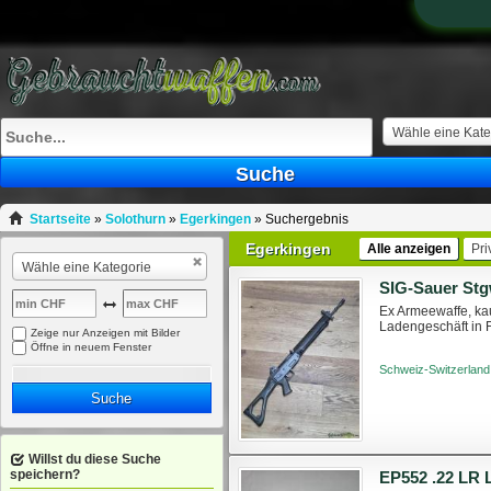
Wähle eine Kate
Suche
Startseite
»
Solothurn
»
Egerkingen
»
Suchergebnis
Egerkingen
Alle anzeigen
Pri
Wähle eine Kategorie
SIG-Sauer St
Ex Armeewaffe, ka
Ladengeschäft in 
Zeige nur Anzeigen mit Bilder
Öffne in neuem Fenster
Schweiz-Switzerland
Suche
Willst du diese Suche
speichern?
EP552 .22 LR 