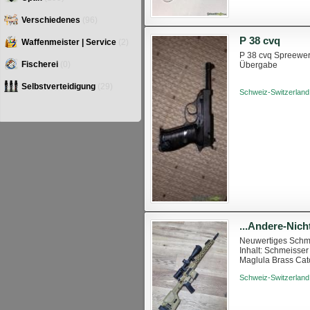
Verschiedenes
(96)
P 38 cvq
Waffenmeister | Service
(2)
P 38 cvq Spreewer
Fischerei
(0)
Übergabe
Selbstverteidigung
(29)
Schweiz-Switzerland
Neuwertiges Schme
Inhalt: Schmeisse
Maglula Brass Cat
https://armatum.ch
Schweiz-Switzerland