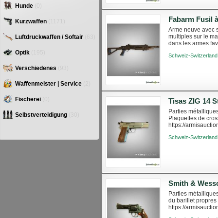
Hunde
(0)
Kurzwaffen
(1171)
Arme neuve avec s
multiples sur le ma
Luftdruckwaffen / Softair
(63)
dans les armes fav
supérieurs et latér
Optik
(195)
Schweiz-Switzerland
Verschiedenes
(93)
Waffenmeister | Service
(2)
Fischerei
(0)
Parties métallique
Selbstverteidigung
(30)
Plaquettes de cros
https://armisauctio
Schweiz-Switzerland
Parties métalliqu
du barillet propre
https://armisaucti