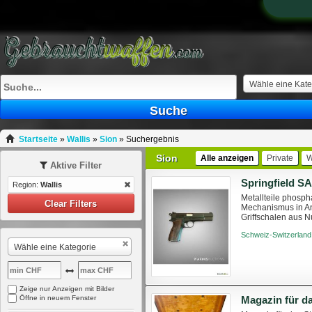
Wähle eine Kate
Suche
Startseite
»
Wallis
»
Sion
»
Suchergebnis
Sion
Alle anzeigen
Private
W
Aktive Filter
Region:
Wallis
Metallteile phosph
Clear Filters
Mechanismus in An
Griffschalen aus N
Version ihres ehrw
Schweiz-Switzerland
Wähle eine Kategorie
Zeige nur Anzeigen mit Bilder
Öffne in neuem Fenster
Magazin für d