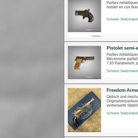
Parties métallique
holster en cuir Bi
Schweiz-Switzerland
Pistolet semi-
Parties métallique
Mécanisme parfait 
7.65 Parabellum, pa
produits/5311-pistol
Schweiz-Switzerland
Freedom Arms 
Optisch und mecha
Originalverpackun
verbesserte Stabi
Laufabstand. Verst
Schweiz-Switzerland