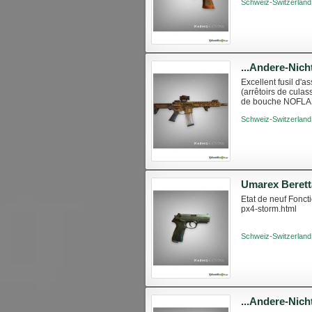
Schweiz-Switzerland
Excellent fusil d
(arrêtoirs de cula
de bouche NOFLAS
rétractable CSS Un
Schweiz-Switzerland
Umarex Berett
Etat de neuf Fonct
px4-storm.html
Schweiz-Switzerland