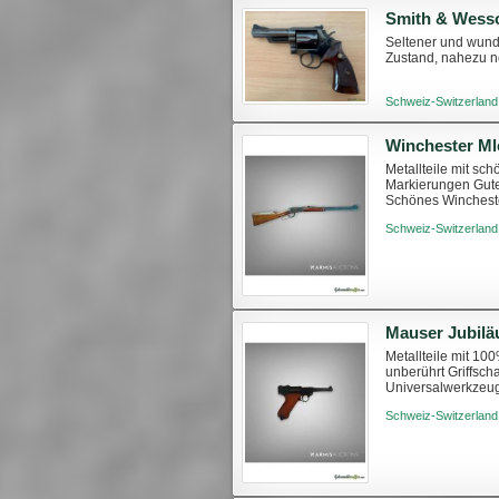
Seltener und wund
Zustand, nahezu n
Schweiz-Switzerland
Winchester Ml
Metallteile mit s
Markierungen Gute
Schönes Winchester
Schießen https://ar
Schweiz-Switzerland
Metallteile mit 1
unberührt Griffsc
Universalwerkzeug 
burgunderrotem Ku
Schweiz-Switzerland