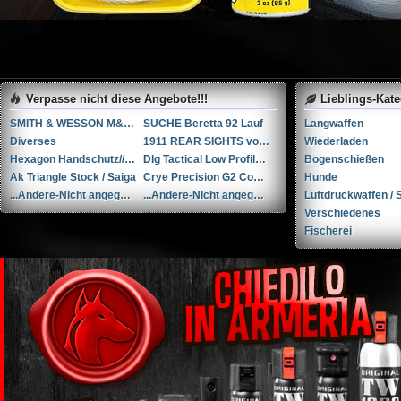
Verpasse nicht diese Angebote!!!
Lieblings-Kat
SMITH & WESSON M&P 9-M2.0 PERFORMANCE CENTER 5” Ported
SUCHE Beretta 92 Lauf
Langwaffen
Diverses
1911 REAR SIGHTS von NOVAK
Wiederladen
Hexagon Handschutz// AK / Saiga
Dlg Tactical Low Profile Folding Visier-Set // NEU in der Verpackung
Bogenschießen
Ak Triangle Stock / Saiga
Crye Precision G2 Combat Pants (30R)
Hunde
...Andere-Nicht angegeben Rohm mod. 17 .38 Special / 9x29mmR
...Andere-Nicht angegeben Liège cal. 12 12
Luftdruckwaffen / S
Verschiedenes
Fischerei