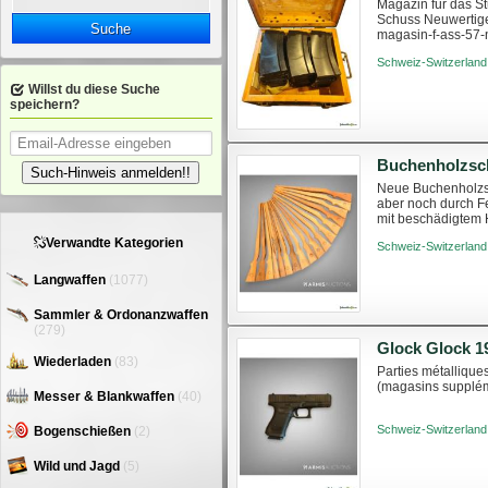
Magazin für das S
Schuss Neuwertiger
Suche
magasin-f-ass-57-
Schweiz-Switzerland
Willst du diese Suche
speichern?
Buchenholzsc
Such-Hinweis anmelden!!
Neue Buchenholzsc
aber noch durch Fe
mit beschädigtem H
Gegebenenfalls ka
Verwandte Kategorien
Schweiz-Switzerland
Langwaffen
(1077)
Sammler & Ordonanzwaffen
(279)
Wiederladen
(83)
Parties métalliqu
(magasins suppléme
Messer & Blankwaffen
(40)
Schweiz-Switzerland
Bogenschießen
(2)
Wild und Jagd
(5)