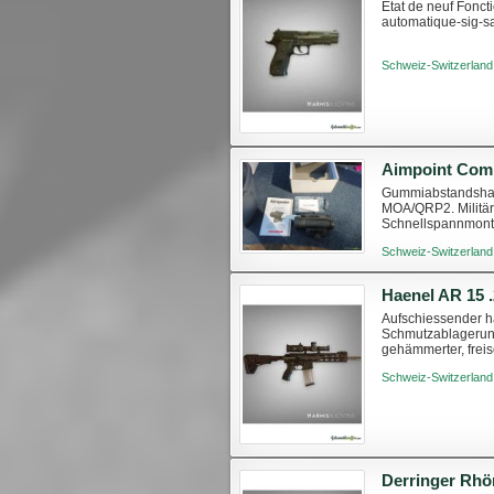
Etat de neuf Fonct
automatique-sig-s
Schweiz-Switzerland
Gummiabstandshalt
MOA/QRP2. Militärs
Schnellspannmonta
Gewehr Montageort
Schweiz-Switzerland
Haenel AR 15 
Aufschiessender h
Schmutzablagerung
gehämmerter, frei
LOK Handschutz läs
Schweiz-Switzerland
Derringer Rhö