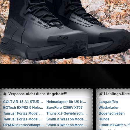
Verpasse nicht diese Angebote!!!
Lieblings-Kat
COLT AR-15 A1 STURMGEWEHR (Vollautomat)
Helmadapter für US Navy HGU-68/P und JHMCS Nachtsichtgeräte
Langwaffen
EOTech EXPS2-0 Holografisches Visier und 3x Vortex Vergrößerungsglas
SureFure X300V XT07
Wiederladen
Taurus | Forjas Model Raging Bull cal. 454Casull
Thune X.9 Gewehrschiessschuhe (42)
Bogenschießen
Taurus | Forjas Model 85S cal. .38spl
Smith & Wesson Model M&P9 Shield cal. 9mmP
Hunde
DPM Rückstossdämpfer Glock 19/19x/23/45 Gen. 4/5
Smith & Wesson Modell 60 .357 Super Magnum
Luftdruckwaffen / S