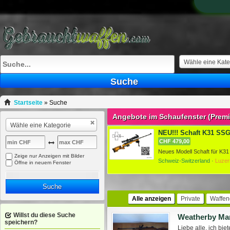
Wähle eine Kate
Suche
Startseite
»
Suche
Angebote im Schaufenster (Prem
Wähle eine Kategorie
NEU!!! Schaft K31 SSG 
CHF 479,00
Zeige nur Anzeigen mit Bilder
Schweiz-Switzerland ·
Luzer
Öffne in neuem Fenster
Suche
Alle anzeigen
Private
Waffen
Willst du diese Suche
Weatherby Mark
speichern?
Liebe alle, ich b