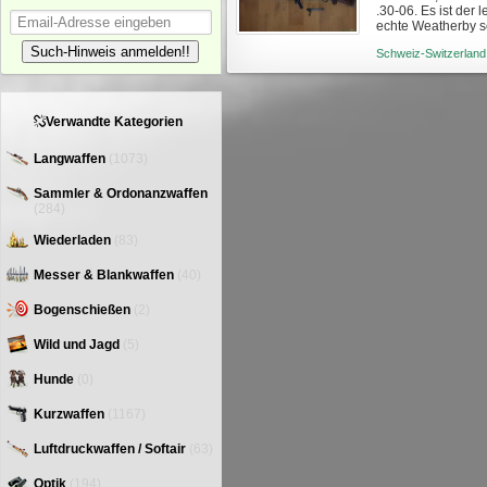
.30-06. Es ist der 
echte Weatherby s
Waffen typisch ist. 
Such-Hinweis anmelden!!
Schweiz-Switzerland
Verwandte Kategorien
Langwaffen
(1073)
Sammler & Ordonanzwaffen
(284)
Wiederladen
(83)
Messer & Blankwaffen
(40)
Bogenschießen
(2)
Wild und Jagd
(5)
Hunde
(0)
Kurzwaffen
(1167)
Luftdruckwaffen / Softair
(63)
Optik
(194)