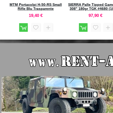
TM Portacolpi H-50-RS Small
SIERRA Palle Tipped GameKing
Rifle Blu Trasparente
308" 180gr TGK #4680 (100pz)
19,40 €
97,90 €