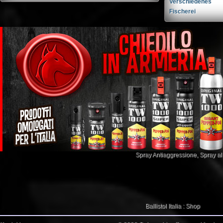
Verschiedenes
Fischerei
Spray Antiaggressione
,
Spray a
Ballistol Italia : Shop