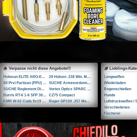
Verpasse nicht diese Angebote!!!
Lieblings-Kat
Holosun ELITE ARO-EVO-SPR-GD (Goldenes SPR-Absehen) – Wie neu!
29 Hülsen .338 Win. Mag. – Hornady / Norma
Langwaffen
60 Prvi Partizan (PPU) Hülsen .300 Win. Mag.
SUCHE Armeeordonnanzmunition Pist Pat 41 aus den 50er Jahren
Wiederladen
SUCHE Reglement Die Pistolen
Vortex Optics SPARC Solar Red Dot 2 MOA
Bogenschießen
Burris RT-6 1-6 SFP 30 mm
CZ75 Compact
Hunde
KMR W-02 Cuda 9x19 Top Zustand!
Ruger GP100 .357 Magnum
Luftdruckwaffen / S
Verschiedenes
Fischerei