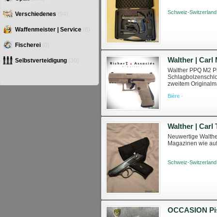
Schweiz-Switzerland
Verschiedenes
(94)
Waffenmeister | Service
(8)
Fischerei
(0)
Walther | Car
Selbstverteidigung
(30)
Walther PPQ M2 Pis
Schlagbolzenschlo
zweitem Originalma
pistolet-walther-m
Bière ·
Walther | Carl
Neuwertige Walthe
Magazinen wie auf 
Schweiz-Switzerland