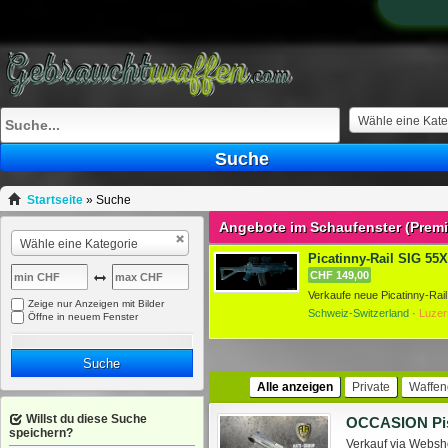
Wähle eine Kate
Suche
Startseite
»
Suche
Angebote im Schaufenster (Prem
Wähle eine Kategorie
Picatinny-Rail SIG 55X 
CHF 149,00
Zeige nur Anzeigen mit Bilder
Schweiz-Switzerland ·
Luzer
Öffne in neuem Fenster
Suche
Alle anzeigen
Private
Waffen
Willst du diese Suche
speichern?
Verkauf via Websho