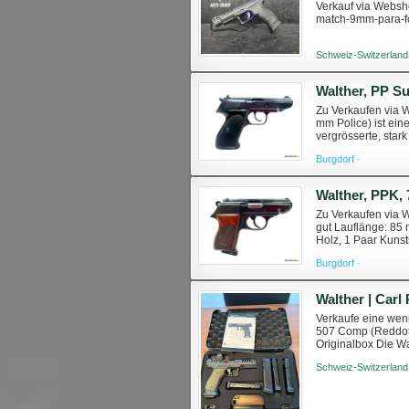
Verkauf via Websho
match-9mm-para-
Schweiz-Switzerland
Walther, PP Su
Zu Verkaufen via 
mm Police) ist ein
vergrösserte, star
deutschen Polizeib
Burgdorf ·
Walther, PPK,
Zu Verkaufen via 
gut Lauflänge: 85
Holz, 1 Paar Kunst
https://waffenemme
Burgdorf ·
Verkaufe eine weni
507 Comp (Reddot) 
Originalbox Die Wa
Magazinen: CHF 32
Schweiz-Switzerland