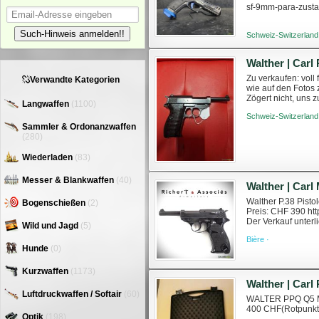
sf-9mm-para-zust
Such-Hinweis anmelden!!
Schweiz-Switzerland
Zu verkaufen: vol
Verwandte Kategorien
wie auf den Fotos 
Zögert nicht, uns 
Langwaffen
(1100)
https://www.swissa
Schweiz-Switzerland
Sammler & Ordonanzwaffen
(280)
Wiederladen
(83)
Messer & Blankwaffen
(40)
Walther | Carl
Walther P.38 Pisto
Bogenschießen
(2)
Preis: CHF 390 htt
Der Verkauf unterl
Wild und Jagd
(5)
(WES). Weitere Inf
Bière ·
Hunde
(0)
Kurzwaffen
(1173)
Luftdruckwaffen / Softair
(60)
WALTER PPQ Q5 Ma
400 CHF(Rotpunkt)
Optik
(198)