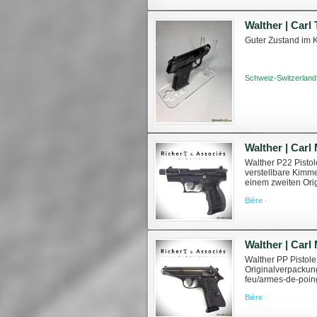
Walther | Carl
Guter Zustand im 
Schweiz-Switzerland
Walther | Carl
Walther P22 Pistol
verstellbare Kimm
einem zweiten Ori
Waffenzubehör erhäl
Bière ·
Walther | Carl
Walther PP Pistole
Originalverpackung
feu/armes-de-poing
Gesetzgebung und e
Bière ·