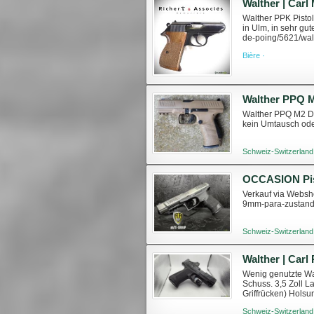
Walther | Carl
Walther PPK Pistol
in Ulm, in sehr gu
de-poing/5621/walt
Waffengesetzgebun
Bière ·
Walther PPQ M
Walther PPQ M2 De
kein Umtausch od
Schweiz-Switzerland
Verkauf via Websho
9mm-para-zustand
Schweiz-Switzerland
Wenig genutzte Wal
Schuss. 3,5 Zoll 
Griffrücken) Hols
sende ich gerne deta
Schweiz-Switzerland