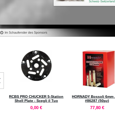
Schweiz-Switzerland
Im Schaufenster des Sponsors
RCBS PRO CHUCKER 5-Station
HORNADY 5.7x28mm FN 
Shell Plate n°17 #88930
Lenght Dies Set #546
79,50 €
113,30 €
tta
87