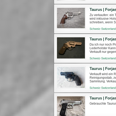
Zu verkaufen: ein
wird inklusive Hols
schreiben, wenn Si
https://www.swissa
Schweiz-Switzerland
Taurus | Forjas
Da ich nur noch Pi
Lederholster Kann
Verkauft nur geg
Schweiz-Switzerland
Taurus | Forja
Verkauft wird ein 
Reinigungsstab, z
Sammlung. Verkauf
Absprache möglich
Schweiz-Switzerland
Gebrauchte Tauru