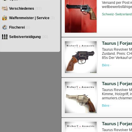
Versand per Post m
wettbewerbsfähige 
Verschiedenes
(93)
taurus-66-cal-357
Schweiz-Switzerland
Waffenmeister | Service
(3)
Fischerei
(0)
Selbstverteidigung
(30)
Taurus | Forja
Taurus Revolver Mo
Zustand. Preis: CH
85s Der Verkauf u
(WES). Weitere Info
Bière ·
Taurus | Forja
Taurus Revolver Mo
Kimme, Holzgriff, 
armuriers.ch/armes
geltenden Schweiz
Bière ·
Taurus | Forja
Taurus Revolver Mo