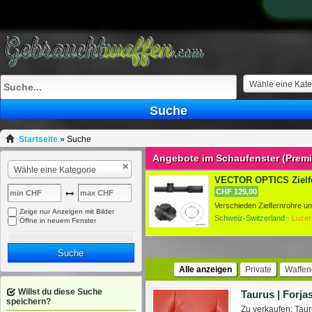
Wähle eine Kate
Suche
Startseite
»
Suche
Angebote im Schaufenster (Prem
Wähle eine Kategorie
VECTOR OPTICS Zielfe
CHF 129,00
Zeige nur Anzeigen mit Bilder
Schweiz-Switzerland ·
Luzer
Öffne in neuem Fenster
Suche
Alle anzeigen
Private
Waffen
Willst du diese Suche
Taurus | Forja
speichern?
Zu verkaufen: Taur