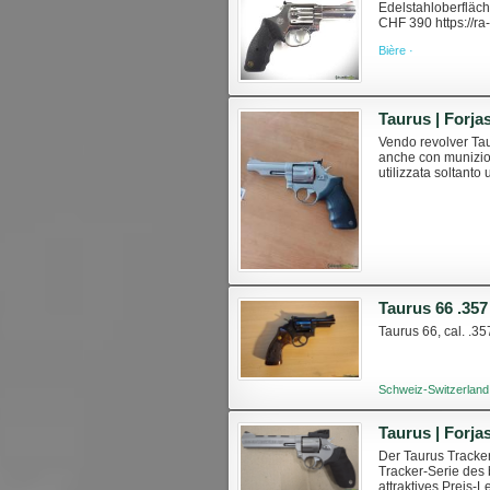
Edelstahloberfläch
CHF 390 https://r
unterliegt der gel
Bière ·
Vendo revolver Taur
anche con munizion
utilizzata soltant
alcun segno di us..
Taurus 66 .3
Taurus 66, cal. .35
Schweiz-Switzerland
Der Taurus Tracker
Tracker-Serie des b
attraktives Preis-