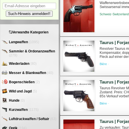
Waffenerwerbsbewil
Swissarsenal immer
https://www.swiss
Such-Hinweis anmelden!!
Schweiz-Switzerland
Verwandte Kategorien
Taurus | Forja
Langwaffen
(1095)
Revolver Taurus mo
Sammler & Ordonanzwaffen
Kompensator, dopp
(279)
Fleck auf einer de
armuriers.ch/armes
Wiederladen
(80)
Bière ·
Messer & Blankwaffen
(40)
Taurus | Forja
Bogenschießen
(2)
Taurus Revolver Mo
Wild und Jagd
(5)
Zustand. Preis: CH
85s Verkauf vorbe
Weitere Information
Hunde
(0)
Bière ·
Kurzwaffen
(1175)
Luftdruckwaffen / Softair
(63)
Zu verkaufen: Taur
Optik
(194)