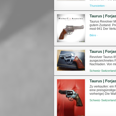
basiert auf dem be
Thunstetten ·
Taurus | Forj
Taurus Revolver Mo
gutem Zustand. Pre
mod-941 Der Verka
Waffenerwerbserlau
Bière ·
Taurus | Forja
Revolver Taurus 85
ausgezeichnetes P
Nachladen. Von mi
380 Bevorzugt Abho
Schweiz-Switzerland
Zu verkaufen: ein
eine preisgünstig
vorherige) Die Waf
schreiben, wenn ihr
Schweiz-Switzerland