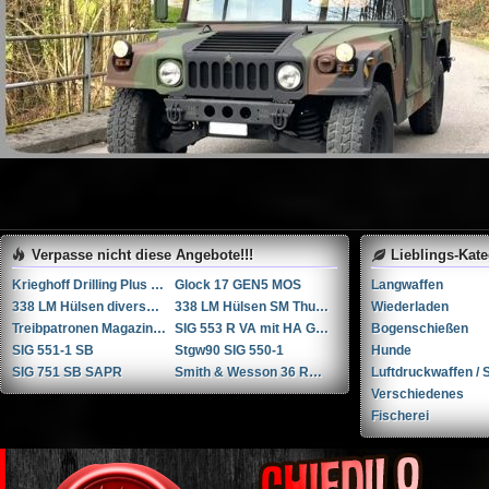
Verpasse nicht diese Angebote!!!
Lieblings-Kat
Krieghoff Drilling Plus 7x65R / 20-76 / 222Rem
Glock 17 GEN5 MOS
Langwaffen
338 LM Hülsen diverse Hersteller
338 LM Hülsen SM Thun / RUAG Thun
Wiederladen
Treibpatronen Magazin STGW 57
SIG 553 R VA mit HA Griffstück
Bogenschießen
SIG 551-1 SB
Stgw90 SIG 550-1
Hunde
SIG 751 SB SAPR
Smith & Wesson 36 RB .38 Spl.
Luftdruckwaffen / S
Verschiedenes
Fischerei