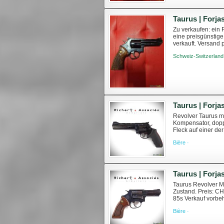
Zu verkaufen: ein
eine preisgünstig
verkauft. Versand 
bestellen unter: htt
Schweiz-Switzerland
Taurus | Forja
Revolver Taurus mo
Kompensator, dopp
Fleck auf einer de
armuriers.ch/armes
Bière ·
Taurus | Forja
Taurus Revolver Mo
Zustand. Preis: CH
85s Verkauf vorbe
Weitere Information
Bière ·