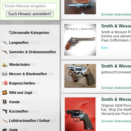
Such-Hinweis anmelden!!
Schweiz-Switzerland
Smith & Wesson Rev
Verwandte Kategorien
Kimme und abnehmb
Paar Griffschalen 
Langwaffen
(1075)
poing/5753/sw-rev
Bière ·
Sammler & Ordonanzwaffen
(283)
Wiederladen
(83)
Smith & Wesso
gebraucht (neuwert
Messer & Blankwaffen
(40)
Bogenschießen
(2)
Schweiz-Switzerland
Wild und Jagd
(5)
Hunde
(0)
Original S&W Revol
Kal. 38sp Die Waf
Kurzwaffen
(1164)
Versand per Post m
https://www.swissar
Luftdruckwaffen / Softair
(63)
Schweiz-Switzerland
Optik
(199)