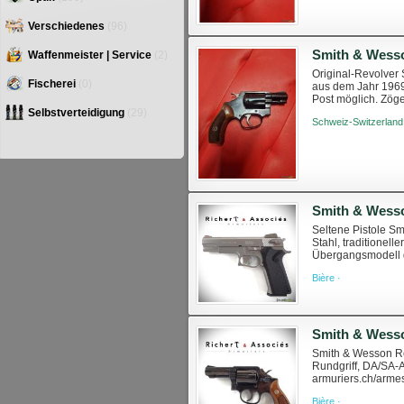
Verschiedenes
(96)
Waffenmeister | Service
(2)
Original-Revolver 
Fischerei
(0)
aus dem Jahr 1969
Post möglich. Zöger
https://www.swissa
Selbstverteidigung
(29)
Schweiz-Switzerland
Smith & Wesso
Seltene Pistole Sm
Stahl, traditionel
Übergangsmodell d
wurden, neuwertig, 
Bière ·
Smith & Wesson Re
Rundgriff, DA/SA-A
armuriers.ch/arme
der geltenden Schw
Bière ·