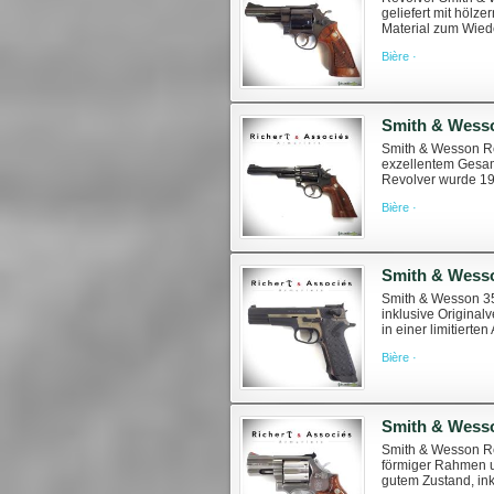
geliefert mit hölz
Material zum Wiede
feu/armes-de-poing
Bière ·
Smith & Wesso
Smith & Wesson Rev
exzellentem Gesam
Revolver wurde 198
und Trommelwarzen 
Bière ·
Smith & Wesson 356
inklusive Original
in einer limitierte
Laufbuchse aus Tita
Bière ·
Smith & Wesson Rev
förmiger Rahmen un
gutem Zustand, ink