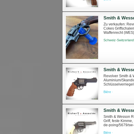
Zu verkaufen: Revo
Cokes Griffschale
Waffenrecht (WES
Schweiz-Switzerland
Revolver Smith & 
Aluminium/Skandium
Schlüsselverriegel
und Original-Handbü
Bière ·
Smith & Wesson
Smith & Wesson Rev
Griff, feste Kimme
de-poing/5679/sw-
Gesetzgebung und 
Bière ·