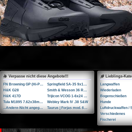
Verpasse nicht diese Angebote!!!
Lieblings-Kat
FN Browning GP (Hi-Power / GP35)
Springfield SA-35 9x19mm Parabellum/Luger/NATO
Langwaffen
H&K G28
Smith & Wesson 36 RB .38 Spl.
Wiederladen
H&K 417D
Trijicon VCOG 1-6x24 LED-Zielfernrohr mit Absehen für .223 Remington / 77 gr.
Bogenschießen
Tula M1895 7.62x38mmR / 7.62x38mm Nagant
Webley Mark IV .38 S&W
Hunde
...Andere-Nicht angegeben W+F Raketenpistole 1917/1934 kal. 34mm ...Andere/Nicht angegeben
Taurus | Forjas mod. 66 6'' .357 Magnum / 9x31mmR /.353 Casull
Luftdruckwaffen / S
Verschiedenes
Fischerei