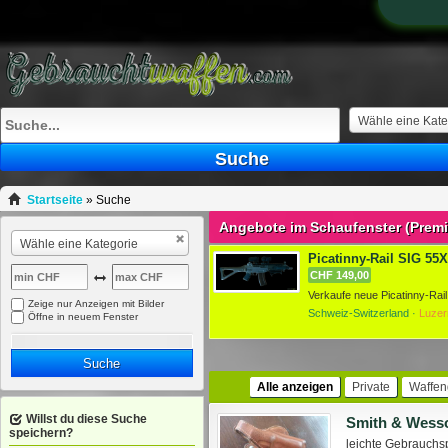
Wähle eine Kate
Suche
Startseite
»
Suche
Angebote im Schaufenster (Prem
Wähle eine Kategorie
Picatinny-Rail SIG 55X 
CHF 149,00
Zeige nur Anzeigen mit Bilder
Schweiz-Switzerland ·
Luzer
Öffne in neuem Fenster
Suche
Alle anzeigen
Private
Waffen
Willst du diese Suche
Smith & Wesso
speichern?
leichte Gebrauchsp