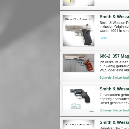
Smith & Wesson Pi
inklusive Origina
wurde 1991 in sehr
poing/5673/sw-pisto
Bière ·
686-2 .357 Ma
Ich verkaufe eine
nur wenig gebrauch
WES oder eine Abk.
Schweiz-Switzerland
Smith & Wesso
Zu verkaufen gebra
https://glaserwaf
Unser gesamtes Sor
Waffenrecht, kein 
Schweiz-Switzerland
Revolver Smith & W