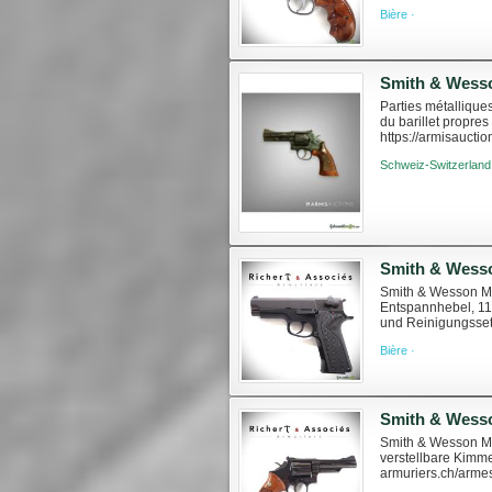
poing/5638/sw-revo
Bière ·
Parties métalliqu
du barillet propre
https://armisaucti
Schweiz-Switzerland
Smith & Wesso
Smith & Wesson Mo
Entspannhebel, 11
und Reinigungsset.
wesson-mod-411 De
Bière ·
Smith & Wesson Mo
verstellbare Kimme
armuriers.ch/arme
geltenden Schweiz