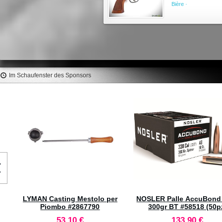
Bière ·
Im Schaufenster des Sponsors
SPEER Palle Hot-Cor 257" 87gr
HORNADY .22 Cal (.224) Ne
SP #1241 (100pz)
#46040
43,10 €
65,40 €
 a
ed