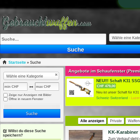
Wähle eine Kate
Suche
Startseite
»
Suche
Angebote im Schaufenster (Prem
Wähle eine Kategorie
NEU!!! Schaft K31 SSG 
CHF 479,00
Zeige nur Anzeigen mit Bilder
Schweiz-Switzerland ·
Luzer
Öffne in neuem Fenster
Suche
Alle anzeigen
Private
Waffen
Willst du diese Suche
KK-Karabiner
speichern?
Zum Verkauf steht