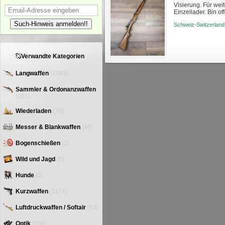
Visierung. Für wei
Einzellader. Bin o
Such-Hinweis anmelden!!
Schweiz-Switzerland
Verwandte Kategorien
Langwaffen
(1093)
Sammler & Ordonanzwaffen
(281)
Wiederladen
(79)
Messer & Blankwaffen
(40)
Bogenschießen
(2)
Wild und Jagd
(5)
Hunde
(0)
Kurzwaffen
(1174)
Luftdruckwaffen / Softair
(63)
Optik
(194)