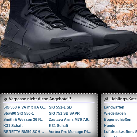
Verpasse nicht diese Angebote!!!
Lieblings-Kat
SIG 553 R VA mit HA Griffstück
SIG 551-1 SB
Langwaffen
Stgw90 SIG 550-1
SIG 751 SB SAPR
Wiederladen
Smith & Wesson 36 RB .38 Spl.
Zastava Arms M76 7.92x57mm Mauser / 8mm Mauser / 8x57 JS
Bogenschießen
K31 Schaft
K31 Schaft
Hunde
BERETTA BM59 SCHNELLFEUER GEWEHR
Vortex Pro Montage Ringen in 34mm
Luftdruckwaffen / S