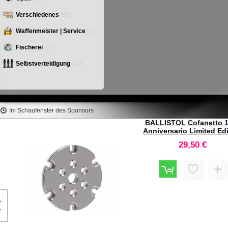
Verschiedenes
(93)
Waffenmeister | Service
(3)
Fischerei
(0)
Selbstverteidigung
(30)
Im Schaufenster des Sponsors
BALLISTOL Cofanetto 120°
Anniversario Limited Edition
29,50 €