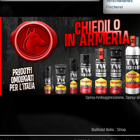
Verschiedenes
Fischerei
Spray Antiaggressione
,
Spray a
Ballistol Italia : Shop