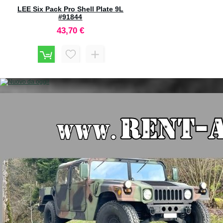
LYMAN Replacement Carbide
Cutter per Case Trim Express
#7810244
54,50 €