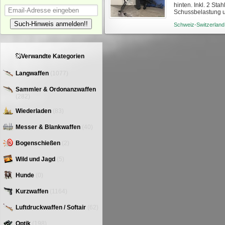
hinten. Inkl. 2 St
Schussbelastung u
Such-Hinweis anmelden!!
Schweiz-Switzerland
Verwandte Kategorien
Langwaffen
(1077)
Sammler & Ordonanzwaffen
(282)
Wiederladen
(83)
Messer & Blankwaffen
(40)
Bogenschießen
(2)
Wild und Jagd
(5)
Hunde
(0)
Kurzwaffen
(1164)
Luftdruckwaffen / Softair
(62)
Optik
(198)