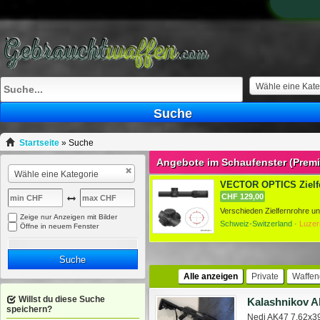
Wähle eine Kate
Suche
Startseite
»
Suche
Angebote im Schaufenster (Prem
Wähle eine Kategorie
VECTOR OPTICS Zielfe
CHF 129,00
Zeige nur Anzeigen mit Bilder
Schweiz-Switzerland ·
Luzer
Öffne in neuem Fenster
Suche
Alle anzeigen
Private
Waffen
Willst du diese Suche
Kalashnikov 
speichern?
Nedi AK47 7.62x39 