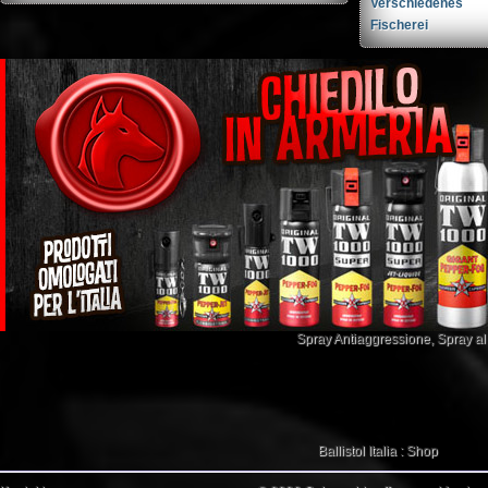
Verschiedenes
Fischerei
Spray Antiaggressione
,
Spray a
Ballistol Italia : Shop