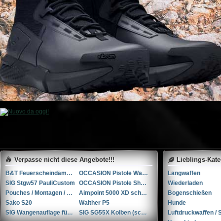
Verpasse nicht diese Angebote!!!
Lieblings-Kat
B&T Feuerscheindämpfer M.A.R.S.
OCCASION Pistole Walther Q5 Match SF 9mm Para - Zustand 1
Langwaffen
SIG Stgw57 PauliCustom
OCCASION Pistole Shadow Systems MR920 Foundation OR 4" 9mm Para - Zustand 1
Wiederladen
Pouches / Montagen / Holster / Rail-Covers / etc.
Aimpoint 5000 XD schwarz 3MOA
Bogenschießen
Sako S20
Walther P5
Hunde
SIG Wangenauflage für SG55X Kolben (schwarz)
SIG SG55X Kolben (schwarz)
Luftdruckwaffen / S