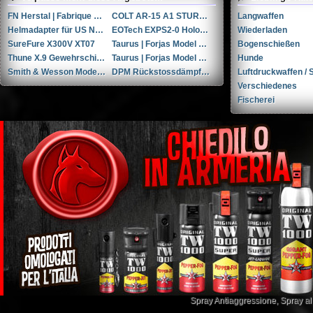
FN Herstal | Fabrique Nationale HiPower 9x19mm Parabellum/Luger/NATO
COLT AR-15 A1 STURMGEWEHR (Vollautomat)
Langwaffen
Helmadapter für US Navy HGU-68/P und JHMCS Nachtsichtgeräte
EOTech EXPS2-0 Holografisches Visier und 3x Vortex Vergrößerungsglas
Wiederladen
SureFure X300V XT07
Taurus | Forjas Model Raging Bull cal. 454Casull
Bogenschießen
Thune X.9 Gewehrschiessschuhe (42)
Taurus | Forjas Model 85S cal. .38spl
Hunde
Smith & Wesson Model M&P9 Shield cal. 9mmP
DPM Rückstossdämpfer Glock 19/19x/23/45 Gen. 4/5
Luftdruckwaffen / S
Verschiedenes
Fischerei
Spray Antiaggressione
,
Spray a