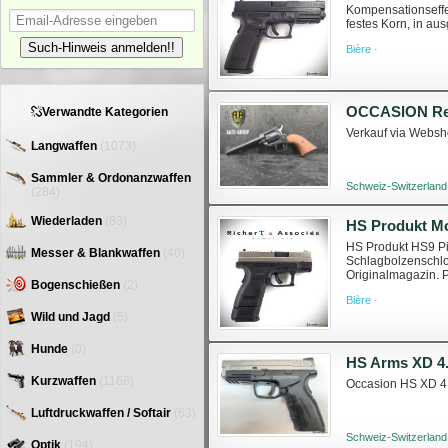
Kompensationseffe
festes Korn, in aus
armuriers.ch/armes
Such-Hinweis anmelden!!
Bière ·
OCCASION Revo
Verwandte Kategorien
Verkauf via Websho
Langwaffen
(1073)
Sammler & Ordonanzwaffen
Schweiz-Switzerland
(284)
Wiederladen
(83)
HS Produkt M
HS Produkt HS9 Pi
Messer & Blankwaffen
(40)
Schlagbolzenschlo
Originalmagazin. P
Bogenschießen
(2)
mod-hs-9-compact D
Bière ·
Wild und Jagd
(5)
Hunde
(0)
Kurzwaffen
(1168)
Occasion HS XD 4.
Luftdruckwaffen / Softair
(63)
Schweiz-Switzerland
Optik
(194)