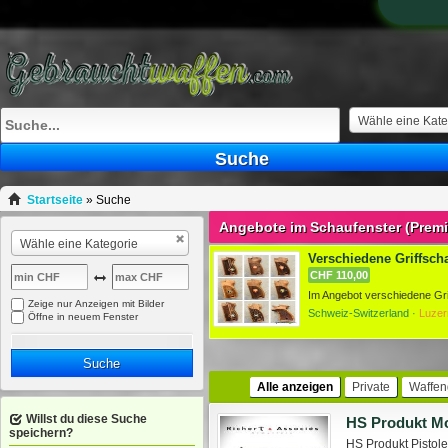
Wähle eine Kate
Suche
Startseite
»
Suche
Angebote im Schaufenster (Prem
Wähle eine Kategorie
Verschiedene Griffscha
CHF 110,00
Zeige nur Anzeigen mit Bilder
Schweiz-Switzerland ·
Luzer
Öffne in neuem Fenster
Suche
Alle anzeigen
Private
Waffen
Willst du diese Suche
HS Produkt M
speichern?
HS Produkt Pistol