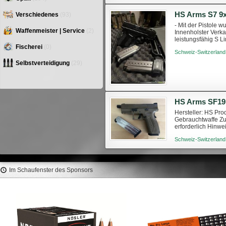
HS Arms S7 9
Verschiedenes
(93)
- Mit der Pistole w
Waffenmeister | Service
(2)
Innenholster Verk
leistungsfähig S Li
Single-Stack-Magaz
Fischerei
(0)
Schweiz-Switzerland
Selbstverteidigung
(29)
HS Arms SF19 
Hersteller: HS Pro
Gebrauchtwaffe Zu
erforderlich Hinwe
Sale only within Swi
Schweiz-Switzerland
Im Schaufenster des Sponsors
RCBS Partner Press Primer Arm
RCBS Safari 404 Jeffery 
Assembly #87418
Length Die Set #2430
16,10 €
354,00 €