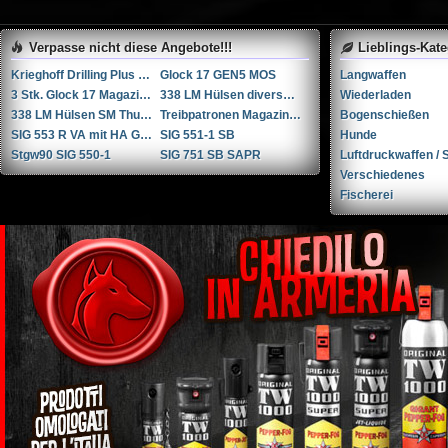
Verpasse nicht diese Angebote!!!
Lieblings-Kat
Krieghoff Drilling Plus 7x65R / 20-76 / 222Rem
Glock 17 GEN5 MOS
Langwaffen
3 Stk. Glock 17 Magazine
338 LM Hülsen diverse Hersteller
Wiederladen
338 LM Hülsen SM Thun / RUAG Thun
Treibpatronen Magazin STGW 57
Bogenschießen
SIG 553 R VA mit HA Griffstück
SIG 551-1 SB
Hunde
Stgw90 SIG 550-1
SIG 751 SB SAPR
Luftdruckwaffen / S
Verschiedenes
Fischerei