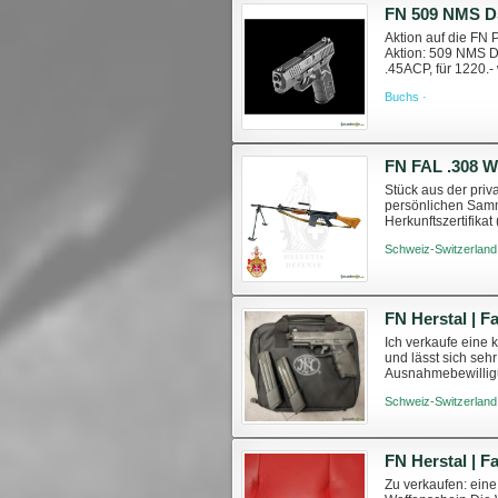
FN 509 NMS D
Aktion auf die FN 
Aktion: 509 NMS DS
.45ACP, für 1220.-
Buchs ·
Stück aus der pri
persönlichen Samm
Herkunftszertifikat
zählt zu den lege
Schweiz-Switzerland
Ich verkaufe eine 
und lässt sich seh
Ausnahmebewilligu
Schuss Magazin ver
Schweiz-Switzerland
Zu verkaufen: ein