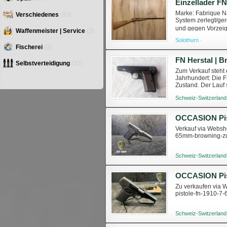
Einzellader FN
Marke: Fabrique Na
Verschiedenes
(93)
System zerlegt/ger
und gegen Vorzeig
Waffenmeister | Service
(3)
Inserate auf meinem
Solothurn ·
Fischerei
(0)
Selbstverteidigung
(30)
Zum Verkauf steht 
Jahrhundert: Die F
Zustand. Der Lauf 
kleines Stück Gesc
Schweiz-Switzerland
Verkauf via Websho
65mm-browning-z
Schweiz-Switzerland
Zu verkaufen via 
pistole-fn-1910-
Schweiz-Switzerland