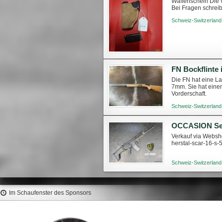
Waffenschein Die W
Bei Fragen schreib
https://www.swissa
Schweiz-Switzerland
FN Bockflinte 
Die FN hat eine L
7mm. Sie hat einen
Vorderschaft.
Schweiz-Switzerland
Verkauf via Websho
herstal-scar-16-s-
Schweiz-Switzerland
Im Schaufenster des Sponsors
HAGOPUR Attrattore per
HORNADY Bossoli 6.5mm
Cinghiali Real Sau-Wohl 1l
Norma #8628 (50pz)
#27856