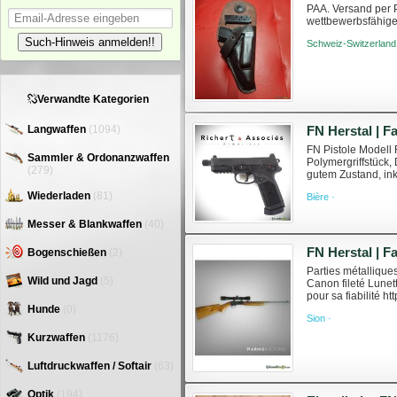
PAA. Versand per P
wettbewerbsfähige 
holster-3-mags-765
Such-Hinweis anmelden!!
Schweiz-Switzerland
Verwandte Kategorien
Langwaffen
(1094)
FN Pistole Modell 
Sammler & Ordonanzwaffen
Polymergriffstück,
(279)
gutem Zustand, in
https://ra-armurier
Wiederladen
(81)
Bière ·
Messer & Blankwaffen
(40)
Bogenschießen
(2)
Parties métallique
Wild und Jagd
(5)
Canon fileté Lunet
pour sa fiabilité 
Hunde
(0)
Sion ·
Kurzwaffen
(1176)
Luftdruckwaffen / Softair
(63)
Optik
(194)