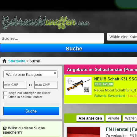
Wähle eine Kate
Suche
Startseite
»
Suche
Angebote im Schaufenster (Prem
Wähle eine Kategorie
NEU!!! Schaft K31 SSG 
CHF 479,00
Zeige nur Anzeigen mit Bilder
Schweiz-Switzerland ·
Luzer
Öffne in neuem Fenster
Suche
Alle anzeigen
Private
Waffen
Willst du diese Suche
speichern?
Zu verkaufen: FN1