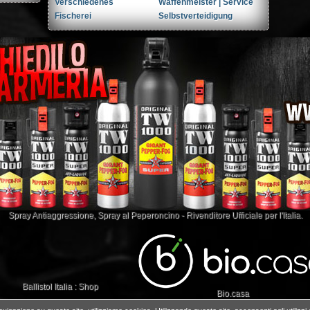
Verschiedenes
Waffenmeister | Service
Fischerei
Selbstverteidigung
Spray Antiaggressione
,
Spray al Peperoncino
- Rivenditore Ufficiale per l'Italia.
Ballistol Italia : Shop
Bio.casa