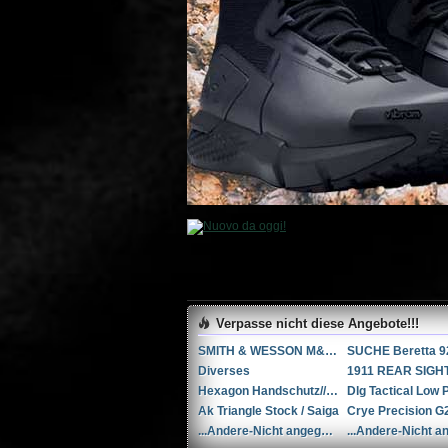
Verpasse nicht diese Angebote!!!
SMITH & WESSON M&P 9-M2.0 PERFORMANCE CENTER 5” Ported
SUCHE Beretta 9
Diverses
Hexagon Handschutz// AK / Saiga
Ak Triangle Stock / Saiga
...Andere-Nicht angegeben Rohm mod. 17 .38 Special / 9x29mmR