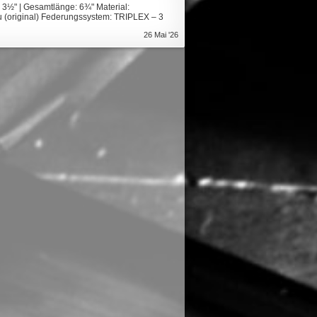
: 3½" | Gesamtlänge: 6¾" Material:
lau (original) Federungssystem: TRIPLEX – 3
26 Mai '26