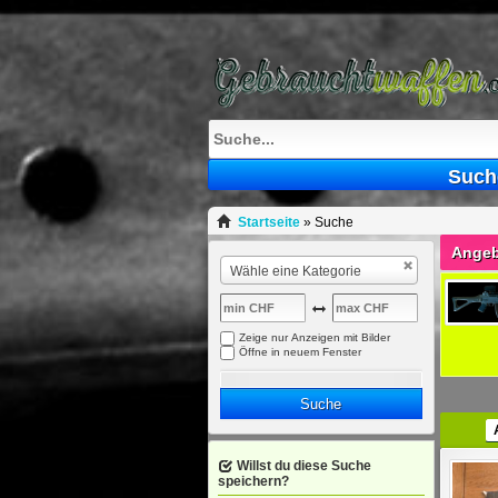
Such
Startseite
»
Suche
Angeb
Wähle eine Kategorie
Zeige nur Anzeigen mit Bilder
Öffne in neuem Fenster
Suche
Willst du diese Suche
speichern?