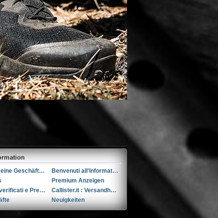
ormation
Allgemeine Geschäftsbedingungen (AGB)s
Benvenuti all'Informativa sulla Privacy
s
Premium Anzeigen
Utenti verificati e Premium
Callister.it : Versandhandel seit 2002
äfte
Neuigkeiten