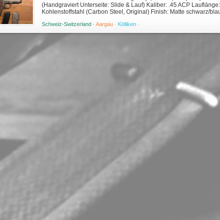
(Handgraviert Unterseite: Slide & Lauf) Kaliber: .45 ACP Lauflänge
Kohlenstoffstahl (Carbon Steel, Original) Finish: Matte schwarz/b
gegenlaufig gewundene Federn Tech...
Schweiz-Switzerland ·
Aargau ·
Kölliken ·