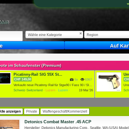
Wähle eine Kategorie
Region
e
Auf Kar
ote im Schaufenster (Premium)
Picatinny-Rail SIG 55X St...
Um
CHF 149,00
CH
6x
6367022x
Verkaufe neue Picatinny-Rail für Stgw90 / Fass 90 / SIG 55X....
Schweiz-Switzerland ·
Luzern ·
Luzern ·
19 Mai '26
Sch
Alle anzeigen
Private
Waffengeschäft/Kommerziell
Detonics Combat Master .45 ACP
Hersteller: Detonics Manufacturing Corp., Seattle, WA (USA) Mo