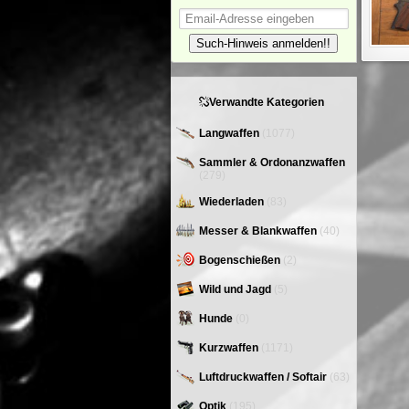
Such-Hinweis anmelden!!
Verwandte Kategorien
Langwaffen
(1077)
Sammler & Ordonanzwaffen
(279)
Wiederladen
(83)
Messer & Blankwaffen
(40)
Bogenschießen
(2)
Wild und Jagd
(5)
Hunde
(0)
Kurzwaffen
(1171)
Luftdruckwaffen / Softair
(63)
Optik
(195)