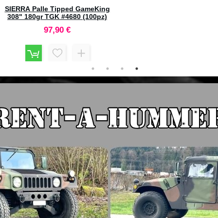
SIERRA Palle Tipped GameKing
BUSHNELL R3 Banner 6-18x
308" 180gr TGK #4680 (100pz)
Reticolo DOA QBR #R3-61850
97,90 €
434,80 €