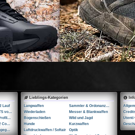
Lieblings-Kategorien
Inf
2 Lauf
Langwaffen
Sammler & Ordonanzwaffen
1911 REAR SIGHTS von NOVAK
Wiederladen
Messer & Blankwaffen
Credit
Dlg Tactical Low Profile Folding Visier-Set // NEU in der Verpackung
Bogenschießen
Wild und Jagd
Crye Precision G2 Combat Pants (30R)
Hunde
Kurzwaffen
Gesch
...Andere-Nicht angegeben Liège cal. 12 12
Luftdruckwaffen / Softair
Optik