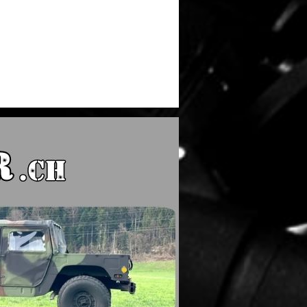
50
MTM MSRMS ArmAR Modern
HAGOPUR Attrattore per 
S11
Sporting Rifle Maintenance
Fuchs-Wunder 250ml #2
Stand and Shooting Rest da Tiro
67,10 €
35,00 €