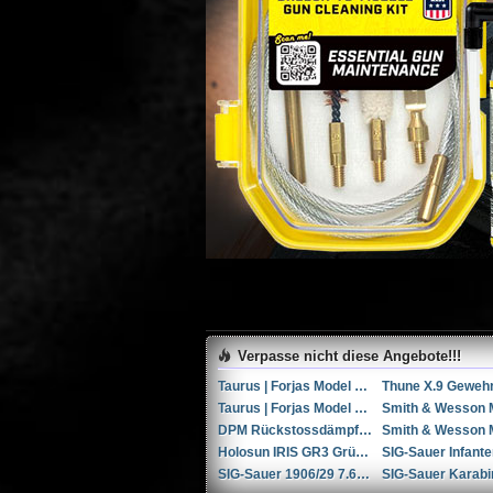
Verpasse nicht diese Angebote!!!
Taurus | Forjas Model Raging Bull cal. 454Casull
Taurus | Forjas Model 85S cal. .38spl
DPM Rückstossdämpfer Glock 19/19x/23/45 Gen. 4/5
Holosun IRIS GR3 Grünlaser-Zielmodul mit sichtbarem/IR-Laser und Illuminator
SIG-Sauer 1906/29 7.65x22mm Parabellum / 7.65x22mm Luger /.30 Luger