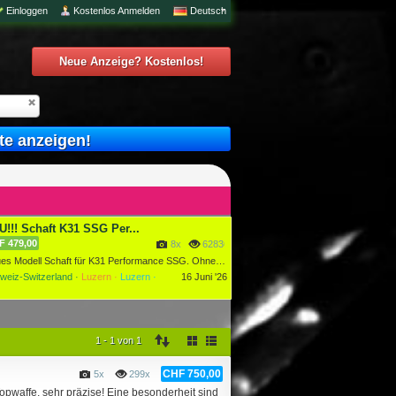
Einloggen
Kostenlos Anmelden
Deutsch
Neue Anzeige? Kostenlos!
te anzeigen!
!!! Schaft K31 SSG Per...
F 479,00
8x
6283634x
Neues Modell Schaft für K31 Performance SSG. Ohne Änderung a...
weiz-Switzerland ·
Luzern ·
Luzern ·
16 Juni '26
1 - 1 von 1
CHF 750,00
5x
299x
opwaffe, sehr präzise! Eine besonderheit sind