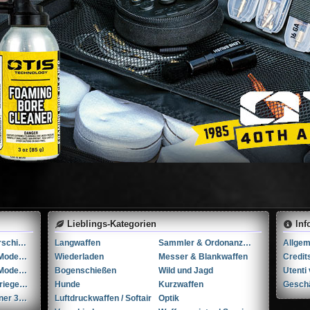
Lieblings-Kategorien
Inf
Thune X.9 Gewehrschiessschuhe (42)
Langwaffen
Sammler & Ordonanzwaffen
Smith & Wesson Model M&P9 Shield cal. 9mmP
Wiederladen
Messer & Blankwaffen
Credit
Smith & Wesson Modell 60 .357 Super Magnum
Bogenschießen
Wild und Jagd
SIG-Sauer Infanteriegewehr 96/11 .22 Long Rifle
Hunde
Kurzwaffen
Gesch
SIG-Sauer Karabiner 31 7.5x55mm Schmidt Rubin
Luftdruckwaffen / Softair
Optik