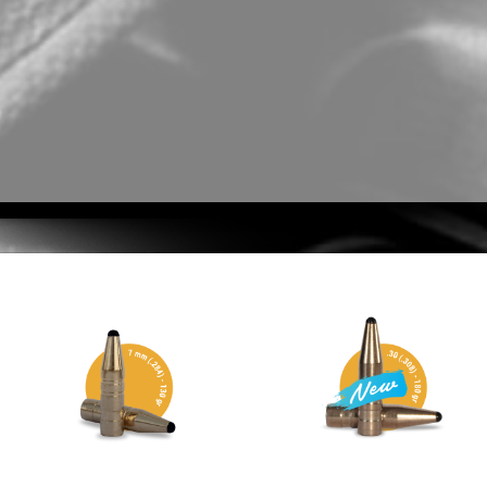
LEE Carbide Factory Crimp 340
LEE Ultimate 4-Die Set 303
Weatherby Magnum #91258
British #91875
25,10 €
87,00 €