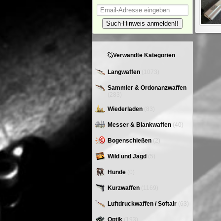
Such-Hinweis anmelden!!
Verwandte Kategorien
Langwaffen
(1073)
Sammler & Ordonanzwaffen
(283)
Wiederladen
(83)
Messer & Blankwaffen
(40)
Bogenschießen
(2)
Wild und Jagd
(5)
Hunde
(0)
Kurzwaffen
(1169)
Luftdruckwaffen / Softair
(63)
Optik
(193)