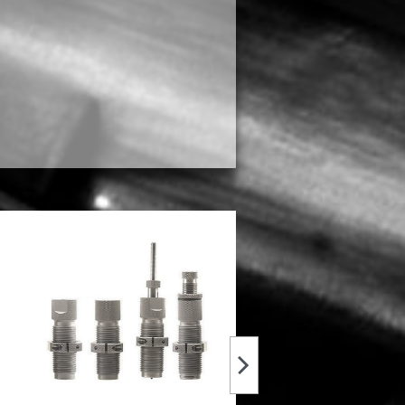
LEE Factory Crimp Die 6.5x47mm
RCBS LITTLE DANDY PPM 
Lapua #91265
n°01 #86001
25,10 €
24,10 €