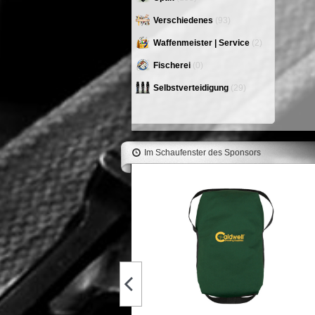
Verschiedenes
(93)
Waffenmeister | Service
(2)
Fischerei
(0)
Selbstverteidigung
(29)
Im Schaufenster des Sponsors
LEE Factory Crimp Die 6.5x65mm
R *Custom #91267
61,70 €