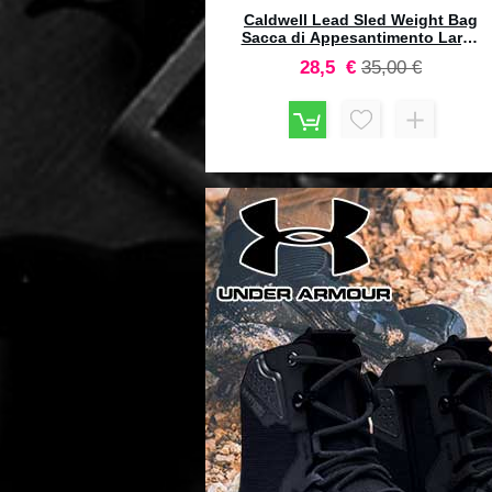
RNADY Custom Grade Nitride
54 Casull Full Lenght Dies Set
#546584
168,10 €