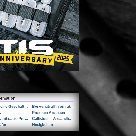
ormation
Allgemeine Geschäftsbedingungen (AGB)s
Benvenuti all'Informativa sulla Privacy
s
Premium Anzeigen
Utenti verificati e Premium
Callister.it : Versandhandel seit 2002
äfte
Neuigkeiten