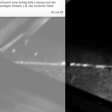
chnisch eine richtig tolle Lösung und der
ertigen Details, z.B. die vorderen Slide
08 Juli '26