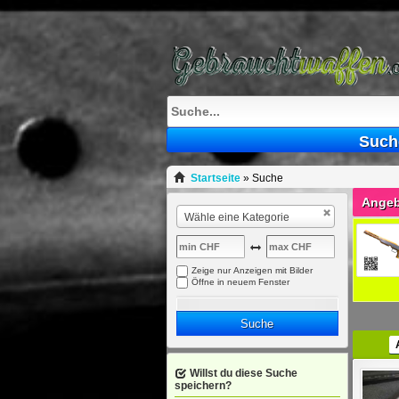
Such
Startseite
»
Suche
Angeb
Wähle eine Kategorie
Zeige nur Anzeigen mit Bilder
Öffne in neuem Fenster
Suche
Willst du diese Suche
speichern?