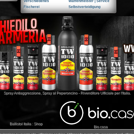
Verschiedenes
Waffenmeister | Service
Fischerei
Selbstverteidigung
Spray Antiaggressione
,
Spray al Peperoncino
- Rivenditore Ufficiale per l'Italia.
Ballistol Italia : Shop
Bio.casa