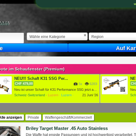
Wähle eine Kategorie
Region
e
Auf Kar
ote im Schaufenster (Premium)
NEU!!! Schaft K31 SSG Per...
NEU
CHF 479,00
CH
5x
6283048x
Neu ist unser Schaft für K31 Performance SSG jetzt auch für ...
Schweiz-Switzerland ·
Luzern ·
Luzern ·
21 Juni '26
Sch
Alle anzeigen
Private
Waffengeschäft/Kommerziell
Briley Target Master .45 Auto Stainless
Die Waffe hat engste Passungen und ist hochwertigst verarbeitet. T