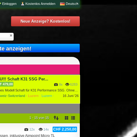
Einloggen
Kostenlos Anmelden
Deutsch
Neue Anzeige? Kostenlos!
te anzeigen!
!!! Schaft K31 SSG Per...
F 479,00
8x
6283634x
Neues Modell Schaft für K31 Performance SSG. Ohne Änderung a...
weiz-Switzerland ·
Luzern ·
Luzern ·
16 Juni '26
1 - 15 von 15
CHF 2.250,00
12x
14x
sen, inklusive Aimpoint Micro TL