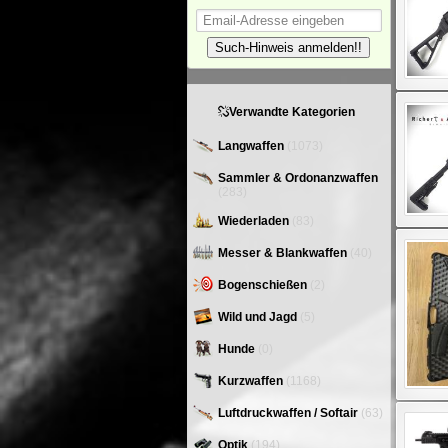
Such-Hinweis anmelden!!
Verwandte Kategorien
Langwaffen
(1073)
Sammler & Ordonanzwaffen
(283)
Wiederladen
(83)
Messer & Blankwaffen
(40)
Bogenschießen
(2)
Wild und Jagd
(5)
Hunde
(0)
Kurzwaffen
(1168)
Luftdruckwaffen / Softair
(63)
Optik
(194)