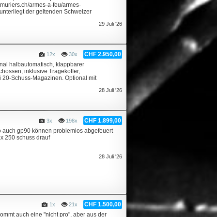
rmuriers.ch/armes-a-feu/armes-
 unterliegt der geltenden Schweizer
29 Juli '26
CHF 2.950,00
12x
30x
nal halbautomatisch, klappbarer
ossen, inklusive Tragekoffer,
i 20-Schuss-Magazinen. Optional mit
28 Juli '26
CHF 1.899,00
3x
198x
lso auch gp90 können problemlos abgefeuert
ax 250 schuss drauf
28 Juli '26
CHF 1.500,00
1x
21x
mmt auch eine "nicht pro", aber aus der