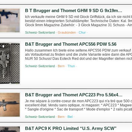
B T Brugger and Thomet GHM 9 SD G 9x19mm NATO Parabellum
Ich verkaufe meine GHM 9 SD mit Glock Griffstück, da ich sie nicht
besitzt einen integrierten Schalldämpfer. Technische Daten: Kal. 
Glock 9mm Magazine Zubehör: - 3 Glock Magazine 31 Schuss - Ai
Magpul MOE Pistolengriff ...
Schweiz-Switzerland ·
Graubünden ·
Chur ·
B&T Brugger and Thomet APC556 PDW 5.56
Hallo zusammen Ich biete eine seltene APC556 PDW zum verkauf 
als Vollautomat zu finden und die zivile Variante wäre dann die 
NUR 50 Schuss! Das Eotech Red dot und der Magnifier stehen nic
Angebot. Im Angebot enthalten ist die ...
Schweiz-Switzerland ·
Bern ·
Thun ·
B&T Brugger and Thomet APC223 Pro 5.56x45mm NATO
Je me sépare à contre-coeur de mon APC223 qui n'a tiré que 500 
excellent état. Vendu sans optique, ni magasin: * APC223 * Mag
* Sangle d'origine * Sac de transport * Mode d'emploi * 2 rails pica
pliée l'arme mesure to...
Schweiz-Switzerland ·
Bern ·
Biel ·
B&T APC9 K PRO Limited “U.S. Army SCW”