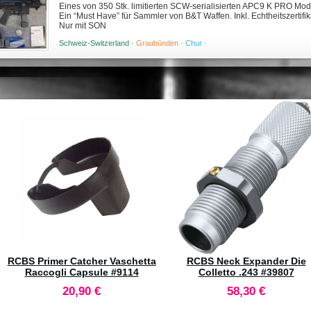
Eines von 350 Stk. limitierten SCW-serialisierten APC9 K PRO Mod
Ein “Must Have” für Sammler von B&T Waffen. Inkl. Echtheitszertifika
Nur mit SON
Schweiz-Switzerland ·
Graubünden ·
Chur ·
FOX Palle Classic Hunter .30
RCBS Pro Chucker 7-Statio
(.308) 165gr (50pz)
Shell Plates - Scegli il Tuo
61,80 €
0,00 €