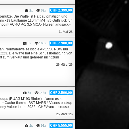
CHF 2.399,00
2x
82x
 benutze. Die Waffe ist Halbautomatisch und
9mm x19 Lauflänge 110mm M4 Typ Griffstück für
mpoint ACRO P-1 3.5 MOA - Hülsenfängsack -
11 Mai '26
CHF 2.900,00
3x
168x
an. Normalerweise ist die APC556 PDW nur
APC223. Die Waffe hat eine Schussbelastung von
ht zum Verkauf und gehören nicht zum
28 März '26
CHF 2.500,00
3x
144x
coups (RUAG M193 Sintox). L'arme est en
well * Cache-flamme B&T MARS * Visées backup
tinny Valeur totale 2982.- CHF Avec la crosse
25 März '26
CHF 5.555,00
2x
95x