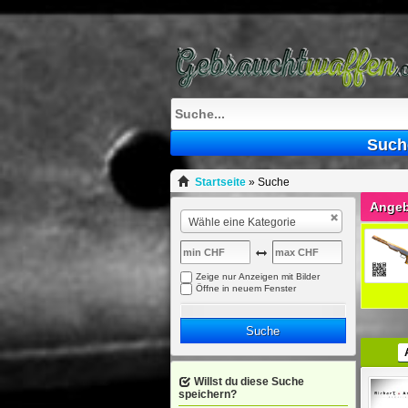
Such
Startseite
»
Suche
Angeb
Wähle eine Kategorie
Zeige nur Anzeigen mit Bilder
Öffne in neuem Fenster
Suche
Willst du diese Suche
speichern?