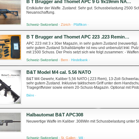
B T Brugger and Thomet APC 9 G 9x19mm NATO Parabellum
Erstkäufer der Waffe. Zustand: Sehr gut. Schussbelastung 2500 Sc
Neuanschaffung.
Schweiz-Switzerland ·
Zürich ·
Pfäffikon ·
B T Brugger and Thomet APC 223 .223 Remington
APC 223 mit 3 x 30er Magazin, in sehr gutem Zustand (neuwertig).
sehr gutem Zustand Schalldämpfer ist neu und unbenutzt Inkl. Put
mit 1500 Schuss. Der Preis setzt sich wie folgt zusammen: - Waff
Schweiz-Switzerland ·
Bern ·
Hindelbank ·
B&T Model M4 cal. 5.56 NATO
B&T M4 Gewehr, Kaliber 5,56 NATO (.223 Rem), 13-Zoll-Schwerlauf,
sehr gutem Zustand. Inklusive taktischem Griff unter dem Handschu
Tragegriffvisier sowie einem 20-Schuss-Magazin. Optional mit Pist
Preis: CHF 1.790 http...
Bière ·
Halbautomat B&T APC308
Neuwertige Waffe im Kaliber .308Win mit Schussbelastung unter 
Schweiz-Switzerland ·
St. Gallen ·
Wil ·