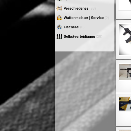
Verschiedenes
(93)
Waffenmeister | Service
(2)
Fischerei
(0)
Selbstverteidigung
(29)