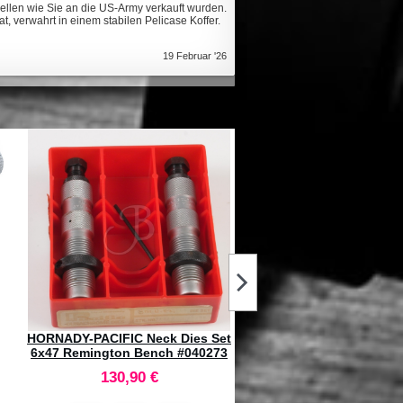
ellen wie Sie an die US-Army verkauft wurden.
t, verwahrt in einem stabilen Pelicase Koffer.
19 Februar '26
n
HORNADY Palle Interlock 358"
BUSHNELL R3 Banner 4-
250gr SP #3520 (100pz)
Reticolo DOA QBR #R3-3
120,20 €
256,70 €