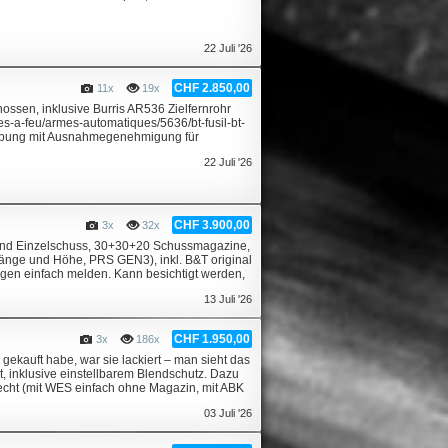
22 Juli '26
CHF 2.850,00
11x
19x
ssen, inklusive Burris AR536 Zielfernrohr
s-a-feu/armes-automatiques/5636/bt-fusil-bt-
gebung mit Ausnahmegenehmigung für
22 Juli '26
CHF 3.900,00
3x
32x
o und Einzelschuss, 30+30+20 Schussmagazine,
(Länge und Höhe, PRS GEN3), inkl. B&T original
agen einfach melden. Kann besichtigt werden,
13 Juli '26
CHF 1.950,00
3x
186x
ekauft habe, war sie lackiert – man sieht das
t, inklusive einstellbarem Blendschutz. Dazu
recht (mit WES einfach ohne Magazin, mit ABK
03 Juli '26