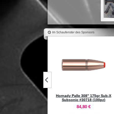
Im Schaufenster des Sponsors
MTM Portacolpi J-20-M Rifle
Medium Rosso Trasparente
5,70 €
RNADY-PACIFIC Neck Dies Set
47 Remington Bench #040273
130,90 €