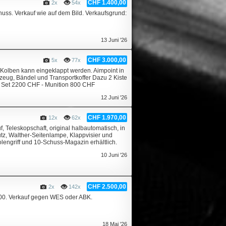
CHF 1.400,00
2x
54x
huss. Verkauf wie auf dem Bild. Verkaufsgrund:
13 Juni '26
CHF 3.000,00
5x
77x
 Kolben kann eingeklappt werden. Aimpoint in
zzeug, Bändel und Transportkoffer Dazu 2 Kiste
en Set 2200 CHF - Munition 800 CHF
12 Juni '26
CHF 1.970,00
12x
62x
 Teleskopschaft, original halbautomatisch, in
tz, Walther-Seitenlampe, Klappvisier und
olengriff und 10-Schuss-Magazin erhältlich.
10 Juni '26
CHF 2.500,00
2x
142x
500. Verkauf gegen WES oder ABK.
18 Mai '26