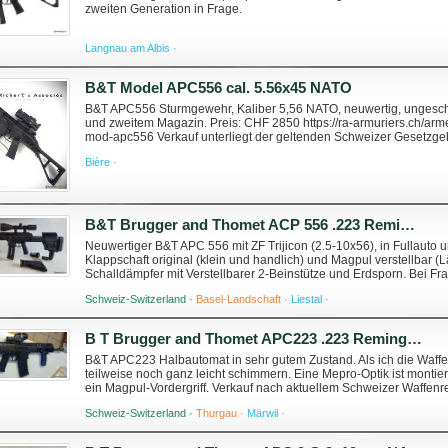
zweiten Generation in Frage.
Langnau am Albis ·
B&T Model APC556 cal. 5.56x45 NATO
B&T APC556 Sturmgewehr, Kaliber 5,56 NATO, neuwertig, ungescho
und zweitem Magazin. Preis: CHF 2850 https://ra-armuriers.ch/arme
mod-apc556 Verkauf unterliegt der geltenden Schweizer Gesetz
automatische Waffen (AE). Weitere Info...
Bière ·
B&T Brugger and Thomet ACP 556 .223 Remington
Neuwertiger B&T APC 556 mit ZF Trijicon (2.5-10x56), in Fullaut
Klappschaft original (klein und handlich) und Magpul verstellbar 
Schalldämpfer mit Verstellbarer 2-Beinstütze und Erdsporn. Bei Fr
Lieferung/Ab...
Schweiz-Switzerland ·
Basel-Landschaft ·
Liestal ·
B T Brugger and Thomet APC223 .223 Remington
B&T APC223 Halbautomat in sehr gutem Zustand. Als ich die Waffe g
teilweise noch ganz leicht schimmern. Eine Mepro-Optik ist montier
ein Magpul-Vordergriff. Verkauf nach aktuellem Schweizer Waffen
mit dem 30-Schus...
Schweiz-Switzerland ·
Thurgau ·
Märwil ·