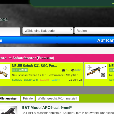
Wähle eine Kategorie
Region
e
Auf Kar
ote im Schaufenster (Premium)
NEU!!! Schaft K31 SSG Per...
NEU
CHF 479,00
CH
5x
6283048x
Neu ist unser Schaft für K31 Performance SSG jetzt auch für ...
Schweiz-Switzerland ·
Luzern ·
Luzern ·
21 Juni '26
Sch
Alle anzeigen
Private
Waffengeschäft/Kommerziell
B&T Model APC9 cal. 9mmP
B&T APC9 Maschinenpistole, Kaliber 9 mm P, neuwertig, ungeschos