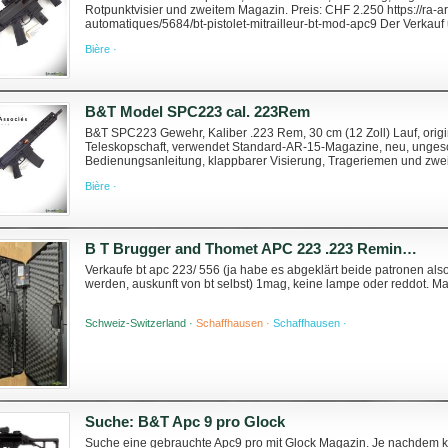
Rotpunktvisier und zweitem Magazin. Preis: CHF 2.250 https://ra-a
automatiques/5684/bt-pistolet-mitrailleur-bt-mod-apc9 Der Verkauf
Gesetzgebung mit Ausnahmegenehmigung für automatische ...
Bière ·
B&T Model SPC223 cal. 223Rem
B&T SPC223 Gewehr, Kaliber .223 Rem, 30 cm (12 Zoll) Lauf, origi
Teleskopschaft, verwendet Standard-AR-15-Magazine, neu, ungesch
Bedienungsanleitung, klappbarer Visierung, Trageriemen und zwe
Pistolengriff (bei Lieferung von 10-Schuss-Magazinen). Prei...
Bière ·
B T Brugger and Thomet APC 223 .223 Remington
Verkaufe bt apc 223/ 556 (ja habe es abgeklärt beide patronen a
werden, auskunft von bt selbst) 1mag, keine lampe oder reddot. M
Schweiz-Switzerland ·
Schaffhausen ·
Schaffhausen ·
Suche: B&T Apc 9 pro Glock
Suche eine gebrauchte Apc9 pro mit Glock Magazin. Je nachdem ko