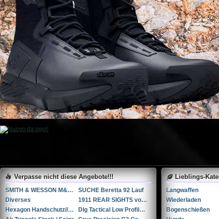
Verpasse nicht diese Angebote!!!
Lieblings-Kat
SMITH & WESSON M&P 9-M2.0 PERFORMANCE CENTER 5” Ported
SUCHE Beretta 92 Lauf
Langwaffen
Diverses
1911 REAR SIGHTS von NOVAK
Wiederladen
Hexagon Handschutz// AK / Saiga
Dlg Tactical Low Profile Folding Visier-Set // NEU in der Verpackung
Bogenschießen