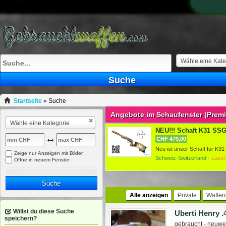
Wähle eine Kate
Suche
Startseite
»
Suche
Angebote im Schaufenster (Prem
Wähle eine Kategorie
NEU!!! Schaft K31 SSG 
CHF 479,00
Zeige nur Anzeigen mit Bilder
Schweiz-Switzerland ·
Luzer
Öffne in neuem Fenster
Suche
Alle anzeigen
Private
Waffen
Willst du diese Suche
Uberti Henry .
speichern?
gebraucht - neuwer