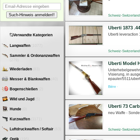
Such-Hinweis anmelden!!
Schweiz-Switzerland
Uberti 1873 .4
Uberti leveraction
Verwandte Kategorien
Langwaffen
(1077)
Schweiz-Switzerland
Sammler & Ordonanzwaffen
(279)
Uberti Model H
Wiederladen
(83)
Unterhebelgewehr U
Visierung, in ausg
epauler/5511/uber
Messer & Blankwaffen
(40)
Feuerwaffenerwerb
Bière ·
Bogenschießen
(2)
Wild und Jagd
(5)
Uberti 73 Carb
Hunde
(0)
neu Waffe - Sond
Kurzwaffen
(1171)
Luftdruckwaffen / Softair
(63)
Schweiz-Switzerland
Optik
(195)