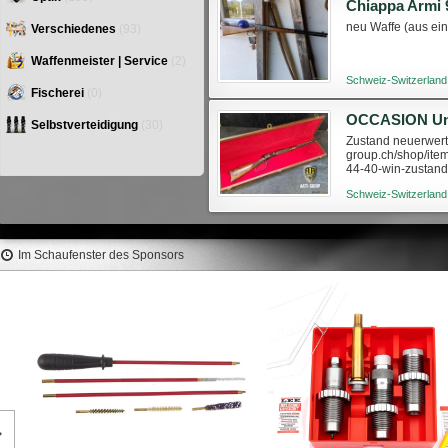
Chiappa Armi 
neu Waffe (aus ein
Verschiedenes
(93)
Waffenmeister | Service
(2)
Schweiz-Switzerland
Fischerei
(0)
Selbstverteidigung
(30)
Zustand neuerwerti
group.ch/shop/ite
44-40-win-zustan
Schweiz-Switzerland
Im Schaufenster des Sponsors
RCBS Bullet Puller Attrezzo
Toglipalle 1-1/2"-12 #9446
C
279,90 €