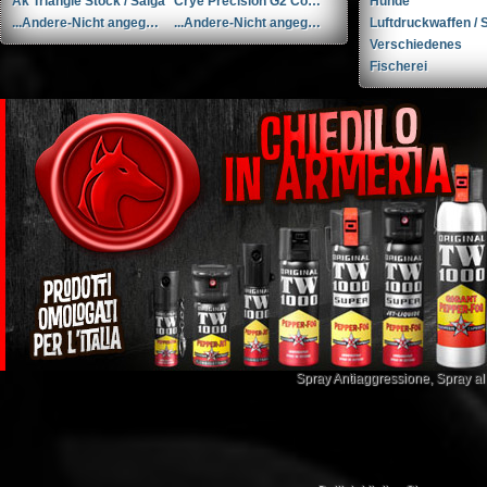
Ak Triangle Stock / Saiga
Crye Precision G2 Combat Pants (30R)
Hunde
...Andere-Nicht angegeben Rohm mod. 17 .38 Special / 9x29mmR
...Andere-Nicht angegeben Liège cal. 12 12
Luftdruckwaffen / S
Verschiedenes
Fischerei
Spray Antiaggressione
,
Spray a