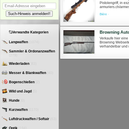
Pistolengriff, in e
armuriers.ch/arme
mit Kaufvertrag. We
Such-Hinweis anmelden!!
Bière ·
Browning Auto
Verwandte Kategorien
Verkaufe hier eine
Langwaffen
(1074)
Browning Webseite 
verhandelbar und m
an einem Tausch g
Sammler & Ordonanzwaffen
(279)
Wiederladen
(83)
Messer & Blankwaffen
(40)
Bogenschießen
(2)
Wild und Jagd
(5)
Hunde
(0)
Kurzwaffen
(1170)
Luftdruckwaffen / Softair
(63)
Optik
(194)