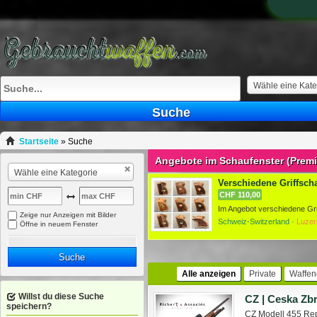
Wähle eine Kate
Suche
Startseite
»
Suche
Angebote im Schaufenster (Prem
Wähle eine Kategorie
Verschiedene Griffscha
CHF 110,00
Zeige nur Anzeigen mit Bilder
Schweiz-Switzerland ·
Luzer
Öffne in neuem Fenster
Suche
Alle anzeigen
Private
Waffen
Willst du diese Suche
CZ | Ceska Zb
speichern?
CZ Modell 455 Rep