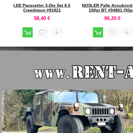
t 6.5
NOSLER Palle Accubond 277"
HORNADY-PACIFIC Nec
150gr BT #54801 (50pz)
6x47 Remington Benc
96,20 €
130,90 €