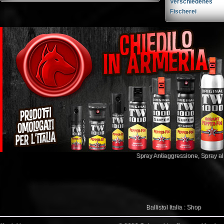
Verschiedenes
Fischerei
Spray Antiaggressione
,
Spray a
Ballistol Italia : Shop