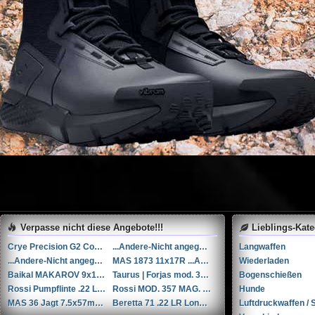
Verpasse nicht diese Angebote!!!
Lieblings-Kat
Crye Precision G2 Combat Pants (30R)
...Andere-Nicht angegeben Rohm mod. 17 .38 Special / 9x29mmR
Langwaffen
...Andere-Nicht angegeben Liège cal. 12 12
MAS 1873 11x17R ...Andere/Nicht angegeben
Wiederladen
Baikal MAKAROV 9x18mm Makarov
Taurus | Forjas mod. 38 .38 Special / 9x29mmR
Bogenschießen
Rossi Pumpflinte .22 Long Rifle
Rossi MOD. 357 MAG. ...Andere
Hunde
MAS 36 Jagt 7.5x57mm MAS-1924 /7.5x54mm MAS-1929
Beretta 71 .22 LR Long Rifle
Luftdruckwaffen / S