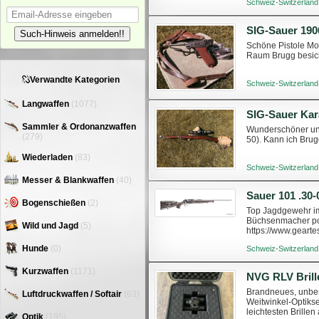
Schweiz-Switzerland
Such-Hinweis anmelden!!
Schöne Pistole Mod
Raum Brugg besich
Verwandte Kategorien
Schweiz-Switzerland
Langwaffen
(1077)
Sammler & Ordonanzwaffen
Wunderschöner und
(279)
50). Kann ich Bru
Wiederladen
(83)
Schweiz-Switzerland
Messer & Blankwaffen
(40)
Sauer 101 .30-
Bogenschießen
(2)
Top Jagdgewehr im 
Büchsenmacher poli
Wild und Jagd
(5)
https://www.gearte
kommt in original 
Hunde
(0)
Schweiz-Switzerland
Kurzwaffen
(1171)
NVG RLV Brill
Brandneues, unben
Luftdruckwaffen / Softair
(63)
Weitwinkel-Optikse
leichtesten Brille
Optik
(195)