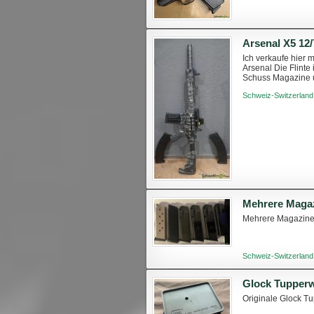
Arsenal X5 12/
Ich verkaufe hier 
Arsenal Die Flinte
Schuss Magazine un
weil der Stand auf
Schweiz-Switzerland
Mehrere Magaz
Mehrere Magazine 
Schweiz-Switzerland
Glock Tupper
Originale Glock Tu