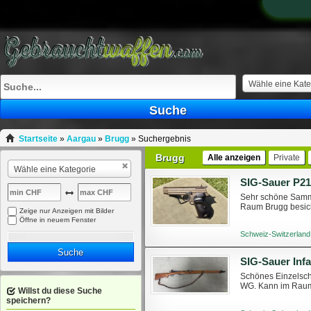
Wähle eine Kate
Suche
Startseite
»
Aargau
»
Brugg
»
Suchergebnis
Brugg
Alle anzeigen
Private
Wähle eine Kategorie
Sehr schöne Samml
Raum Brugg besich
Zeige nur Anzeigen mit Bilder
Öffne in neuem Fenster
Schweiz-Switzerland
Suche
SIG-Sauer Infa
Schönes Einzelsch
WG. Kann im Raum 
Willst du diese Suche
speichern?