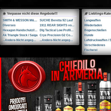
Verpasse nicht diese Angebote!!!
Lieblings-Kat
SMITH & WESSON M&P 9-M2.0 PERFORMANCE CENTER 5” Ported
SUCHE Beretta 92 Lauf
Langwaffen
Diverses
1911 REAR SIGHTS von NOVAK
Wiederladen
Hexagon Handschutz// AK / Saiga
Dlg Tactical Low Profile Folding Visier-Set // NEU in der Verpackung
Bogenschießen
Ak Triangle Stock / Saiga
Crye Precision G2 Combat Pants (30R)
Hunde
...Andere-Nicht angegeben Rohm mod. 17 .38 Special / 9x29mmR
...Andere-Nicht angegeben Liège cal. 12 12
Luftdruckwaffen / S
Verschiedenes
Fischerei