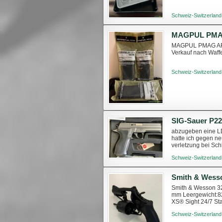
Schweiz-Switzerland
MAGPUL PMAG AR15
Verkauf nach Waff
Schweiz-Switzerland
abzugeben eine LDC
hatte ich gegen ne
verletzung bei Sch
Schweiz-Switzerland
Smith & Wesson 3
mm Leergewicht:8
XS® Sight 24/7 Sta
Compac Custom Ge
Schweiz-Switzerland