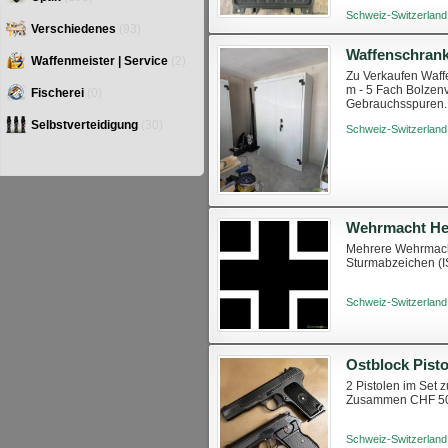
Schweiz-Switzerland
Verschiedenes
(93)
Waffenschran
Waffenmeister | Service
(2)
Zu Verkaufen Waffe
m - 5 Fach Bolzenv
Fischerei
(0)
Gebrauchsspuren. 
Selbstverteidigung
(30)
Schweiz-Switzerland
Wehrmacht He
Mehrere Wehrmacht 
Sturmabzeichen (I
Schweiz-Switzerland
Ostblock Pist
2 Pistolen im Set
Zusammen CHF 500.
Schweiz-Switzerland