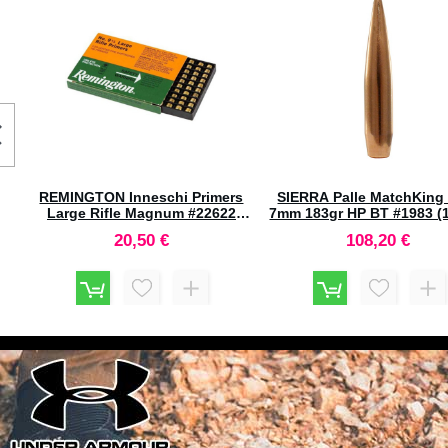
#90813
(500pz)
19,90 €
388,30 €
19L