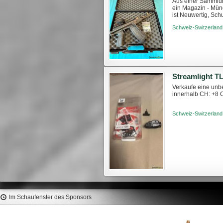
Aus einer Sammlung
ein Magazin - Mün
ist Neuwertig, Sc
>1800CHF https://w
Schweiz-Switzerland
Streamlight T
Verkaufe eine unb
innerhalb CH: +8
Schweiz-Switzerland
Im Schaufenster des Sponsors
LEE Collet Style Factory Crimp
SIERRA Palle MatchKing
Die 357 Magnum / 38 Special
169gr HPBT Close Nose #