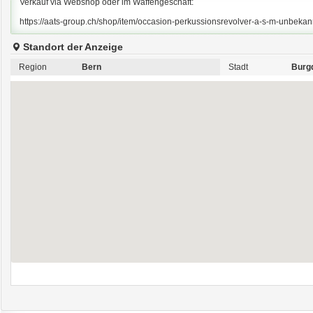
Verkauf via Webshop oder im Waffengeschäft:
https://aats-group.ch/shop/item/occasion-perkussionsrevolver-a-s-m-unbeka
Standort der Anzeige
Region
Bern
Stadt
Burg