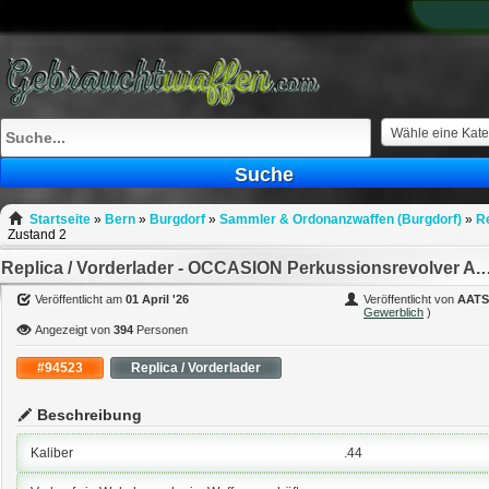
What
to
sell
What
to
buy
Wähle eine Kate
Stuff
Suche
Fill
Startseite
»
Bern
»
Burgdorf
»
Sammler & Ordonanzwaffen (Burgdorf)
»
Re
Zustand 2
Replica / Vorderlader - OCCASION Perkussio
Veröffentlicht am
01 April '26
Veröffentlicht von
AATS
Gewerblich
)
Angezeigt von
394
Personen
#94523
Replica / Vorderlader
Beschreibung
Kaliber
.44