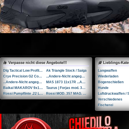
Verpasse nicht diese Angebote!!!
Lieblings-Kat
Dlg Tactical Low Profile Folding Visier-Set // NEU in der Verpackung
Ak Triangle Stock / Saiga
Langwaffen
Crye Precision G2 Combat Pants (30R)
...Andere-Nicht angegeben Rohm mod. 17 .38 Special / 9x29mmR
Wiederladen
...Andere-Nicht angegeben Liège cal. 12 12
MAS 1873 11x17R ...Andere/Nicht angegeben
Bogenschießen
Baikal MAKAROV 9x18mm Makarov
Taurus | Forjas mod. 38 .38 Special / 9x29mmR
Hunde
Rossi Pumpflinte .22 Long Rifle
Rossi MOD. 357 MAG. ...Andere
Luftdruckwaffen / S
Verschiedenes
Fischerei