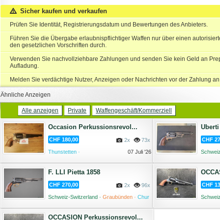
Sicher kaufen und verkaufen
Prüfen Sie Identität, Registrierungsdatum und Bewertungen des Anbieters.
Führen Sie die Übergabe erlaubnispflichtiger Waffen nur über einen autorisie
den gesetzlichen Vorschriften durch.
Verwenden Sie nachvollziehbare Zahlungen und senden Sie kein Geld an Prep
Aufladung.
Melden Sie verdächtige Nutzer, Anzeigen oder Nachrichten vor der Zahlung an
Ähnliche Anzeigen
Alle anzeigen
Private
Waffengeschäft/Kommerziell
Occasion Perkussionsrevol...
Uberti
CHF 180,00
CHF 27
2x
73x
Thunstetten ·
07 Juli '26
Schweiz
·
F. LLI Pietta 1858
OCCAS
CHF 270,00
CHF 13
2x
96x
Schweiz-Switzerland ·
Graubünden ·
Chur
Schweiz
·
26 Mai '26
OCCASION Perkussionsrevol...