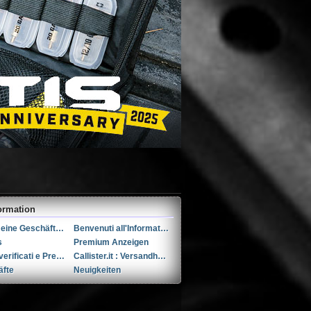
ormation
Allgemeine Geschäftsbedingungen (AGB)s
Benvenuti all'Informativa sulla Privacy
s
Premium Anzeigen
Utenti verificati e Premium
Callister.it : Versandhandel seit 2002
äfte
Neuigkeiten