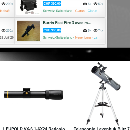
CHF 390,00
202x
5x
52x
schaft ·
Schweiz-Switzerland ·
Glarus ·
Glarus ·
August '26
02 August '26
Burris Fast Fire 3 avec m...
CHF 300,00
230x
5x
74x
29 Juli '26
Schweiz-Switzerland ·
Neuenburg ·
La
Chaux-de-Fonds ·
27 Juli '26
Binocolo Discovery Gator 10–
HAWKE Cannocchiale Fronti