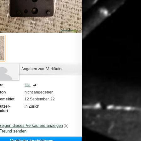
Angaben zum Verkäufer
me
Ilija
efon
nicht angegeben
emeldet
12 September '22
utzer-
in Zürich,
ndort
zeigen dieses Verkäufers anzeigen
(5)
Freund senden
Verkäufer kontaktieren