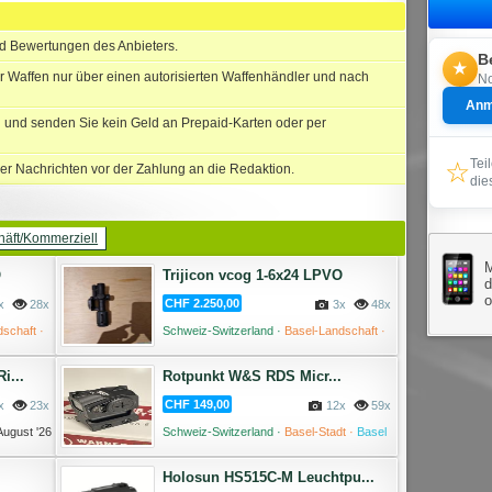
nd Bewertungen des Anbieters.
B
★
r Waffen nur über einen autorisierten Waffenhändler und nach
No
Anm
und senden Sie kein Geld an Prepaid-Karten oder per
☆
Tei
er Nachrichten vor der Zahlung an die Redaktion.
die
äft/Kommerziell
M
O
Trijicon vcog 1-6x24 LPVO
d
CHF 2.250,00
x
28x
3x
48x
schaft ·
Schweiz-Switzerland ·
Basel-Landschaft ·
August '26
04 August '26
i...
Rotpunkt W&S RDS Micr...
CHF 149,00
x
23x
12x
59x
August '26
Schweiz-Switzerland ·
Basel-Stadt ·
Basel
·
04 August '26
Holosun HS515C-M Leuchtpu...