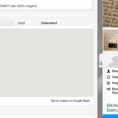
 TWINT oder IBAN möglich.
Stadt
Dübendorf
Na
Tel
Ang
Ben
Sta
Apri la mappa su Google Maps
Alle An
Einem 