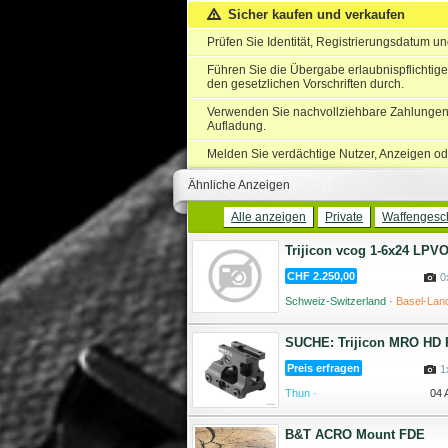
Sicher kaufen und verkaufen
Prüfen Sie Identität, Registrierungsdatum u
Führen Sie die Übergabe erlaubnispflichtige
den gesetzlichen Vorschriften durch.
Verwenden Sie nachvollziehbare Zahlungen 
Aufladung.
Melden Sie verdächtige Nutzer, Anzeigen od
Ähnliche Anzeigen
Alle anzeigen
Private
Waffengesch
Trijicon vcog 1-6x24 LPV
CHF 2.250,00
0
Schweiz-Switzerland ·
Basel-Land
04 
SUCHE: Trijicon MRO HD R
Preis erfragen
1
Thun ·
04 
B&T ACRO Mount FDE