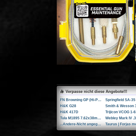
Verpasse nicht diese Angebote!!!
FN Browning GP (Hi-Power / GP35)
H&K G28
H&K 417D
Tula M1895 7.62x38mmR / 7.62x38mm Nagant
Webley Mark IV 
...Andere-Nicht angegeben W+F Raketenpistole 1917/1934 kal. 34mm ...Andere/Nicht angegeben