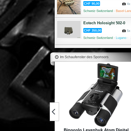
CHF 90,00
4x
Schweiz-Switzerland ·
Basel-Land
Liestal ·
03 
Eotech Holosight 502-0
CHF 350,00
5x
Schweiz-Switzerland ·
Lugano ·
Im Schaufenster des Sponsors
inocolo Levenhuk Atom 8x21
29,2 €
CRIMSON TRACE Cannocchiale