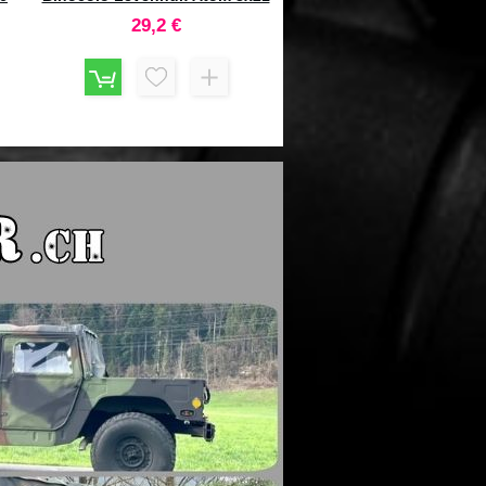
 25
Sidewinder 30 SF 6-24x
22,95 €
HMD Illuminated #172
604,5 €