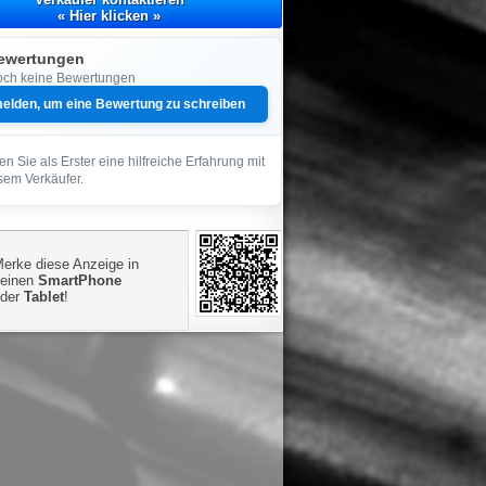
« Hier klicken »
ewertungen
ch keine Bewertungen
elden, um eine Bewertung zu schreiben
len Sie als Erster eine hilfreiche Erfahrung mit
sem Verkäufer.
erke diese Anzeige in
einen
SmartPhone
oder
Tablet
!