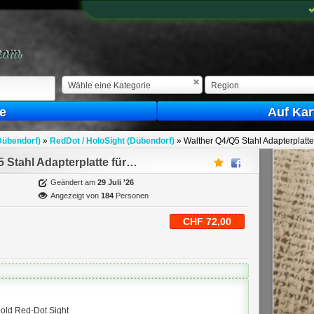
Wähle eine Kategorie
Region
e
Auf Kar
Dübendorf)
»
RedDot / HoloSight (Dübendorf)
»
Walther Q4/Q5 Stahl Adapterplatte
RedDot / HoloSight - Walther Q4/Q5 Stahl Adapterplatte für Leupold Red-Dot Sight
Geändert am
29 Juli '26
Angezeigt von
184
Personen
CHF 72,00
pold Red-Dot Sight