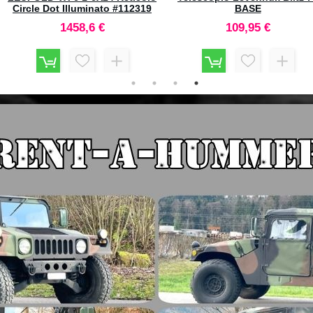
30x50
FFP 30 SF IR 5-25x56 Mil Pro
#18540
99,95 €
1065,2 €