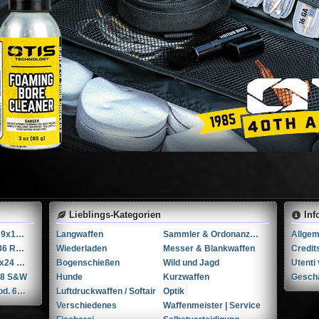
Lieblings-Kategorien
Inf
Springfield SA-35 9x19mm Parabellum/Luger/NATO
Langwaffen
Sammler & Ordonanzwaffen
Smith & Wesson 36 RB .38 Spl.
Wiederladen
Messer & Blankwaffen
Credit
Trijicon VCOG 1-6x24 LED-Zielfernrohr mit Absehen für .223 Remington / 77 gr.
Bogenschießen
Wild und Jagd
.38 S&W
Hunde
Kurzwaffen
Gesch
Taurus | Forjas mod. 66 6'' .357 Magnum / 9x31mmR /.353 Casull
Luftdruckwaffen / Softair
Optik
Verschiedenes
Waffenmeister | Service