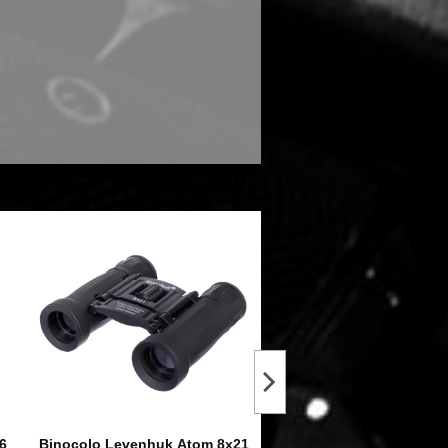
er
Binocolo Discovery Gator 8x21
HAWKE Cannocchial