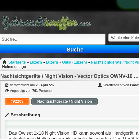
What
to
sell
What
to
buy
Wähle eine Kate
Stuff
Suche
Fill
Startseite
»
Luzern
»
Luzern
»
Optik (Luzern)
»
Nachtsichtgeräte / Night Vi
Helmmontage
Nachtsichtgeräte / Night Vision - Vector Optics OWNV-10 Monocular Nachtsichtgerät mit Möglichkeit zur Helmmontage
Veröffentlicht am
25 April '26
Veröffentlicht von
Padd
Angezeigt von
761
Personen
#92209
Nachtsichtgeräte / Night Vision
Beschreibung
Das Owlset 1x18 Night Vision HD kann sowohl als Handgerät, al
mitgelieferten Halterung am Helm befestigt werden. Das Gerät ha