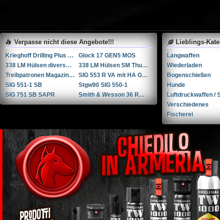
Verpasse nicht diese Angebote!!!
Lieblings-Kat
Krieghoff Drilling Plus 7x65R / 20-76 / 222Rem
Glock 17 GEN5 MOS
Langwaffen
338 LM Hülsen diverse Hersteller
338 LM Hülsen SM Thun / RUAG Thun
Wiederladen
Treibpatronen Magazin STGW 57
SIG 553 R VA mit HA Griffstück
Bogenschießen
SIG 551-1 SB
Stgw90 SIG 550-1
Hunde
SIG 751 SB SAPR
Smith & Wesson 36 RB .38 Spl.
Luftdruckwaffen / S
Verschiedenes
Fischerei