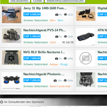
Alle anzeigen
Private
Waffengeschäft/Kommerziell
Jerry 31 Wp 1400-1600 Fom...
Digita
CHF 3.000,00
CHF 1.
8x
112x
Schweiz-Switzerland ·
Bern ·
Bern ·
03 August '26
Nachtsichtgerat PVS-14 Ph...
ATN Ni
CHF 1.450,00
CHF 1.
5x
114x
Schweiz-Switzerland ·
Genf ·
30 Juli '26
Schweiz
NVG RLV Brille Nocturne I...
Nachts
CHF 7.950,00
CHF 7.
9x
144x
Schweiz-Switzerland ·
Aargau ·
Brugg ·
Schweiz
15 Juli '26
München
Nachtsichtgerät Photonis ...
Nachts
CHF 7.200,00
CHF 2.
16x
154x
Schweiz-Switzerland ·
Basel-Landschaft ·
Schweiz
Münchenstein ·
08 Juli '26
Im Schaufenster des Sponsors