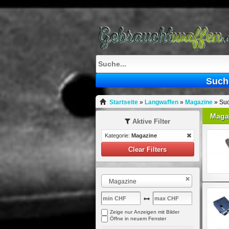
Such
Startseite
»
Langwaffen
»
Magazine
»
Suc
Maga
Aktive Filter
Kategorie:
Magazine
Clear Filters
Magazine
Zeige nur Anzeigen mit Bilder
Öffne in neuem Fenster