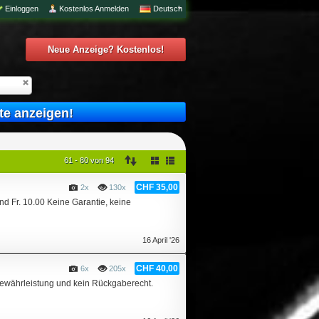
Einloggen
Kostenlos Anmelden
Deutsch
Neue Anzeige? Kostenlos!
te anzeigen!
61 - 80 von 94
CHF 35,00
2x
130x
nd Fr. 10.00 Keine Garantie, keine
16 April '26
CHF 40,00
6x
205x
 Gewährleistung und kein Rückgaberecht.