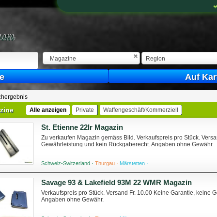
Magazine
Region
e
Auf Kar
hergebnis
zine
Alle anzeigen
Private
Waffengeschäft/Kommerziell
St. Etienne 22lr Magazin
Zu verkaufen Magazin gemäss Bild. Verkaufspreis pro Stück. Versa
Gewährleistung und kein Rückgaberecht. Angaben ohne Gewähr.
Schweiz-Switzerland ·
Thurgau ·
Märstetten ·
Savage 93 & Lakefield 93M 22 WMR Magazin
Verkaufspreis pro Stück. Versand Fr. 10.00 Keine Garantie, keine
Angaben ohne Gewähr.