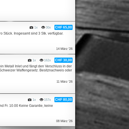
CHF 65,00
1x
30x
o Stück. Insgesamt sind 3 Stk. verfügbar.
14 März '26
CHF 30,00
1x
162x
 Metall Inlet und fängt den Verschluss in der
h Schweizer Waffengesetz. Besitznachweis oder
11 März '26
CHF 80,00
1x
157x
nd Fr. 10.00 Keine Garantie, keine
08 März '26