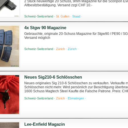
2 Stück neuwertige 20 Schuss, 9mm Magazine für die Scoripon Evo
Altbesitzbestätigung. Versand zzgl CHF 10.-
Schweiz-Switzerland ·
St. Gallen ·
Staad ·
4x Stgw 90 Magazine
Gebrauchte, originale 20-Schuss Magazine für Stgw90 / PE90 / S
Versand möglich
Schweiz-Switzerland ·
Zürich ·
Zürich ·
Neues Sig210-6 Schlösschen
Neues originales Sig 210-6 Schlösschen zu verkaufen. Verkaufte
Schlösschen nicht mehr. Wird persönlich zur Besichtigung überbrac
1600 Schuss Magtech Steel Kaufte die Falsche Patrone. Preis: CH
Barzahlung vor Ort
Schweiz-Switzerland ·
Zürich ·
Ebmatingen ·
Lee-Enfield Magazin