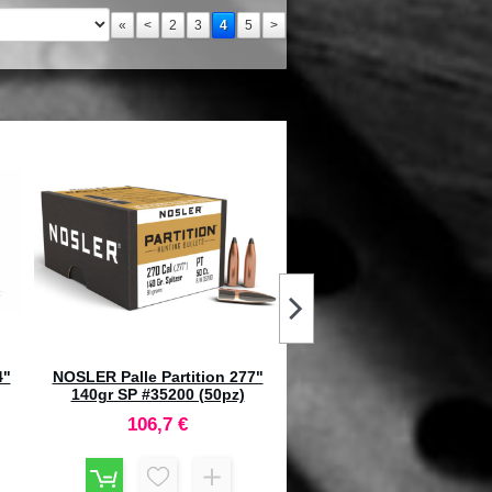
«
<
2
3
4
5
>
4"
NOSLER Palle Competition 308"
SIERRA Palle Pro-Hunter
190gr HPBT #59156 (250pz)
150gr SP #2400 (100p
211,7 €
90 €