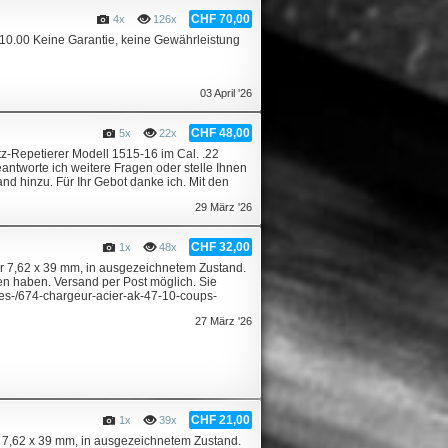
CHF 70,00
4x
126x
10.00 Keine Garantie, keine Gewährleistung
03 April '26
CHF 48,00
5x
22x
z-Repetierer Modell 1515-16 im Cal. .22
ntworte ich weitere Fragen oder stelle Ihnen
nd hinzu. Für Ihr Gebot danke ich. Mit den
29 März '26
CHF 32,00
1x
48x
r 7,62 x 39 mm, in ausgezeichnetem Zustand.
gen haben. Versand per Post möglich. Sie
tes-/674-chargeur-acier-ak-47-10-coups-
27 März '26
CHF 21,00
1x
39x
 7,62 x 39 mm, in ausgezeichnetem Zustand.