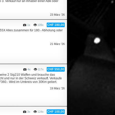
 3. Verkauf nur an Inhaber einer ABk oder
23 März '26
CHF 180,00
1x
109x
G55X Alles zusammen für 180.- Abholung oder
21 März '26
CHF 550,00
4x
117x
 meine 2 Sig210 Waffen und brauche das
ht und nur in der Schweiz verkauft. Verkaufe
F360.- Wird im Umkreis von 30Km geliert.
19 März '26
CHF 100,00
3x
124x