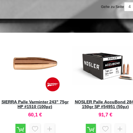
Gehe zu Seite
SIERRA Palle MatchKing 224"
SIERRA Palle MatchKing 28
52gr HPBT #1410C (500pz)
180gr HPBT #1980 (100pz)
242,4 €
91,7 €