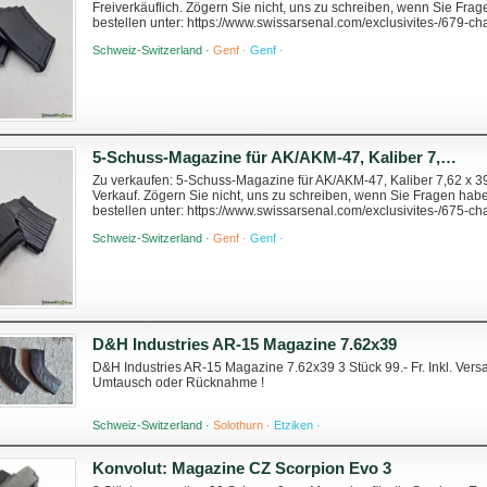
Freiverkäuflich. Zögern Sie nicht, uns zu schreiben, wenn Sie Fr
bestellen unter: https://www.swissarsenal.com/exclusivites-/679
occasion.html
Schweiz-Switzerland ·
Genf ·
Genf ·
5-Schuss-Magazine für AK/AKM-47, Kaliber 7,62 x 39 mm, in ausgezeichnetem Zustand.
Zu verkaufen: 5-Schuss-Magazine für AK/AKM-47, Kaliber 7,62 x 3
Verkauf. Zögern Sie nicht, uns zu schreiben, wenn Sie Fragen hab
bestellen unter: https://www.swissarsenal.com/exclusivites-/675-
occasion.html
Schweiz-Switzerland ·
Genf ·
Genf ·
D&H Industries AR-15 Magazine 7.62x39
D&H Industries AR-15 Magazine 7.62x39 3 Stück 99.- Fr. Inkl. Versa
Umtausch oder Rücknahme !
Schweiz-Switzerland ·
Solothurn ·
Etziken ·
Konvolut: Magazine CZ Scorpion Evo 3