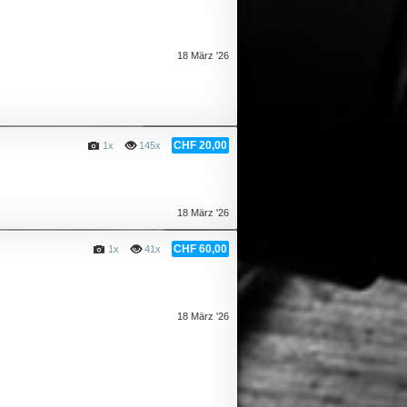
18 März '26
CHF 20,00
1x
145x
18 März '26
CHF 60,00
1x
41x
U
18 März '26