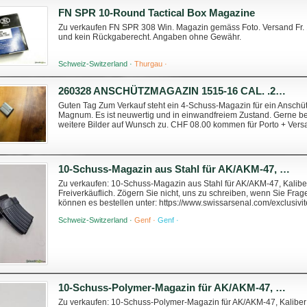
FN SPR 10-Round Tactical Box Magazine
Zu verkaufen FN SPR 308 Win. Magazin gemäss Foto. Versand Fr. 
und kein Rückgaberecht. Angaben ohne Gewähr.
Schweiz-Switzerland ·
Thurgau ·
260328 ANSCHÜTZMAGAZIN 1515-16 CAL. .22 MAG ALLES MUSS RAUS
Guten Tag Zum Verkauf steht ein 4-Schuss-Magazin für ein Anschüt
Magnum. Es ist neuwertig und in einwandfreiem Zustand. Gerne bea
weitere Bilder auf Wunsch zu. CHF 08.00 kommen für Porto + Versa
besten Grüssen -SAN GIAN-
10-Schuss-Magazin aus Stahl für AK/AKM-47, Kaliber 7,62 x 39 mm, in ausgezeichnetem Zustand.
Zu verkaufen: 10-Schuss-Magazin aus Stahl für AK/AKM-47, Kalibe
Freiverkäuflich. Zögern Sie nicht, uns zu schreiben, wenn Sie Fra
können es bestellen unter: https://www.swissarsenal.com/exclusivi
762x39mm-occasion.html
Schweiz-Switzerland ·
Genf ·
Genf ·
10-Schuss-Polymer-Magazin für AK/AKM-47, Kaliber 7,62 x 39 mm, in ausgezeichnetem Zustand.
Zu verkaufen: 10-Schuss-Polymer-Magazin für AK/AKM-47, Kaliber