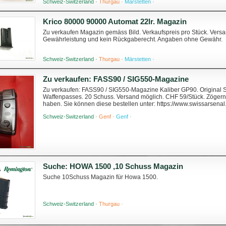
Schweiz-Switzerland ·
Thurgau ·
Märstetten ·
Krico 80000 90000 Automat 22lr. Magazin
Zu verkaufen Magazin gemäss Bild. Verkaufspreis pro Stück. Versa
Gewährleistung und kein Rückgaberecht. Angaben ohne Gewähr.
Schweiz-Switzerland ·
Thurgau ·
Märstetten ·
Zu verkaufen: FASS90 / SIG550-Magazine
Zu verkaufen: FASS90 / SIG550-Magazine Kaliber GP90. Original S
Waffenpasses. 20 Schuss. Versand möglich. CHF 59/Stück. Zögern 
haben. Sie können diese bestellen unter: https://www.swissarsen
20coups-occasion-.html
Schweiz-Switzerland ·
Genf ·
Genf ·
Suche: HOWA 1500 ,10 Schuss Magazin
Suche 10Schuss Magazin für Howa 1500.
Schweiz-Switzerland ·
Thurgau ·