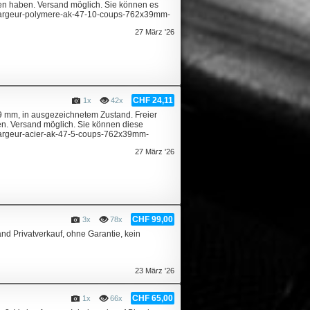
agen haben. Versand möglich. Sie können es
-chargeur-polymere-ak-47-10-coups-762x39mm-
27 März '26
CHF 24,11
1x
42x
9 mm, in ausgezeichnetem Zustand. Freier
en. Versand möglich. Sie können diese
chargeur-acier-ak-47-5-coups-762x39mm-
27 März '26
CHF 99,00
3x
78x
nd Privatverkauf, ohne Garantie, kein
23 März '26
CHF 65,00
1x
66x