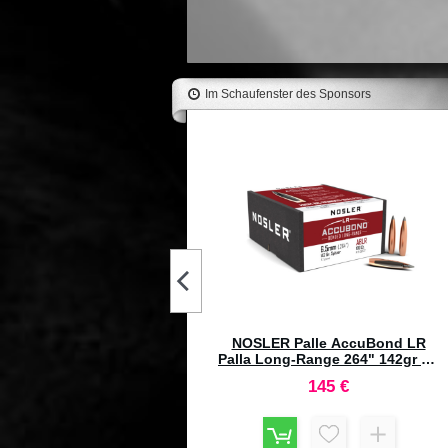
Im Schaufenster des Sponsors
NOSLER Palle AccuBond LR
Palla Long-Range 284" 150gr SP
#58734 (100pz)
148,3 €
NOSLER Palle Partition 277"
140gr SP #35200 (50pz)
106,7 €