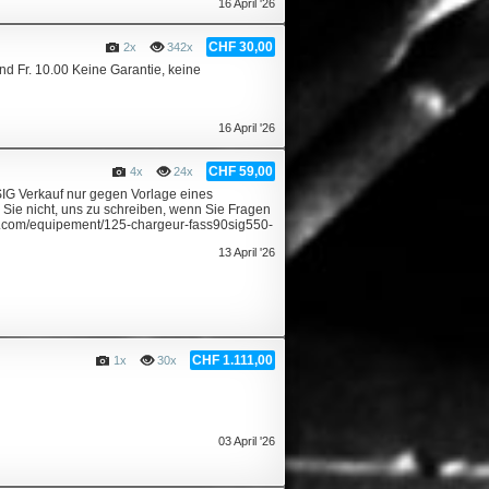
16 April '26
CHF 30,00
2x
342x
nd Fr. 10.00 Keine Garantie, keine
16 April '26
CHF 59,00
4x
24x
IG Verkauf nur gegen Vorlage eines
Sie nicht, uns zu schreiben, wenn Sie Fragen
al.com/equipement/125-chargeur-fass90sig550-
13 April '26
CHF 1.111,00
1x
30x
03 April '26