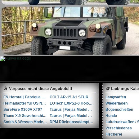
Verpasse nicht diese Angebote!!!
Lieblings-Kat
FN Herstal | Fabrique Nationale HiPower 9x19mm Parabellum/Luger/NATO
COLT AR-15 A1 STURMGEWEHR (Vollautomat)
Langwaffen
Helmadapter für US Navy HGU-68/P und JHMCS Nachtsichtgeräte
EOTech EXPS2-0 Holografisches Visier und 3x Vortex Vergrößerungsglas
Wiederladen
SureFure X300V XT07
Taurus | Forjas Model Raging Bull cal. 454Casull
Bogenschießen
Thune X.9 Gewehrschiessschuhe (42)
Taurus | Forjas Model 85S cal. .38spl
Hunde
Smith & Wesson Model M&P9 Shield cal. 9mmP
DPM Rückstossdämpfer Glock 19/19x/23/45 Gen. 4/5
Luftdruckwaffen / S
Verschiedenes
Fischerei