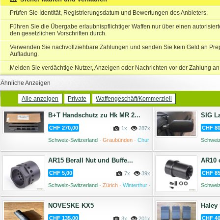
Prüfen Sie Identität, Registrierungsdatum und Bewertungen des Anbieters.
Führen Sie die Übergabe erlaubnispflichtiger Waffen nur über einen autorisie
den gesetzlichen Vorschriften durch.
Verwenden Sie nachvollziehbare Zahlungen und senden Sie kein Geld an Prep
Aufladung.
Melden Sie verdächtige Nutzer, Anzeigen oder Nachrichten vor der Zahlung an
Ähnliche Anzeigen
Alle anzeigen
Private
Waffengeschäft/Kommerziell
B+T Handschutz zu Hk MR 2...
SIG La
CHF 270,00
CHF 80
1x
287x
Schweiz-Switzerland ·
Graubünden ·
Chur
Schweiz
·
07 August '26
AR15 Berall Nut und Buffe...
AR10 c
CHF 5,00
CHF 85
7x
39x
Schweiz-Switzerland ·
Zürich ·
Winterthur ·
Schweiz
03 August '26
NOVESKE KX5
Haley 
CHF 135,00
CHF 40
3x
201x