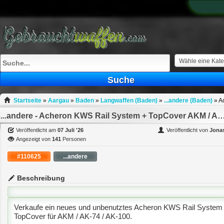
What
to
sell
What
to
buy
Wähle eine Kate
Stuff
Suche
Fill
Startseite
»
Aargau
»
Baden
»
Langwaffen (Baden)
»
...andere (Baden)
»
A
...andere - Acheron KWS Rail System + TopCover AKM / AK-74 /
Veröffentlicht am
07 Juli '26
Veröffentlicht von
Jona
Angezeigt von
141
Personen
#110625
...andere
Beschreibung
Verkaufe ein neues und unbenutztes Acheron KWS Rail Syste
TopCover für AKM / AK-74 / AK-100.