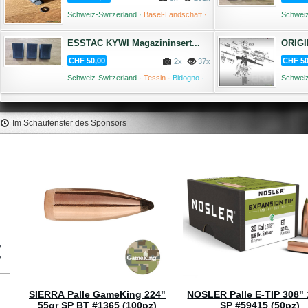
Schweiz-Switzerland ·
Basel-Landschaft ·
Schweiz
Liestal ·
03 August '26
ESSTAC KYWI Magazininsert...
ORIGI
CHF 50,00
CHF 50
2x
37x
Schweiz-Switzerland ·
Tessin ·
Bidogno ·
Schweiz
02 August '26
Im Schaufenster des Sponsors
SIERRA Palle BlitzKing 224" 
SP #1450 (100pz)
60,1 €
NOSLER Palle Ballistic Tip 277"
140gr SP Yellow Tip #27140