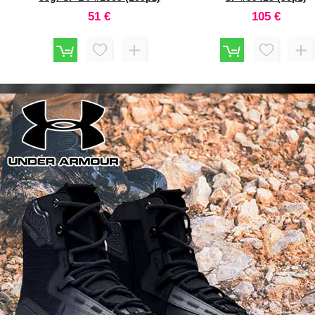
(50pz)
53,2 €