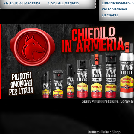
AR 15 USGI Magazine
Colt 1911 Magazin
Luftdruckwaffen / S
Verschiedenes
Fischerei
Spray Antiaggressione
,
Spray a
Ballistol Italia : Shop