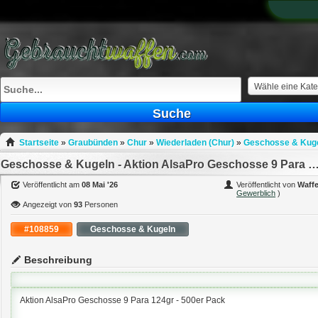
What
to
sell
What
to
buy
Wähle eine Kate
Stuff
Suche
Fill
Startseite
»
Graubünden
»
Chur
»
Wiederladen (Chur)
»
Geschosse & Kuge
Geschosse & Kugeln - Aktion AlsaPro Geschosse 9 Para 124gr - 5
Veröffentlicht am
08 Mai '26
Veröffentlicht von
Waff
Gewerblich
)
Angezeigt von
93
Personen
#108859
Geschosse & Kugeln
Beschreibung
Aktion AlsaPro Geschosse 9 Para 124gr - 500er Pack