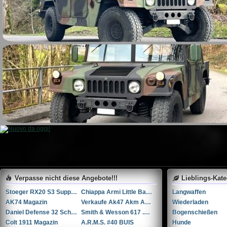
Verpasse nicht diese Angebote!!!
Lieblings-Kat
Stoeger RX20 S3 Suppressor ...Andere
Chiappa Armi Little Badger .22 war .22 WMR
Langwaffen
AK74 Magazin
Verkaufe Ak47 Akm Ak74 Teile
Wiederladen
Daniel Defense 32 Schuss Magazine
Smith & Wesson 617 .22LR 4"
Bogenschießen
Colt 1911 Magazin
A.R.M.S. #40 BUIS
Hunde