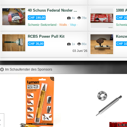
Ragaz ·
09 Juli '26
Thaynge
40 Schuss Federal Nosler ...
1000 A
CHF 190,00
CHF 20
4x
78x
Schweiz-Switzerland ·
Wallis ·
Visp ·
Schweiz
21 Juni '26
RCBS Power Pull Kit
Konzen
CHF 35,00
CHF 10
1x
86x
03 Juni '26
Im Schaufenster des Sponsors
HORNADY Modified Case .300
LEE Case Lenght Gauge &
Weatherby Magnum #A300W
Holder 45 GAP #
12,1 €
10,65 €