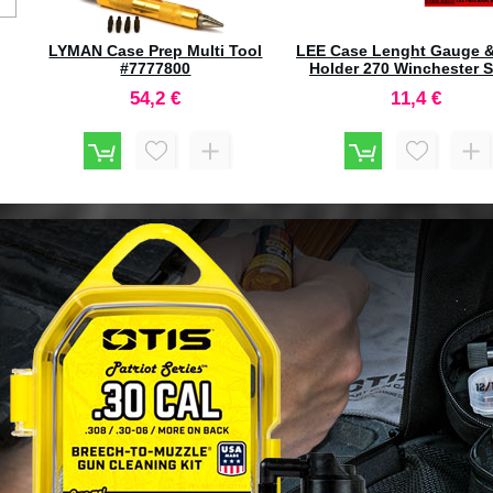
ll
um