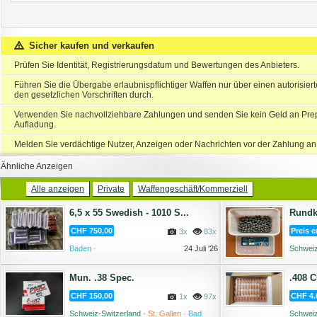
Sicher kaufen und verkaufen
Prüfen Sie Identität, Registrierungsdatum und Bewertungen des Anbieters.
Führen Sie die Übergabe erlaubnispflichtiger Waffen nur über einen autorisie
den gesetzlichen Vorschriften durch.
Verwenden Sie nachvollziehbare Zahlungen und senden Sie kein Geld an Prep
Aufladung.
Melden Sie verdächtige Nutzer, Anzeigen oder Nachrichten vor der Zahlung an
Ähnliche Anzeigen
Alle anzeigen
Private
Waffengeschäft/Kommerziell
6,5 x 55 Swedish - 1010 S...
Rundku
CHF 750,00
Preis e
3x
83x
Baden ·
24 Juli '26
Schweiz
Mun. .38 Spec.
.408 C
CHF 150,00
CHF 4.
1x
97x
Schweiz-Switzerland ·
St. Gallen ·
Bad
Schweiz