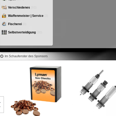
Verschiedenes
(93)
Waffenmeister | Service
(2)
Fischerei
(0)
Selbstverteidigung
(30)
Im Schaufenster des Sponsors
LEE Factory Crimp Die 6.5x
R *Custom #91266
64,70 €