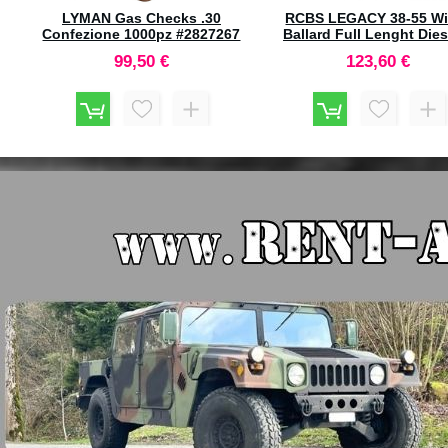
SPEER Palle TNT 284" 110gr HP
Moly #1615 (100pz)
63,00 €