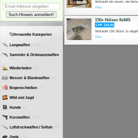
Visp ·
Such-Hinweis anmelden!!
150x Hülsen 8x68S
CHF 220,00
Verwandte Kategorien
Visp ·
Langwaffen
(1089)
Sammler & Ordonanzwaffen
(280)
Wiederladen
(79)
Messer & Blankwaffen
(40)
Bogenschießen
(2)
Wild und Jagd
(5)
Hunde
(0)
Kurzwaffen
(1170)
Luftdruckwaffen / Softair
(63)
Optik
(194)