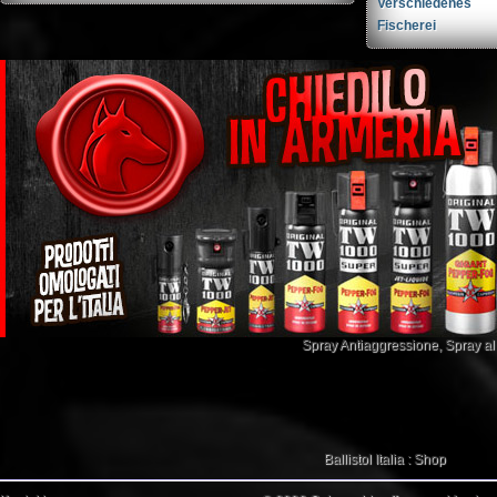
Verschiedenes
Fischerei
Spray Antiaggressione
,
Spray a
Ballistol Italia : Shop