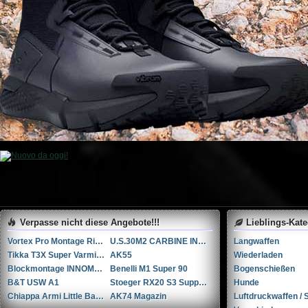
Verpasse nicht diese Angebote!!!
Lieblings-Kat
Vortex Pro Montage Ringen in 34mm
U.S.30M2 CARBINE INLAND MFG DIV. GENERAL MOTORS
Langwaffen
Tikka T3X Super Varmint .308 Winchester
AK55
Wiederladen
Blockmontage INNOMOUNT TACTICAL
Benelli M1 Super 90
Bogenschießen
B&T USW A1
Stoeger RX20 S3 Suppressor ...Andere
Hunde
Chiappa Armi Little Badger .22 war .22 WMR
AK74 Magazin
Luftdruckwaffen / S