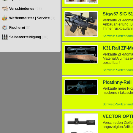
Verschiedenes
(93)
Stgw57 SIG 51
Waffenmeister | Service
(3)
Verkaufe ZF-Monta
Anbauanleitung. B
Fischerei
(0)
Immer rückbaufähig.
Schweiz-Switzerland
Selbstverteidigung
(30)
K31 Rail ZF-
Verkaufe ZF-Montag
Material Alu massi
bestellbar!
Schweiz-Switzerland
Picatinny-Rai
Verkaufe neue Pica
moderne / taktische
Schweiz-Switzerland
Verschieden Ziel
angezeigten Artik