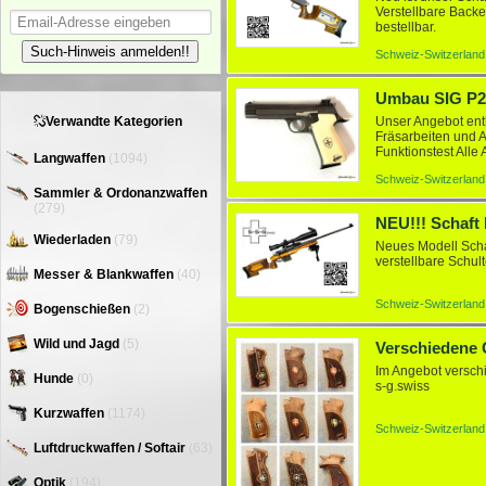
Verstellbare Backe
bestellbar.
Such-Hinweis anmelden!!
Schweiz-Switzerland
Unser Angebot enth
Verwandte Kategorien
Fräsarbeiten und 
Funktionstest All
Langwaffen
(1094)
das Komplettangeb
Schweiz-Switzerland
Sammler & Ordonanzwaffen
(279)
NEU!!! Schaft
Wiederladen
(79)
Neues Modell Scha
verstellbare Schul
Messer & Blankwaffen
(40)
Schweiz-Switzerland
Bogenschießen
(2)
Wild und Jagd
(5)
Im Angebot verschi
Hunde
(0)
s-g.swiss
Kurzwaffen
(1174)
Schweiz-Switzerland
Luftdruckwaffen / Softair
(63)
Optik
(194)