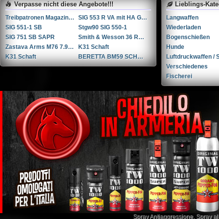
Verpasse nicht diese Angebote!!!
Lieblings-Kat
Treibpatronen Magazin STGW 57
SIG 553 R VA mit HA Griffstück
Langwaffen
SIG 551-1 SB
Stgw90 SIG 550-1
Wiederladen
SIG 751 SB SAPR
Smith & Wesson 36 RB .38 Spl.
Bogenschießen
Zastava Arms M76 7.92x57mm Mauser / 8mm Mauser / 8x57 JS
K31 Schaft
Hunde
K31 Schaft
BERETTA BM59 SCHNELLFEUER GEWEHR
Luftdruckwaffen / S
Verschiedenes
Fischerei
Spray Antiaggressione
,
Spray a