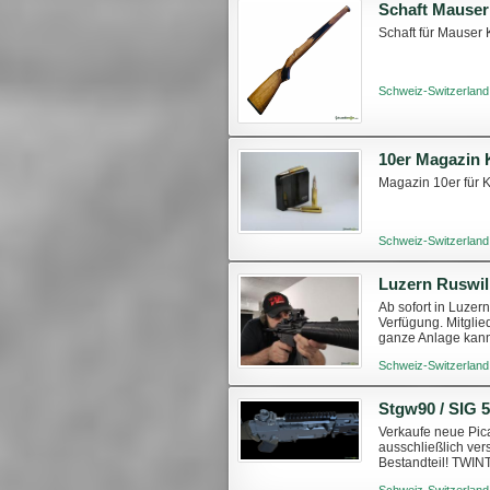
Schaft Mause
Schaft für Mauser
Schweiz-Switzerland
10er Magazin 
Magazin 10er für K
Schweiz-Switzerland
Luzern Ruswil 
Ab sofort in Luzer
Verfügung. Mitglie
ganze Anlage kann
Schiessanlage. Der
Schweiz-Switzerland
Stgw90 / SIG 
Verkaufe neue Pica
ausschließlich vers
Bestandteil! TWIN