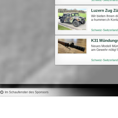
Schweiz-Switzerland
Wir bieten Ihnen d
a-hummer.ch Konta
Schweiz-Switzerland
K31 Mündungs
Neues Modell Münd
am Gewehr nötig! N
Schweiz-Switzerland
Im Schaufenster des Sponsors
LYMAN Universal Decapping Die
NOSLER Palle RDF 308" 
Rod Only #7990528
HP BT #53171 (500pz
Prezzo
Prezzo
10,00 €
379,95 €
403,40 €
speciale
predefinito