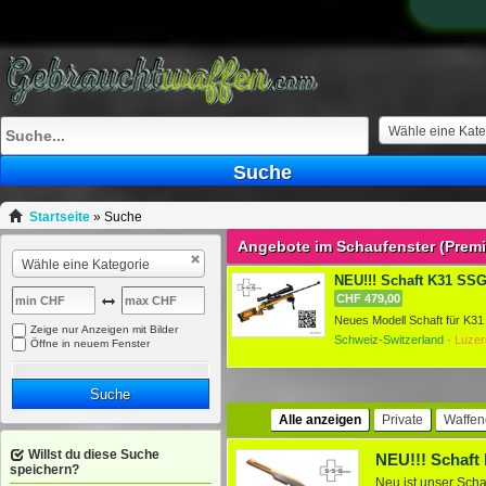
Wähle eine Kate
Suche
Startseite
»
Suche
Angebote im Schaufenster (Prem
Wähle eine Kategorie
NEU!!! Schaft K31 SSG 
CHF 479,00
Zeige nur Anzeigen mit Bilder
Schweiz-Switzerland ·
Luzer
Öffne in neuem Fenster
Suche
Alle anzeigen
Private
Waffen
Willst du diese Suche
speichern?
Neu ist unser Sch