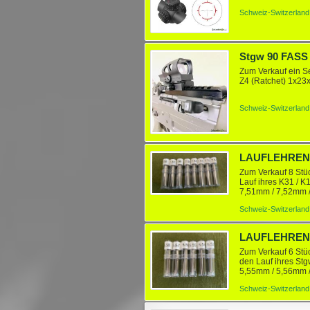
Schweiz-Switzerland
Zum Verkauf ein Se
Z4 (Ratchet) 1x23x
Schweiz-Switzerland
Zum Verkauf 8 Stü
Lauf ihres K31 / K
7,51mm / 7,52mm /
Gewinde und könne
Schweiz-Switzerland
Zum Verkauf 6 Stü
den Lauf ihres Stg
5,55mm / 5,56mm 
herkömmlichen Putz
Schweiz-Switzerland