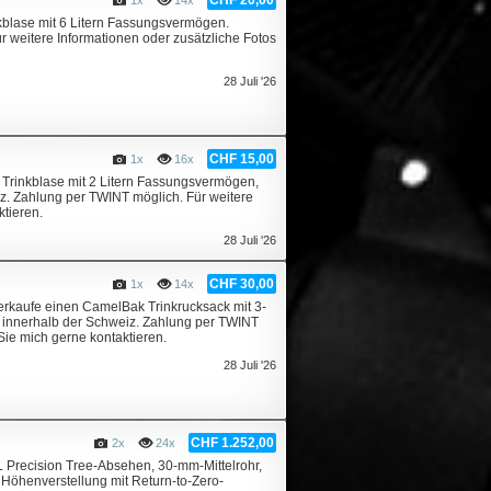
kblase mit 6 Litern Fassungsvermögen.
r weitere Informationen oder zusätzliche Fotos
28 Juli '26
CHF 15,00
1x
16x
 Trinkblase mit 2 Litern Fassungsvermögen,
z. Zahlung per TWINT möglich. Für weitere
ktieren.
28 Juli '26
CHF 30,00
1x
14x
erkaufe einen CamelBak Trinkrucksack mit 3-
ur innerhalb der Schweiz. Zahlung per TWINT
Sie mich gerne kontaktieren.
28 Juli '26
CHF 1.252,00
2x
24x
L Precision Tree-Absehen, 30-mm-Mittelrohr,
 Höhenverstellung mit Return-to-Zero-