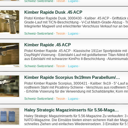
Schweiz-Switzerland ·
Tessin ·
Lugano ·
Kimber Rapide Dusk .45 ACP
Pistol Kimber Rapide Dusk, 3000430 - Kaliber .45 ACP - Griffstück 
Grade-Lauf mit TiCN-Beschichtung - V-Cut Match-Grade-Abzug - Tr
Integrierter Magwell und erleichterter Verschluss Verkauf nur an
gesetzlichen Vorschriften. Für Informati...
Schweiz-Switzerland ·
Tessin ·
Lugano ·
Kimber Rapide .45 ACP
Pistol Kimber Rapide .45 ACP - Klassische 1911er Sportpistole mit 
Day/Night Visierung - Edelstahl-Lauf mit goldfarbener Titan-Nitrid-
aus Edelstahl mit schwarzer KimPro II-Beschichtung - Aluminiumab
Einreihiges Magazin mit...
Schweiz-Switzerland ·
Tessin ·
Lugano ·
Kimber Rapide Scorpius 9x19mm Parabellum/Luger/NATO
Pistol Kimber Rapide Scorpius, 3000421 - Kaliber: 9x19 - 5”-Lauf 
rostfreiem Stahl mit Picatinny-Schiene - Verschluss aus rostfreiem 
- Erhöhte Visierung für die Verwendung mit Schalldämpfer, Korn mit 
Beavertail - G10...
Schweiz-Switzerland ·
Tessin ·
Lugano ·
Haley Strategic Magazininserts für 5.56-Magazine
Haley Strategic Magazininserts für 5.56-Magazine Zu verkaufen: 3 o
NATO-Magazine. Die Einsätze bieten einen sicheren Halt der Maga
schnelles Ziehen und einfaches Wiedereinsetzen. 3 Einsätze für 5