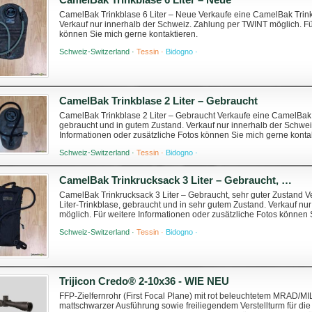
CamelBak Trinkblase 6 Liter – Neue Verkaufe eine CamelBak Trin
Verkauf nur innerhalb der Schweiz. Zahlung per TWINT möglich. Fü
können Sie mich gerne kontaktieren.
Schweiz-Switzerland ·
Tessin ·
Bidogno ·
CamelBak Trinkblase 2 Liter – Gebraucht
CamelBak Trinkblase 2 Liter – Gebraucht Verkaufe eine CamelBak
gebraucht und in gutem Zustand. Verkauf nur innerhalb der Schwei
Informationen oder zusätzliche Fotos können Sie mich gerne konta
Schweiz-Switzerland ·
Tessin ·
Bidogno ·
CamelBak Trinkrucksack 3 Liter – Gebraucht, sehr guter Zustand
CamelBak Trinkrucksack 3 Liter – Gebraucht, sehr guter Zustand V
Liter-Trinkblase, gebraucht und in sehr gutem Zustand. Verkauf n
möglich. Für weitere Informationen oder zusätzliche Fotos können 
Schweiz-Switzerland ·
Tessin ·
Bidogno ·
Trijicon Credo® 2-10x36 - WIE NEU
FFP-Zielfernrohr (First Focal Plane) mit rot beleuchtetem MRAD/MI
mattschwarzer Ausführung sowie freiliegendem Verstellturm für die