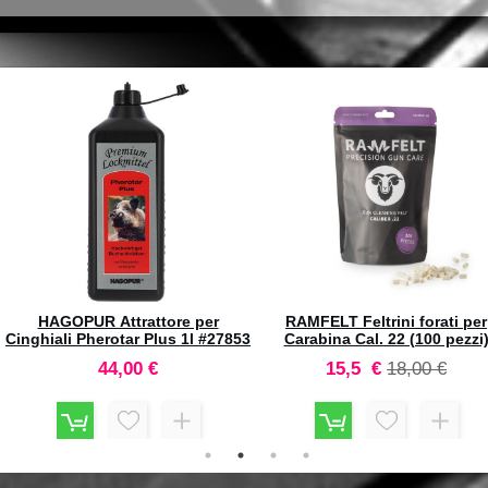
MTM Portacolpi H-50-RL Large
HORNADY Palle Lead Balls 5
Rifle Blu Trasparente
(54 cal) Avancarica #6095 (100
18,90 €
36,20 €