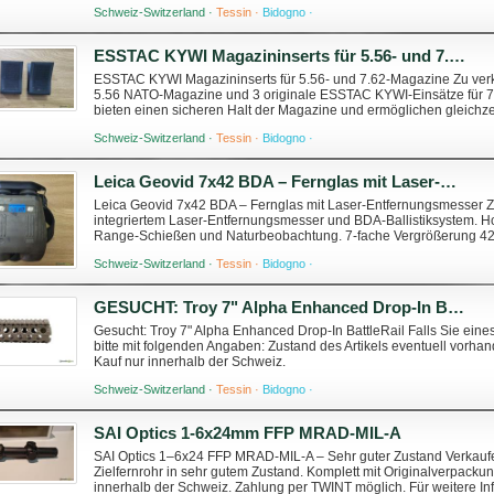
Preis: CHF 40.– Verkauf nur in...
Schweiz-Switzerland ·
Tessin ·
Bidogno ·
ESSTAC KYWI Magazininserts für 5.56- und 7.62-Magazine
ESSTAC KYWI Magazininserts für 5.56- und 7.62-Magazine Zu verk
5.56 NATO-Magazine und 3 originale ESSTAC KYWI-Einsätze für 
bieten einen sicheren Halt der Magazine und ermöglichen gleichze
Wiedereinsetzen. 3 Einsätze für 5.56-Magaz...
Schweiz-Switzerland ·
Tessin ·
Bidogno ·
Leica Geovid 7x42 BDA – Fernglas mit Laser-Entfernungsmesser
Leica Geovid 7x42 BDA – Fernglas mit Laser-Entfernungsmesser Z
integriertem Laser-Entfernungsmesser und BDA-Ballistiksystem. Ho
Range-Schießen und Naturbeobachtung. 7-fache Vergrößerung 42-m
Entfernungsmesser BDA-Ballistiksystem Verkauf nu...
Schweiz-Switzerland ·
Tessin ·
Bidogno ·
GESUCHT: Troy 7" Alpha Enhanced Drop-In BattleRail
Gesucht: Troy 7" Alpha Enhanced Drop-In BattleRail Falls Sie eine
bitte mit folgenden Angaben: Zustand des Artikels eventuell vorha
Kauf nur innerhalb der Schweiz.
Schweiz-Switzerland ·
Tessin ·
Bidogno ·
SAI Optics 1-6x24mm FFP MRAD-MIL-A
SAI Optics 1–6x24 FFP MRAD-MIL-A – Sehr guter Zustand Verkau
Zielfernrohr in sehr gutem Zustand. Komplett mit Originalverpack
innerhalb der Schweiz. Zahlung per TWINT möglich. Für weitere In