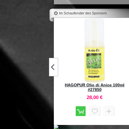
Im Schaufenster des Sponsors
RCBS Pro Chucker 7-Station
Shell Plate n°10 #88954
104,70 €
LEE Factory Crimp Die 30R
Blaser *Custom #91237
59,90 €