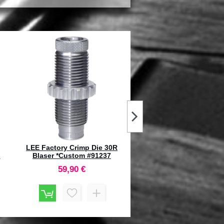
20"
RCBS Trim Mate Case Prep
HORNADY 6.5mm Carcano
pz)
Center Carbide Deburring Tool
Lenght Sizer Die #046
#90384
121,90 €
87,60 €