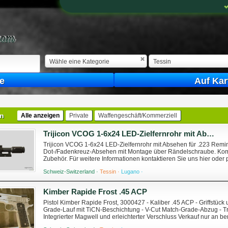
Wähle eine Kategorie
Tessin
e
Auf Kar
in
Alle anzeigen
Private
Waffengeschäft/Kommerziell
Trijicon VCOG 1-6x24 LED-Zielfernrohr mit Absehen für .223 Remington / 77 gr.
Trijicon VCOG 1-6x24 LED-Zielfernrohr mit Absehen für .223 Remi
Dot-/Fadenkreuz-Absehen mit Montage über Rändelschraube. Komp
Zubehör. Für weitere Informationen kontaktieren Sie uns hier od
Schweiz-Switzerland ·
Tessin ·
Lugano ·
Kimber Rapide Frost .45 ACP
Pistol Kimber Rapide Frost, 3000427 - Kaliber .45 ACP - Griffstück
Grade-Lauf mit TiCN-Beschichtung - V-Cut Match-Grade-Abzug - Tr
Integrierter Magwell und erleichterter Verschluss Verkauf nur an
gesetzlichen Vorschriften. Für Informat...