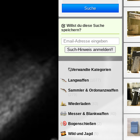
Suche
Willst du diese Suche
speichern?
Such-Hinweis anmelden!!
Verwandte Kategorien
Langwaffen
(1077)
Sammler & Ordonanzwaffen
(279)
Wiederladen
(83)
Messer & Blankwaffen
(40)
Bogenschießen
(2)
Wild und Jagd
(5)