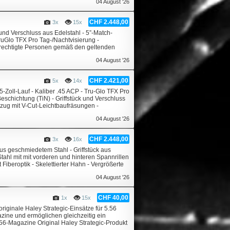
04 August '26
CHF 2.448,00
3x
15x
und Verschluss aus Edelstahl - 5”-Match-
uGlo TFX Pro Tag-/Nachtvisierung -
 berechtigte Personen gemäß den geltenden
04 August '26
CHF 2.421,00
5x
14x
5-Zoll-Lauf - Kaliber .45 ACP - Tru-Glo TFX Pro
Beschichtung (TiN) - Griffstück und Verschluss
zug mit V-Cut-Leichtbaufräsungen -
04 August '26
CHF 2.448,00
3x
16x
aus geschmiedetem Stahl - Griffstück aus
Stahl mit mit vorderen und hinteren Spannrillen
Fiberoptik - Skelettierter Hahn - Vergrößerte
04 August '26
CHF 40,00
1x
15x
riginale Haley Strategic-Einsätze für 5.56
zine und ermöglichen gleichzeitig ein
.56-Magazine Original Haley Strategic-Produkt