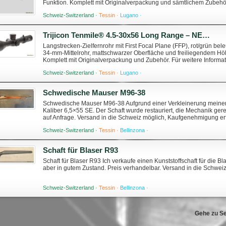
Funktion. Komplett mit Originalverpackung und sämtlichem Zubehör
uns per E-Mail unter: mowe@mow...
Schweiz-Switzerland ·
Tessin ·
Lugano ·
Trijicon Tenmile® 4.5-30x56 Long Range – NEU, NUR EINMAIL MONTIERT
Langstrecken-Zielfernrohr mit First Focal Plane (FFP), rot/grün 
34-mm-Mittelrohr, mattschwarzer Oberfläche und freiliegendem Höh
Komplett mit Originalverpackung und Zubehör. Für weitere Informat
mowe@mowe.ch
Schweiz-Switzerland ·
Tessin ·
Lugano ·
Schwedische Mauser M96-38
Schwedische Mauser M96-38 Aufgrund einer Verkleinerung meine
Kaliber 6,5×55 SE. Der Schaft wurde restauriert, die Mechanik gerein
auf Anfrage. Versand in die Schweiz möglich, Kaufgenehmigung erf
Schweiz-Switzerland ·
Tessin ·
Bellinzona ·
Schaft für Blaser R93
Schaft für Blaser R93 Ich verkaufe einen Kunststoffschaft für die B
aber in gutem Zustand. Preis verhandelbar. Versand in die Schweiz
Schweiz-Switzerland ·
Tessin ·
Bellinzona ·
Gehe zu Se