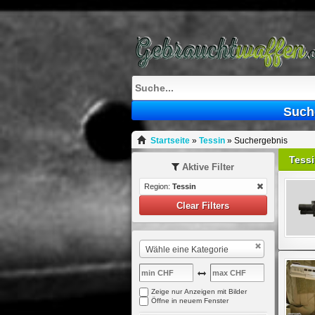
Such
Startseite
»
Tessin
»
Suchergebnis
Tess
Aktive Filter
Region:
Tessin
Clear Filters
Wähle eine Kategorie
Zeige nur Anzeigen mit Bilder
Öffne in neuem Fenster