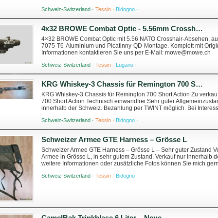
mich gerne kontaktieren.
Schweiz-Switzerland ·
Tessin ·
Bidogno ·
4x32 BROWE Combat Optic - 5.56mm Crosshair - NEU
4×32 BROWE Combat Optic mit 5.56 NATO Crosshair-Absehen, au
7075-T6-Aluminium und Picatinny-QD-Montage. Komplett mit Origi
Informationen kontaktieren Sie uns per E-Mail: mowe@mowe.ch
Schweiz-Switzerland ·
Tessin ·
Lugano ·
KRG Whiskey-3 Chassis für Remington 700 Short Action
KRG Whiskey-3 Chassis für Remington 700 Short Action Zu verka
700 Short Action Technisch einwandfrei Sehr guter Allgemeinzustan
innerhalb der Schweiz. Bezahlung per TWINT möglich. Bei Interess
zusätzliche Fotos.
Schweiz-Switzerland ·
Tessin ·
Bidogno ·
Schweizer Armee GTE Harness – Grösse L
Schweizer Armee GTE Harness – Grösse L – Sehr guter Zustand V
Armee in Grösse L, in sehr gutem Zustand. Verkauf nur innerhalb 
weitere Informationen oder zusätzliche Fotos können Sie mich gern
Schweiz-Switzerland ·
Tessin ·
Bidogno ·
CamelBak Trinkblase 6 Liter – Neue