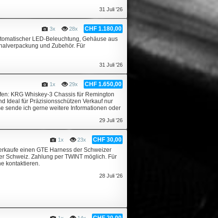
31 Juli '26
CHF 1.180,00
3x
28x
tomatischer LED-Beleuchtung, Gehäuse aus
nalverpackung und Zubehör. Für
31 Juli '26
CHF 1.650,00
1x
29x
ufen: KRG Whiskey-3 Chassis für Remington
d Ideal für Präzisionsschützen Verkauf nur
e sende ich gerne weitere Informationen oder
29 Juli '26
CHF 30,00
1x
23x
erkaufe einen GTE Harness der Schweizer
der Schweiz. Zahlung per TWINT möglich. Für
e kontaktieren.
28 Juli '26
CHF 20,00
1x
14x