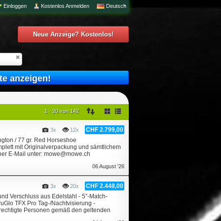
Einloggen
Kostenlos Anmelden
Deutsch
Neue Anzeige? Kostenlos!
te anzeigen!
1 - 20 von 142
CHF 2.799,00
3x
12x
ngton / 77 gr. Red Horseshoe
lett mit Originalverpackung und sämtlichem
er per E-Mail unter: mowe@mowe.ch
06 August '26
CHF 2.448,00
3x
20x
 und Verschluss aus Edelstahl - 5”-Match-
uGlo TFX Pro Tag-/Nachtvisierung -
 berechtigte Personen gemäß den geltenden