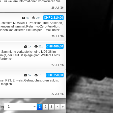
. Für weitere Informationen kontaktieren Sie
28 Juli '26
CHF 2.310,00
4x
29x
beleuchtetem MRAD/MIL Precision Tree-Absehen,
enverstellturm mit Return-to-Zero-Funktion.
ionen kontaktieren Sie uns per E-Mail unter:
28 Juli '26
CHF 400,00
1x
28x
r Sammlung verkaufe ich eine M96-38 im
igt, der Lauf ist spiegelglatt. Weitere Fotos
orderlich.
27 Juli '26
CHF 350,00
5x
18x
laser R93. Er weist Gebrauchsspuren auf, ist
 möglich.
27 Juli '26
ite
1
2
3
>
»