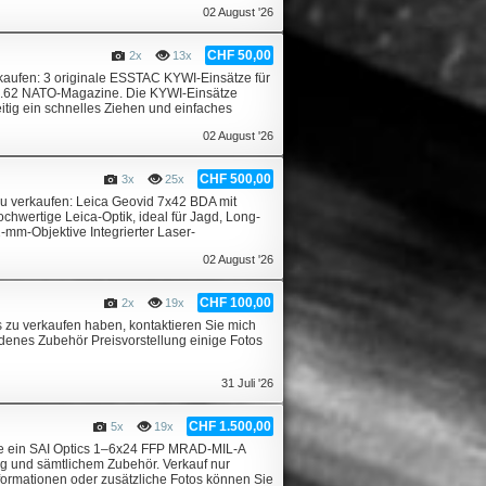
02 August '26
CHF 50,00
2x
13x
aufen: 3 originale ESSTAC KYWI-Einsätze für
7.62 NATO-Magazine. Die KYWI-Einsätze
itig ein schnelles Ziehen und einfaches
02 August '26
CHF 500,00
3x
25x
u verkaufen: Leica Geovid 7x42 BDA mit
chwertige Leica-Optik, ideal für Jagd, Long-
m-Objektive Integrierter Laser-
02 August '26
CHF 100,00
2x
19x
s zu verkaufen haben, kontaktieren Sie mich
ndenes Zubehör Preisvorstellung einige Fotos
31 Juli '26
CHF 1.500,00
5x
19x
fe ein SAI Optics 1–6x24 FFP MRAD-MIL-A
ung und sämtlichem Zubehör. Verkauf nur
formationen oder zusätzliche Fotos können Sie