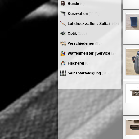
Hunde
(0)
Kurzwaffen
(1171)
Luftdruckwaffen / Softair
(63)
Optik
(195)
Verschiedenes
(93)
Waffenmeister | Service
(2)
Fischerei
(0)
Selbstverteidigung
(30)