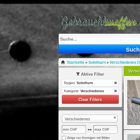
Such
Startseite
»
Solothurn
»
Verschiedenes (S
Vers
Aktive Filter
Region:
Solothurn
Kategorie:
Verschiedenes
Clear Filters
Verschiedenes
Zeige nur Anzeigen mit Bilder