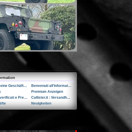
ormation
Allgemeine Geschäftsbedingungen (AGB)s
Benvenuti all'Informativa sulla Privacy
s
Premium Anzeigen
Utenti verificati e Premium
Callister.it : Versandhandel seit 2002
äfte
Neuigkeiten