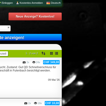
Einloggen
Kostenlos Anmelden
Deutsch
Neue Anzeige? Kostenlos!
te anzeigen!
1 - 2 von 2
ziell
CHF 349,00
2x
24x
cht. Zustand: Gut QD Schnellverschluss für
häft in Fulenbach besichtigt werden.
09 Mai '26
CHF 10,00
2x
18x