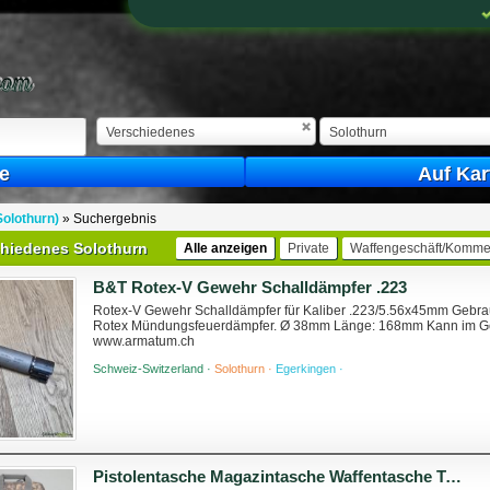
Verschiedenes
Solothurn
e
Auf Kar
olothurn)
»
Suchergebnis
chiedenes Solothurn
Alle anzeigen
Private
Waffengeschäft/Kommer
B&T Rotex-V Gewehr Schalldämpfer .223
Rotex-V Gewehr Schalldämpfer für Kaliber .223/5.56x45mm Gebrau
Rotex Mündungsfeuerdämpfer. Ø 38mm Länge: 168mm Kann im Gesc
www.armatum.ch
Schweiz-Switzerland ·
Solothurn ·
Egerkingen ·
Pistolentasche Magazintasche Waffentasche Tasche