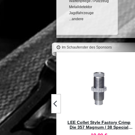
Waffenpflege / Putzzeug
Metalldetektor
Jagdfahrzeuge
...andere
Im Schaufenster des Sponsors
RCBS Bullet Puller Collet 1-
1/2"-12 Diametro 0.51 #9448
116,80 €
OX Palle Classic Hunter .270
(.277) 145gr (50pz)