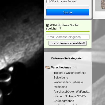
Öffne in neuem Fenster
Suche
Willst du diese Suche
speichern?
Such-Hinweis anmelden!!
Verwandte Kategorien
Verschiedenes
(96)
Tresore / Waffenschränke
Bekleidung
Waffenkoffer / Futterale
Zweibeine
Anschussböcke | Waffenstütze
Bücher / Software / DVD's
Chronographen