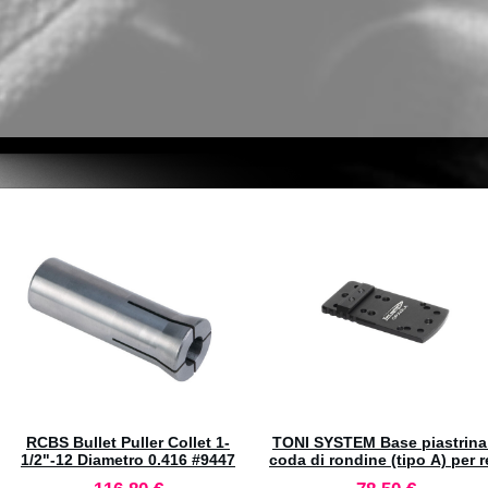
LEE Factory Crimp Die .38-40
RCBS Shell Holder n°49 #092
Winchester #90852
17,60 €
19,90 €