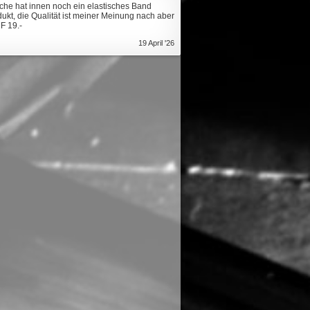
sche hat innen noch ein elastisches Band
kt, die Qualität ist meiner Meinung nach aber
F 19.-
19 April '26