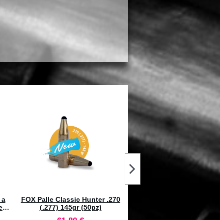
49
LYMAN Gas Checks .22
RCBS Auto Primer Feed Tube-
Confezione 1000pz #2827261
100 Large #9581
98,20 €
27,00 €