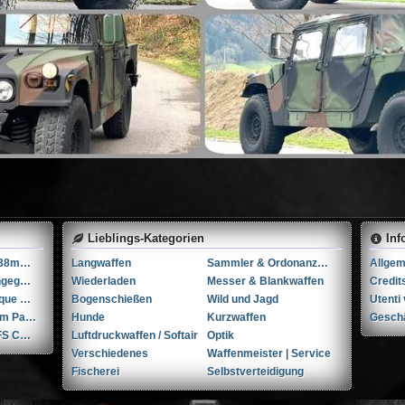
Lieblings-Kategorien
Inf
Tula M1895 7.62x38mmR / 7.62x38mm Nagant
Langwaffen
Sammler & Ordonanzwaffen
...Andere-Nicht angegeben W+F Raketenpistole 1917/1934 kal. 34mm ...Andere/Nicht angegeben
Wiederladen
Messer & Blankwaffen
Credit
FN Herstal | Fabrique Nationale 1910 + holster & 3 mags. .32 ACP / 7.65x17mm Browning SR
Bogenschießen
Wild und Jagd
Glock P80 9x19mm Parabellum/Luger/NATO
Hunde
Kurzwaffen
Gesch
Glock Gen. 6 OR/FS Combo COA DC8 9x19mm Parabellum/Luger/NATO
Luftdruckwaffen / Softair
Optik
Verschiedenes
Waffenmeister | Service
Fischerei
Selbstverteidigung