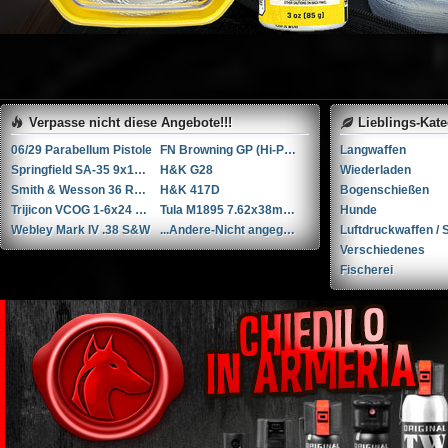
Verpasse nicht diese Angebote!!!
Lieblings-Kat
06/29 Parabellum Pistole
FN Browning GP (Hi-Power / GP35)
Langwaffen
Springfield SA-35 9x19mm Parabellum/Luger/NATO
H&K G28
Wiederladen
Smith & Wesson 36 RB .38 Spl.
H&K 417D
Bogenschießen
Trijicon VCOG 1-6x24 LED-Zielfernrohr mit Absehen für .223 Remington / 77 gr.
Tula M1895 7.62x38mmR / 7.62x38mm Nagant
Hunde
Webley Mark IV .38 S&W
...Andere-Nicht angegeben W+F Raketenpistole 1917/1934 kal. 34mm ...Andere/Nicht angegeben
Luftdruckwaffen / S
Verschiedenes
Fischerei