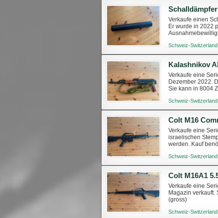
Schalldämpfer
Verkaufe einen Sch
Er wurde in 2022 
Ausnahmebewillig
Schweiz-Switzerland
Kalashnikov 
Verkaufe eine Ser
Dezember 2022. Die
Sie kann in 8004 Z
Schweiz-Switzerland
Colt M16 Co
Verkaufe eine Ser
israelischen Stemp
werden. Kauf benö
Schweiz-Switzerland
Colt M16A1 5
Verkaufe eine Ser
Magazin verkauft. 
(gross)
Schweiz-Switzerland