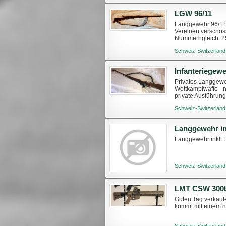
LGW 96/11
Langgewehr 96/11 
Vereinen verschoss
Nummerngleich: 251
gut im Schuss Nur 
Schweiz-Switzerland
Infanteriegew
Privates Langgeweh
Wettkampfwaffe - 
private Ausführun
Gewehrriemenbefes
Schweiz-Switzerland
Langgewehr in
Langgewehr inkl. 
Schweiz-Switzerland
LMT CSW 300
Guten Tag verkaufe
kommt mit einem ne
Schweiz-Switzerland