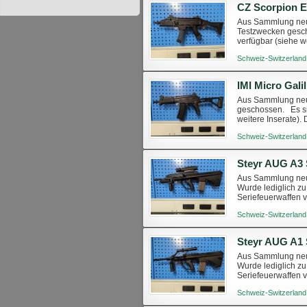
CZ Scorpion E
Aus Sammlung neuw
Testzwecken gesch
verfügbar (siehe w
Ausnahmebewillig
Schweiz-Switzerland
IMI Micro Gali
Aus Sammlung neuwe
geschossen. Es si
weitere Inserate).
Besichtigung mögl
Schweiz-Switzerland
Steyr AUG A3 
Aus Sammlung neuwe
Wurde lediglich z
Seriefeuerwaffen v
Ausnahmebewilligu
Schweiz-Switzerland
Steyr AUG A1 
Aus Sammlung neuwe
Wurde lediglich z
Seriefeuerwaffen v
Ausnahmebewilligu
Schweiz-Switzerland