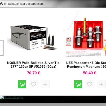
Im Schaufenster des Sponsors
LYMAN Mark 7 Powder Check
HORNADY Hornady Adatt
Alarm #101-1287
per Imbuto Cal. 17
134,30 €
17,50 €
"