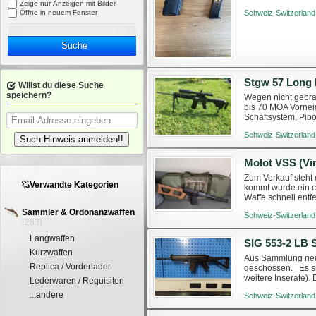
Zeige nur Anzeigen mit Bilder
Verkauf nur nach
Öffne in neuem Fenster
Schweiz-Switzerland
Suche
Stgw 57 Long
Willst du diese Suche
speichern?
Wegen nicht gebra
bis 70 MOA Vornei
Schaftsystem, Pibo
Weitere Bilder könn
Schweiz-Switzerland
Such-Hinweis anmelden!!
Molot VSS (Vin
Zum Verkauf steht 
Verwandte Kategorien
kommt wurde ein cu
Waffe schnell entf
Stand nehmen. Die 
Sammler & Ordonanzwaffen
Schweiz-Switzerland
(283)
Langwaffen
SIG 553-2 LB S
Kurzwaffen
Aus Sammlung neuw
Replica / Vorderlader
geschossen. Es si
weitere Inserate).
Lederwaren / Requisiten
Besichtigung mögl
...andere
Schweiz-Switzerland