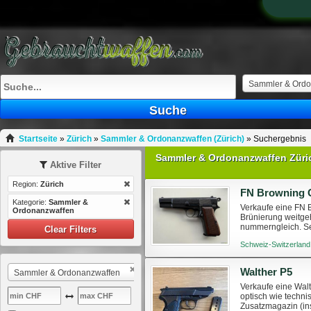
Sammler & Ordo
Suche
Startseite
»
Zürich
»
Sammler & Ordonanzwaffen (Zürich)
»
Suchergebnis
Sammler & Ordonanzwaffen Züri
Aktive Filter
Region:
Zürich
FN Browning G
Kategorie:
Sammler &
Verkaufe eine FN B
Ordonanzwaffen
Brünierung weitge
nummerngleich. Se
Clear Filters
nach CH WG
Schweiz-Switzerland
Walther P5
Sammler & Ordonanzwaffen
Verkaufe eine Walt
optisch wie techn
Zusatzmagazin (in