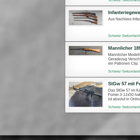
Aus Nachlass Infa
Schweiz-Switzerland
Mannlicher 18
Mannlicher Modell
Geradezug Verschlu
ein Patronen Clip.
Schweiz-Switzerland
StGw 57 mit F
Das StGw 57 im Ka
Fomei 3-12x50 hat
ist absolut in Ord
Recht mit gültiger
Schweiz-Switzerland