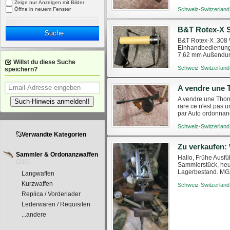
Zeige nur Anzeigen mit Bilder
Öffne in neuem Fenster
Schweiz-Switzerland
Suche
B&T Rotex-X .308 
Einhandbedienung 
7,62 mm Außendur
Willst du diese Suche
25 dB Sonderedit
Schweiz-Switzerland
speichern?
A vendre une 
A vendre une Thom
Such-Hinweis anmelden!!
rare ce n'est pas u
par Auto ordonnanc
encore moins expor
Schweiz-Switzerland
Verwandte Kategorien
Sammler & Ordonanzwaffen
Hallo, Frühe Ausf
(283)
Sammlerstück, heu
Lagerbestand. MGZ 
Langwaffen
Bestandteil des Ver
Kurzwaffen
Schweiz-Switzerland
Replica / Vorderlader
Lederwaren / Requisiten
...andere