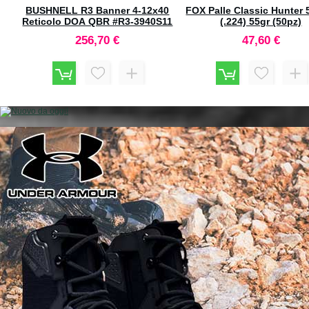
 a
BUSHNELL R3 Banner 4-12x40
FOX Palle Classic Hunter
ed
Reticolo DOA QBR #R3-3940S11
(.224) 55gr (50pz)
256,70 €
47,60 €