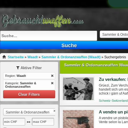
Sammler & Ordo
Suche
Startseite
»
Waadt
»
Sammler & Ordonanzwaffen (Waadt)
»
Suchergebnis
Sammler & Ordonanzwaffen Waa
Aktive Filter
Region:
Waadt
Zu verkaufen:
Kategorie:
Sammler &
Grüezi, Zum Vercha
Ordonanzwaffen
handelt sich um es
schick i gärn uf Aa
Clear Filters
Schweiz-Switzerland
A vendre un pi
Sammler & Ordonanzwaffen
A vendre un pistol
Vente selon la La