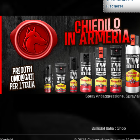
Fischerei
Spray Antiaggressione
,
Spray a
Ballistol Italia : Shop
Kontakt
© 2026 Gebrauchtwaffen.com / Armiusat