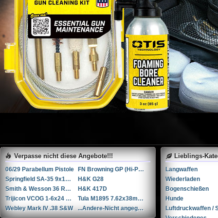
Verpasse nicht diese Angebote!!!
Lieblings-Kat
06/29 Parabellum Pistole
FN Browning GP (Hi-Power / GP35)
Langwaffen
Springfield SA-35 9x19mm Parabellum/Luger/NATO
H&K G28
Wiederladen
Smith & Wesson 36 RB .38 Spl.
H&K 417D
Bogenschießen
Trijicon VCOG 1-6x24 LED-Zielfernrohr mit Absehen für .223 Remington / 77 gr.
Tula M1895 7.62x38mmR / 7.62x38mm Nagant
Hunde
Webley Mark IV .38 S&W
...Andere-Nicht angegeben W+F Raketenpistole 1917/1934 kal. 34mm ...Andere/Nicht angegeben
Luftdruckwaffen / S
Verschiedenes