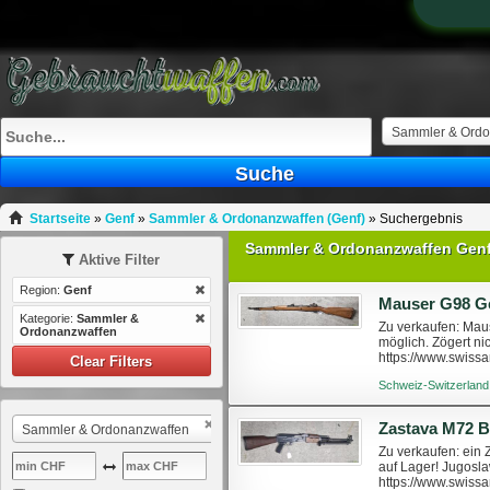
Sammler & Ordo
Suche
Startseite
»
Genf
»
Sammler & Ordonanzwaffen (Genf)
»
Suchergebnis
Sammler & Ordonanzwaffen Gen
Aktive Filter
Region:
Genf
Mauser G98 Ge
Kategorie:
Sammler &
Zu verkaufen: Mau
Ordonanzwaffen
möglich. Zögert ni
https://www.swiss
Clear Filters
Schweiz-Switzerland
Zastava M72 B
Sammler & Ordonanzwaffen
Zu verkaufen: ein
auf Lager! Jugosla
https://www.swiss