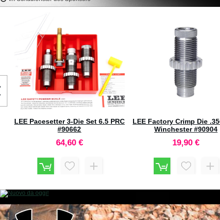
RCBS PRO CHUCKER 5-Station
REMINGTON Bossoli 
Shell Plate n°23 #88934
Remington (50pz)
79,50 €
59,80 €