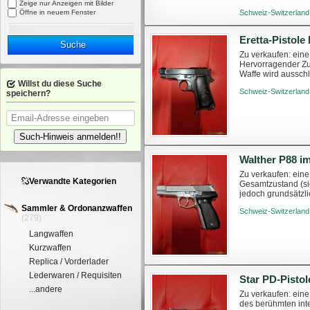
Zeige nur Anzeigen mit Bilder
Kleine. Versand pe
Öffne in neuem Fenster
Schweiz-Switzerland
Suche
Zu verkaufen: eine
Hervorragender Zu
Waffe wird ausschl
Willst du diese Suche
Fragen habt. Sie k
Schweiz-Switzerland
speichern?
Such-Hinweis anmelden!!
Walther P88 i
Zu verkaufen: eine
Verwandte Kategorien
Gesamtzustand (sie
jedoch grundsätzli
kleines Abzeichen 
Sammler & Ordonanzwaffen
Schweiz-Switzerland
(279)
Langwaffen
Kurzwaffen
Replica / Vorderlader
Lederwaren / Requisiten
...andere
Zu verkaufen: eine
des berühmten int