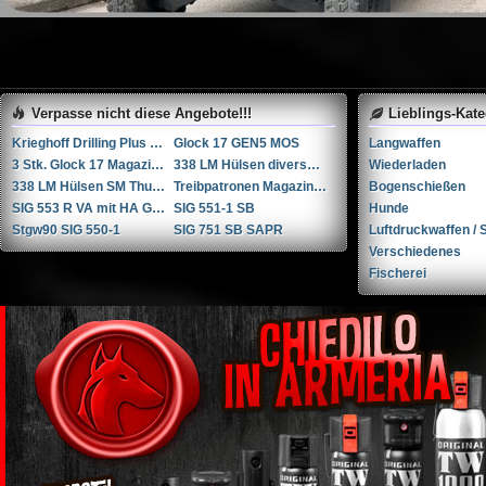
Verpasse nicht diese Angebote!!!
Lieblings-Kat
Krieghoff Drilling Plus 7x65R / 20-76 / 222Rem
Glock 17 GEN5 MOS
Langwaffen
3 Stk. Glock 17 Magazine
338 LM Hülsen diverse Hersteller
Wiederladen
338 LM Hülsen SM Thun / RUAG Thun
Treibpatronen Magazin STGW 57
Bogenschießen
SIG 553 R VA mit HA Griffstück
SIG 551-1 SB
Hunde
Stgw90 SIG 550-1
SIG 751 SB SAPR
Luftdruckwaffen / S
Verschiedenes
Fischerei