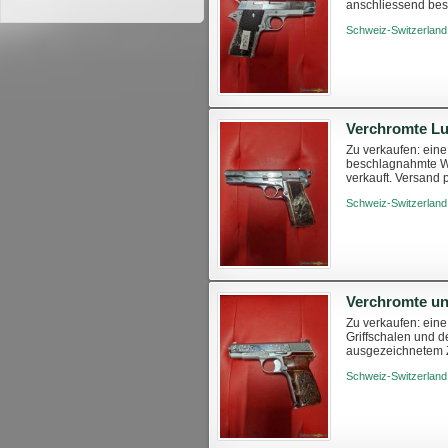
anschliessend bes
Sie sich nicht entg
Schweiz-Switzerland
Zu verkaufen: ein
beschlagnahmte Wa
verkauft. Versand 
bestellen unter: ht
Schweiz-Switzerland
Zu verkaufen: ein
Griffschalen und d
ausgezeichnetem Z
haben. Sie können s
Schweiz-Switzerland