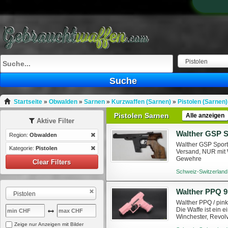
Pistolen
Suche
Startseite
»
Obwalden
»
Sarnen
»
Kurzwaffen (Sarnen)
»
Pistolen (Sarnen)
Pistolen Sarnen
Alle anzeigen
Aktive Filter
Walther GSP Sp
Region:
Obwalden
Walther GSP Sportp
Kategorie:
Pistolen
Versand, NUR mit 
Gewehre
Clear Filters
Schweiz-Switzerland
Walther PPQ 9
Pistolen
Walther PPQ / pink
Die Waffe ist ein
Winchester, Revolv
Zeige nur Anzeigen mit Bilder