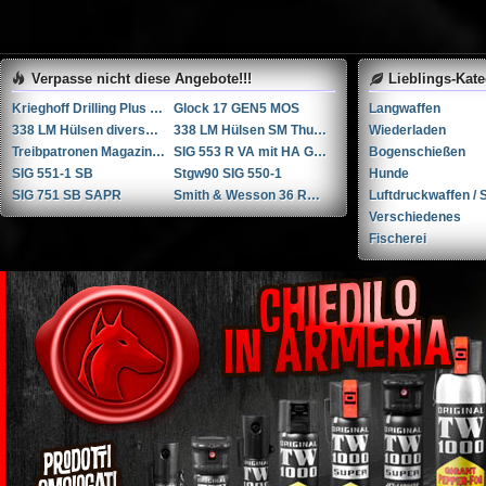
Verpasse nicht diese Angebote!!!
Lieblings-Kat
Krieghoff Drilling Plus 7x65R / 20-76 / 222Rem
Glock 17 GEN5 MOS
Langwaffen
338 LM Hülsen diverse Hersteller
338 LM Hülsen SM Thun / RUAG Thun
Wiederladen
Treibpatronen Magazin STGW 57
SIG 553 R VA mit HA Griffstück
Bogenschießen
SIG 551-1 SB
Stgw90 SIG 550-1
Hunde
SIG 751 SB SAPR
Smith & Wesson 36 RB .38 Spl.
Luftdruckwaffen / S
Verschiedenes
Fischerei