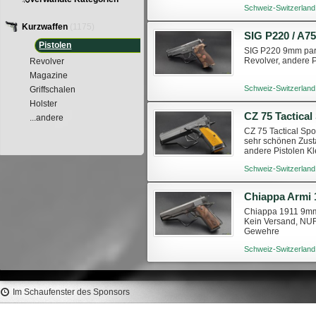
Schweiz-Switzerland
Kurzwaffen
(1175)
SIG P220 / A75
Pistolen
SIG P220 9mm para
Revolver, andere 
Revolver
Magazine
Schweiz-Switzerland
Griffschalen
Holster
CZ 75 Tactica
...andere
CZ 75 Tactical Sp
sehr schönen Zust
andere Pistolen K
Schweiz-Switzerland
Chiappa Armi
Chiappa 1911 9mm 
Kein Versand, NUR
Gewehre
Schweiz-Switzerland
Im Schaufenster des Sponsors