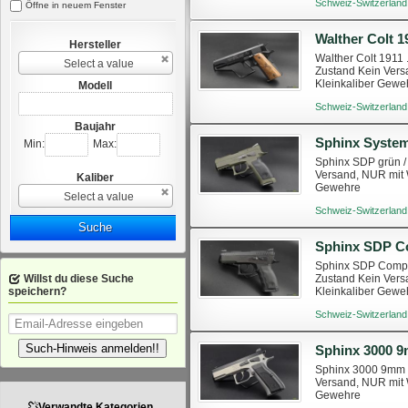
Schweiz-Switzerland
Öffne in neuem Fenster
Walther Colt 1
Hersteller
Walther Colt 1911 
Select a value
Zustand Kein Vers
Kleinkaliber Gewe
Modell
Schweiz-Switzerland
Baujahr
Min:
Max:
Sphinx SDP grün /
Versand, NUR mit 
Kaliber
Gewehre
Select a value
Schweiz-Switzerland
Suche
Sphinx SDP C
Sphinx SDP Compac
Willst du diese Suche
Zustand Kein Vers
speichern?
Kleinkaliber Gewe
Schweiz-Switzerland
Such-Hinweis anmelden!!
Sphinx 3000 
Sphinx 3000 9mm p
Versand, NUR mit 
Gewehre
Verwandte Kategorien