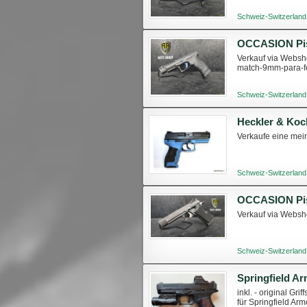
Schweiz-Switzerland
Verkauf via Websho
match-9mm-para-
Schweiz-Switzerland
Heckler & Koc
Verkaufe eine mein
Schweiz-Switzerland
Verkauf via Websh
Schweiz-Switzerland
inkl. - original Gr
für Springfield Ar