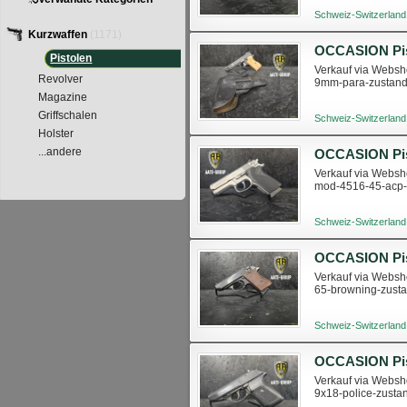
Schweiz-Switzerland
Kurzwaffen
(1171)
Pistolen
Verkauf via Websho
Revolver
9mm-para-zustan
Magazine
Griffschalen
Schweiz-Switzerland
Holster
...andere
Verkauf via Websho
mod-4516-45-acp-
Schweiz-Switzerland
Verkauf via Websho
65-browning-zust
Schweiz-Switzerland
Verkauf via Websho
9x18-police-zusta