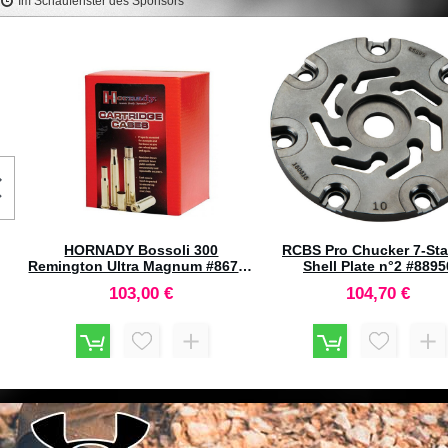
Im Schaufenster des Sponsors
LEE Pacesetter 3-Die Set .358
LEE Carbide 3-Dies Set 4
Winchester #90797
Rim #90808
58,40 €
60,90 €
io