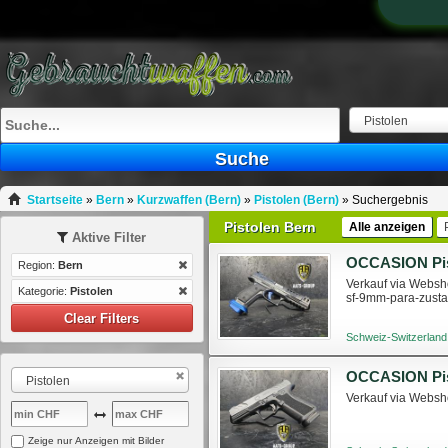
Pistolen
Suche
Startseite
»
Bern
»
Kurzwaffen (Bern)
»
Pistolen (Bern)
»
Suchergebnis
Pistolen Bern
Alle anzeigen
Aktive Filter
Region:
Bern
Verkauf via Websho
Kategorie:
Pistolen
sf-9mm-para-zust
Clear Filters
Schweiz-Switzerland
Pistolen
Verkauf via Websho
Zeige nur Anzeigen mit Bilder