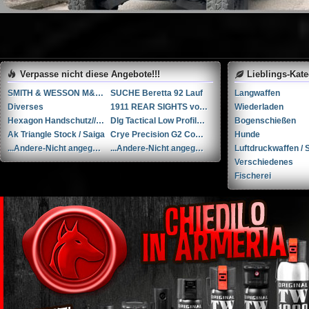
Verpasse nicht diese Angebote!!!
Lieblings-Kat
SMITH & WESSON M&P 9-M2.0 PERFORMANCE CENTER 5” Ported
SUCHE Beretta 92 Lauf
Langwaffen
Diverses
1911 REAR SIGHTS von NOVAK
Wiederladen
Hexagon Handschutz// AK / Saiga
Dlg Tactical Low Profile Folding Visier-Set // NEU in der Verpackung
Bogenschießen
Ak Triangle Stock / Saiga
Crye Precision G2 Combat Pants (30R)
Hunde
...Andere-Nicht angegeben Rohm mod. 17 .38 Special / 9x29mmR
...Andere-Nicht angegeben Liège cal. 12 12
Luftdruckwaffen / S
Verschiedenes
Fischerei