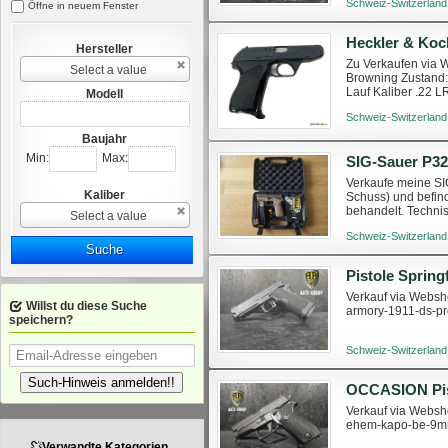
Schweiz-Switzerland
Öffne in neuem Fenster
Heckler & Koc
Hersteller
Zu Verkaufen via W
Select a value
Browning Zustand:
Lauf Kaliber .22 
Modell
Waffenerwerbssche
Schweiz-Switzerland
Baujahr
Min:
Max:
Verkaufe meine SI
Kaliber
Schuss) und befind
behandelt. Technis
Select a value
Originalkoffer, dre
Schweiz-Switzerland
Suche
Verkauf via Websho
Willst du diese Suche
armory-1911-ds-p
speichern?
Schweiz-Switzerland
Such-Hinweis anmelden!!
Verkauf via Websho
ehem-kapo-be-9m
Verwandte Kategorien