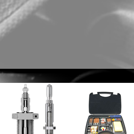
wift
REAL AVID Smart-Assist Quick-
HORNADY PTX™ Univ
Connect System #AVMVACC
Powder Drop Expande
#290050
149,95 €
19,90 €