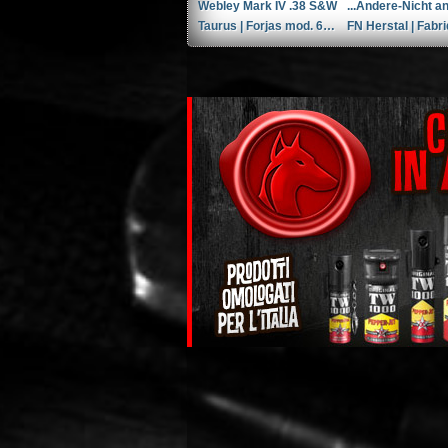
Webley Mark IV .38 S&W
Taurus | Forjas mod. 66 6'' .357 Magnum / 9x31mmR /.353 Casull