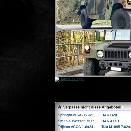
Verpasse nicht diese Angebote!!!
Springfield SA-35 9x19mm Parabellum/Luger/NATO
H&K G28
Smith & Wesson 36 RB .38 Spl.
H&K 417D
Trijicon VCOG 1-6x24 LED-Zielfernrohr mit Absehen für .223 Remington / 77 gr.