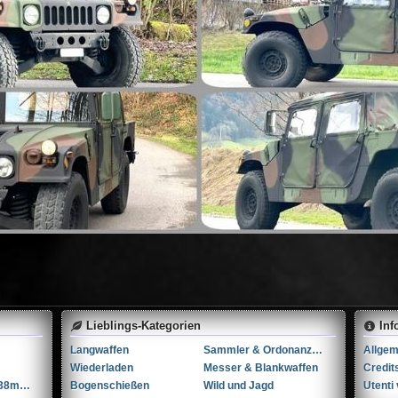
Lieblings-Kategorien
Inf
Langwaffen
Sammler & Ordonanzwaffen
Wiederladen
Messer & Blankwaffen
Credit
Tula M1895 7.62x38mmR / 7.62x38mm Nagant
Bogenschießen
Wild und Jagd