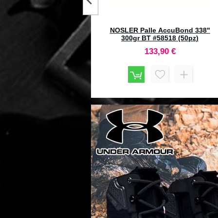
MTM Portacolpi H-50-RM Rifle
Medium Blu trasparente
19,40 €