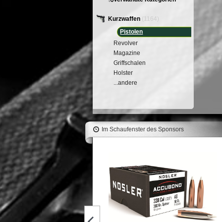
Kurzwaffen
(1164)
Pistolen
Revolver
Magazine
Griffschalen
Holster
...andere
Im Schaufenster des Sponsors
REMINGTON Bossoli 220 S
(100pz)
110,30 €