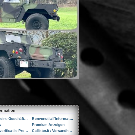
ormation
Allgemeine Geschäftsbedingungen (AGB)s
Benvenuti all'Informativa sulla Privacy
s
Premium Anzeigen
Utenti verificati e Premium
Callister.it : Versandhandel seit 2002