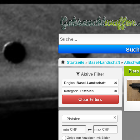
Such
Startseite
»
Basel-Landschaft
»
Allschwil
Pisto
Aktive Filter
Region:
Basel-Landschaft
Kategorie:
Pistolen
Clear Filters
Pistolen
Zeige nur Anzeigen mit Bilder