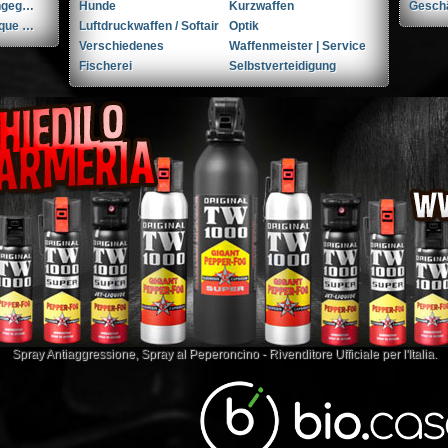
...Andere-Nicht angegeben W+F Raketenpistole 1917/1934 kal. 34mm ...Andere/Nicht angegeben
Hunde
Kurzwaffen
Gesch
FN Herstal | Fabrique Nationale 1910 + holster & 3 mags. .32 ACP / 7.65x17mm Browning SR
Luftdruckwaffen / Softair
Optik
Verschiedenes
Waffenmeister | Service
Fischerei
Selbstverteidigung
Spray Antiaggressione
,
Spray al Peperoncino
- Rivenditore Ufficiale per l'Italia.