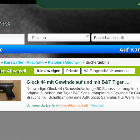
Pistolen
Basel-Landschaft
e
Auf Kar
»
Kurzwaffen (Allschwil)
»
Pistolen (Allschwil)
»
Suchergebnis
len Allschwil
Alle anzeigen
Private
Waffengeschäft/Kommerziell
Glock 44 mit Gewindelauf und mit B&T Tiger Schalldämpfer (auch für Mosquito)
Neuwertige Glock 44 (Schussbelastung 450 Schuss, störungsfrei). I
original Zubehör und Tiger B&T Schalldämpfer mit Gewinde für G
Braucht inkl. Schalldämpfer eine ABK gross Sammler. Nur Waffe mi
Abholen in Allschwil, Versand ...
Schweiz-Switzerland ·
Basel-Landschaft ·
Allschwil ·