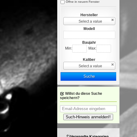
Öffne in neuem Fenster
Hersteller
Select a value
Modell
Baujahr
Min:
Max:
Kaliber
Select a value
Suche
Willst du diese Suche
speichern?
Such-Hinweis anmelden!!
Verwandte Kategorien