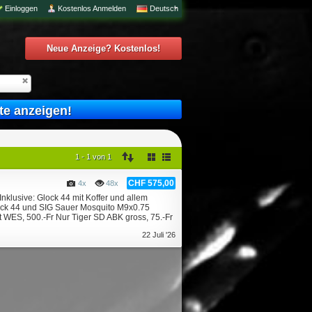
Einloggen
Kostenlos Anmelden
Deutsch
Neue Anzeige? Kostenlos!
te anzeigen!
1 - 1 von 1
CHF 575,00
4x
48x
nklusive: Glock 44 mit Koffer und allem
lock 44 und SIG Sauer Mosquito M9x0.75
t WES, 500.-Fr Nur Tiger SD ABK gross, 75.-Fr
22 Juli '26