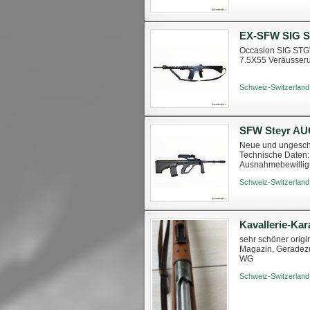
EX-SFW SIG ST
Occasion SIG STGW
7.5X55 Veräusseru
Schweiz-Switzerland
SFW Steyr AUG
Neue und ungescho
Technische Daten: 
Ausnahmebewilligu
Schweiz-Switzerland
Kavallerie-Ka
sehr schöner orig
Magazin, Geradezu
WG
Schweiz-Switzerland