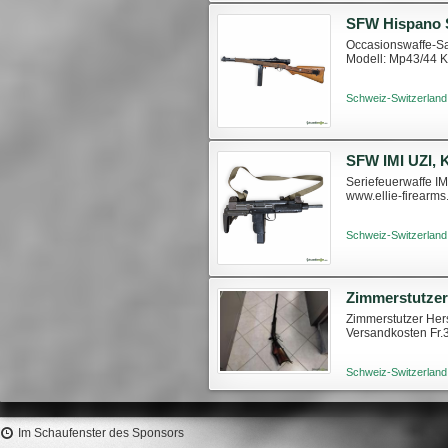
SFW Hispano S
Occasionswaffe-Sa
Modell: Mp43/44 K
Schweiz-Switzerland
SFW IMI UZI, K
Seriefeuerwaffe IM
www.ellie-firearm
Schweiz-Switzerland
Zimmerstutze
Zimmerstutzer Her
Versandkosten Fr.3
Schweiz-Switzerland
Im Schaufenster des Sponsors