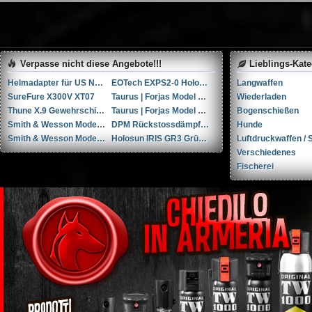
Verpasse nicht diese Angebote!!!
Lieblings-Kat
Helmadapter für US Navy HGU-68/P und JHMCS Nachtsichtgeräte
EOTech EXPS2-0 Holografisches Visier und 3x Vortex Vergrößerungsglas
Langwaffen
SureFure X300V XT07
Taurus | Forjas Model Raging Bull cal. 454Casull
Wiederladen
Thune X.9 Gewehrschiessschuhe (42)
Taurus | Forjas Model 85S cal. .38spl
Bogenschießen
Smith & Wesson Model M&P9 Shield cal. 9mmP
DPM Rückstossdämpfer Glock 19/19x/23/45 Gen. 4/5
Hunde
Smith & Wesson Modell 60 .357 Super Magnum
Holosun IRIS GR3 Grünlaser-Zielmodul mit sichtbarem/IR-Laser und Illuminator
Luftdruckwaffen / S
Verschiedenes
Fischerei