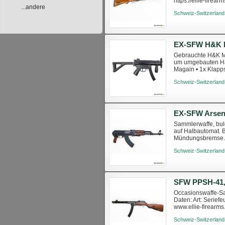
https://ellie-fir
...andere
Schweiz-Switzerland
EX-SFW H&K M
Gebrauchte H&K MP
um umgebauten Hal
Magain • 1x Klapp
Schweiz-Switzerland
EX-SFW Arsena
Sammlerwaffe, bul
auf Halbautomat. 
Mündungsbremse. 
Schweiz-Switzerland
SFW PPSH-41, 
Occasionswaffe-Sa
Daten: Art: Serie
www.ellie-firearm
Schweiz-Switzerland