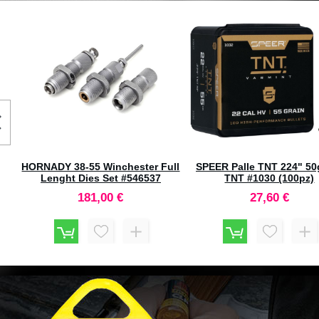
HORNADY RAPiD® Safe
BUSHNELL R5 Binocolo 
Braccialetto di ricambio :
Verde #R5-842
Medium #98163
13,00 €
385,00 €
mm