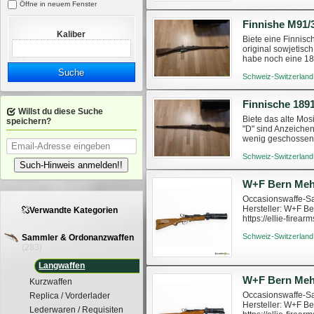
Öffne in neuem Fenster
Finnishe M91/
Kaliber
Biete eine Finnisc
original sowjetis
habe noch eine 189
Lauf. Jahrgang: 190
Suche
Schweiz-Switzerland
Finnische 189
Willst du diese Suche
Biete das alte Mos
speichern?
"D" sind Anzeichen
wenig geschossen.
einem anderen Inse
Schweiz-Switzerland
Such-Hinweis anmelden!!
Occasionswaffe-Sa
Hersteller: W+F B
Verwandte Kategorien
https://ellie-fir
Schweiz-Switzerland
Sammler & Ordonanzwaffen
(283)
Langwaffen
Kurzwaffen
Occasionswaffe-Sa
Replica / Vorderlader
Hersteller: W+F B
Lederwaren / Requisiten