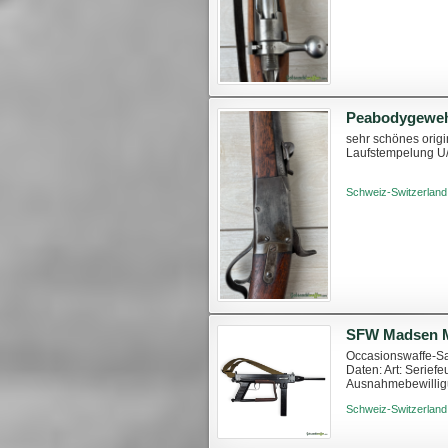
Peabodygeweh
sehr schönes orig
Laufstempelung U
Schweiz-Switzerland
SFW Madsen M-
Occasionswaffe-Sa
Daten: Art: Serief
Ausnahmebewilligu
Schweiz-Switzerland