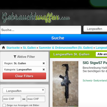
Langwaffen
Suche
Startseite
»
St. Gallen
»
Sammler & Ordonanzwaffen (St. Gallen)
»
Langwaff
Langwaffen St. Gallen
Alle a
Aktive Filter
SIG Stgw57 P
Region:
St. Gallen
Beschreibung Hal
Kategorie:
Langwaffen
Sie benötigen für 
Clear Filters
Schweiz-Switzerland
Langwaffen
Zeige nur Anzeigen mit Bilder