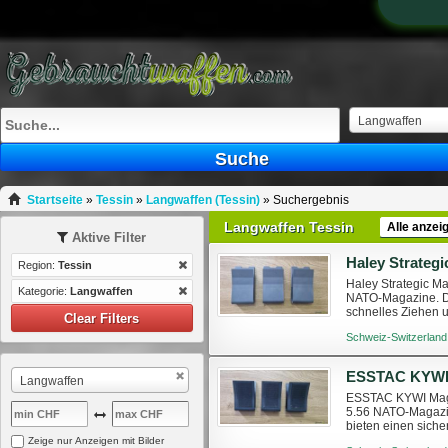
Langwaffen
Suche
Startseite
»
Tessin
»
Langwaffen (Tessin)
»
Suchergebnis
Langwaffen Tessin
Alle anzei
Aktive Filter
Region:
Tessin
Haley Strategic Ma
Kategorie:
Langwaffen
NATO-Magazine. Di
schnelles Ziehen u
Clear Filters
Preis: CHF 40.– Ver
Schweiz-Switzerland
Langwaffen
ESSTAC KYWI Magaz
5.56 NATO-Magazi
bieten einen siche
Wiedereinsetzen. 3
Zeige nur Anzeigen mit Bilder