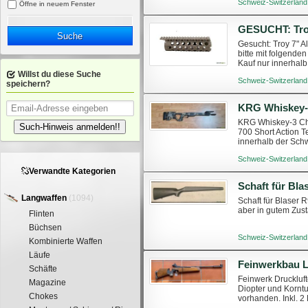
Schweiz-Switzerland
Öffne in neuem Fenster
Suche
Gesucht: Troy 7" A
bitte mit folgende
Kauf nur innerhalb
Willst du diese Suche
Schweiz-Switzerland
speichern?
KRG Whiskey-3 Cha
Such-Hinweis anmelden!!
700 Short Action T
innerhalb der Sch
zusätzliche Fotos.
Schweiz-Switzerland
Verwandte Kategorien
Schaft für Bla
Langwaffen
(1094)
Schaft für Blaser 
aber in gutem Zust
Flinten
Büchsen
Schweiz-Switzerland
Kombinierte Waffen
Läufe
Feinwerkbau 
Schäfte
Feinwerk Druckluft
Magazine
Diopter und Kornt
Chokes
vorhanden. Inkl. 