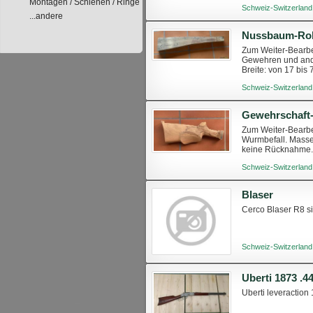
Sachmängelhaftung
Montagen / Schienen / Ringe
Schweiz-Switzerland
...andere
Nussbaum-Roh
Zum Weiter-Bearbe
Gewehren und ande
Breite: von 17 bis
auf Anfrage möglic
Schweiz-Switzerland
Gewehrschaft
Zum Weiter-Bearbe
Wurmbefall. Masse:
keine Rücknahme. 
Schweiz-Switzerland
Blaser
Cerco Blaser R8 s
Schweiz-Switzerland
Uberti 1873 .4
Uberti leveraction