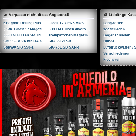
Verpasse nicht diese Angebote!!!
Lieblings-Kat
Krieghoff Drilling Plus 7x65R / 20-76 / 222Rem
Glock 17 GEN5 MOS
Langwaffen
3 Stk. Glock 17 Magazine
338 LM Hülsen diverse Hersteller
Wiederladen
338 LM Hülsen SM Thun / RUAG Thun
Treibpatronen Magazin STGW 57
Bogenschießen
SIG 553 R VA mit HA Griffstück
SIG 551-1 SB
Hunde
Stgw90 SIG 550-1
SIG 751 SB SAPR
Luftdruckwaffen / S
Verschiedenes
Fischerei