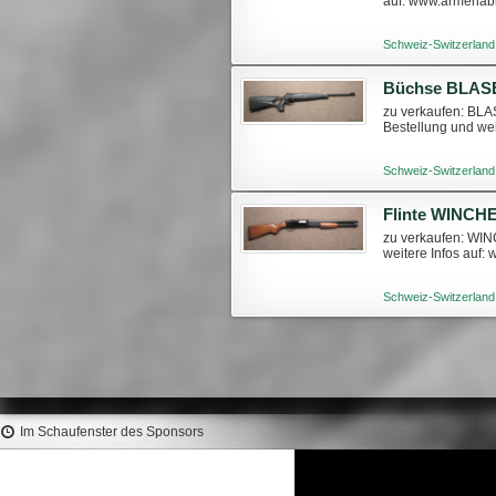
auf: www.armeriab
Schweiz-Switzerland
zu verkaufen: BLA
Bestellung und we
Schweiz-Switzerland
zu verkaufen: WIN
weitere Infos auf
Schweiz-Switzerland
Im Schaufenster des Sponsors
HORNADY Palle A-Tip Match
CALDWELL Brass Catcher
264" 135gr #26179 (100pz)
Raccogli Bossoli AR-15
Picatinny