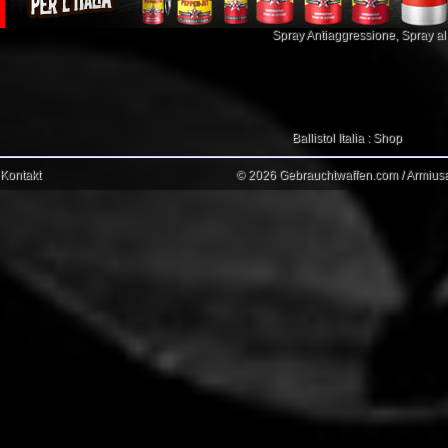
Spray Antiaggressione
,
Spray a
Ballistol Italia : Shop
Kontakt
© 2026 Gebrauchtwaffen.com / Armiusat