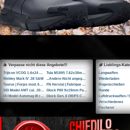
Verpasse nicht diese Angebote!!!
Lieblings-Kat
Trijicon VCOG 1-6x24 LED-Zielfernrohr mit Absehen für .223 Remington / 77 gr.
Tula M1895 7.62x38mmR / 7.62x38mm Nagant
Langwaffen
Webley Mark IV .38 S&W
...Andere-Nicht angegeben W+F Raketenpistole 1917/1934 kal. 34mm ...Andere/Nicht angegeben
Wiederladen
Taurus | Forjas mod. 66 6'' .357 Magnum / 9x31mmR /.353 Casull
FN Herstal | Fabrique Nationale 1910 + holster & 3 mags. .32 ACP / 7.65x17mm Browning SR
Bogenschießen
SIG Model AMT cal. .308Win
Glock P80 9x19mm Parabellum/Luger/NATO
Hunde
IAI Model Automag III cal. .30 Carbine (.30M1)
Glock Gen. 6 OR/FS Combo COA DC8 9x19mm Parabellum/Luger/NATO
Luftdruckwaffen / S
Verschiedenes
Fischerei