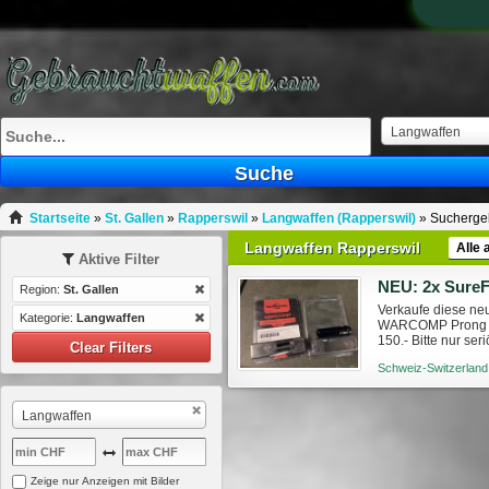
Langwaffen
Suche
Startseite
»
St. Gallen
»
Rapperswil
»
Langwaffen (Rapperswil)
»
Sucherge
Langwaffen Rapperswil
Alle 
Aktive Filter
NEU: 2x SureF
Region:
St. Gallen
Verkaufe diese neu
Kategorie:
Langwaffen
WARCOMP Prong Fl
150.- Bitte nur se
Clear Filters
Schweiz-Switzerland
Langwaffen
Zeige nur Anzeigen mit Bilder