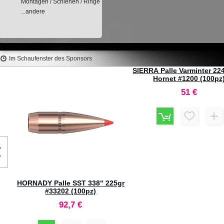
Montagen / Schienen / Ringe
...andere
Im Schaufenster des Sponsors
8"
HORNADY Palle SST 338" 225gr
SIERRA Palle Varminter 22
#33202 (100pz)
Hornet #1200 (100pz
92,7 €
51 €