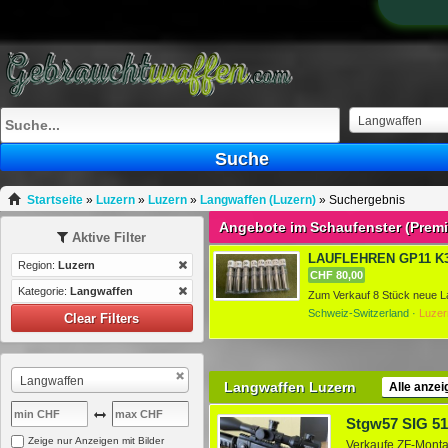
Langwaffen
Suche
Startseite
»
Luzern
»
Luzern
»
Langwaffen (Luzern)
»
Suchergebnis
Angebote im Schaufenster (Prem
Aktive Filter
LAUFLEHREN GP11 K31 
Region:
Luzern
CHF 80,00
Kategorie:
Langwaffen
Schweiz-Switzerland ·
Luzer
Clear Filters
Langwaffen
Langwaffen Luzern
Alle anzei
Stgw57 SIG 51
Zeige nur Anzeigen mit Bilder
Verkaufe ZF-Monta