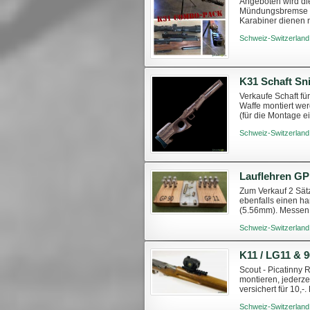
Angeboten wird die
Mündungsbremse St
Karabiner dienen 
Schweiz-Switzerland
K31 Schaft Sn
Verkaufe Schaft fü
Waffe montiert wer
(für die Montage e
300,- Es handelt si
Schweiz-Switzerland
Lauflehren GP
Zum Verkauf 2 Sät
ebenfalls einen h
(5.56mm). Messen 
Lieferumfang sind 
Schweiz-Switzerland
K11 / LG11 & 
Scout - Picatinny
montieren, jederze
versichert für 10,-
TWINT-Zahlu...
Schweiz-Switzerland