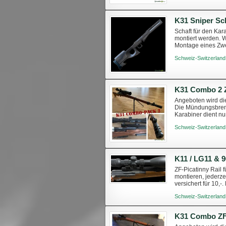
K31 Sniper Sc
Schaft für den Kar
montiert werden. W
Montage eines Zwe
passenden ZF-Sch
Schweiz-Switzerland
K31 Combo 2 
Angeboten wird die
Die Mündungsbrems
Karabiner dient nu
Schweiz-Switzerland
K11 / LG11 & 9
ZF-Picatinny Rail
montieren, jederze
versichert für 10,-
TWINT-Zahlung mö
Schweiz-Switzerland
K31 Combo ZF