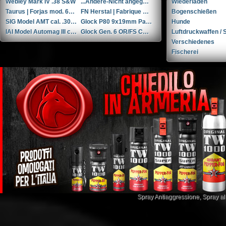
Webley Mark IV .38 S&W
...Andere-Nicht angegeben W+F Raketenpistole 1917/1934 kal. 34mm ...Andere/Nicht angegeben
Wiederladen
Taurus | Forjas mod. 66 6'' .357 Magnum / 9x31mmR /.353 Casull
FN Herstal | Fabrique Nationale 1910 + holster & 3 mags. .32 ACP / 7.65x17mm Browning SR
Bogenschießen
SIG Model AMT cal. .308Win
Glock P80 9x19mm Parabellum/Luger/NATO
Hunde
IAI Model Automag III cal. .30 Carbine (.30M1)
Glock Gen. 6 OR/FS Combo COA DC8 9x19mm Parabellum/Luger/NATO
Luftdruckwaffen / S
Verschiedenes
Fischerei
Spray Antiaggressione
,
Spray a