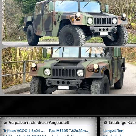
Verpasse nicht diese Angebote!!!
Lieblings-Kat
Trijicon VCOG 1-6x24 LED-Zielfernrohr mit Absehen für .223 Remington / 77 gr.
Tula M1895 7.62x38mmR / 7.62x38mm Nagant
Langwaffen