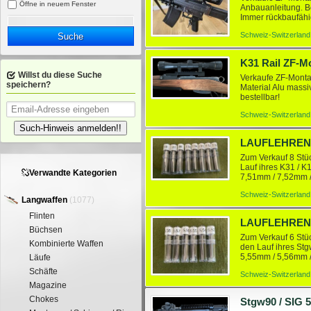
Öffne in neuem Fenster
Anbauanleitung. B
Immer rückbaufähig.
Schweiz-Switzerland
Suche
K31 Rail ZF-
Willst du diese Suche
Verkaufe ZF-Montag
speichern?
Material Alu massi
bestellbar!
Schweiz-Switzerland
Such-Hinweis anmelden!!
Zum Verkauf 8 Stü
Lauf ihres K31 / K
Verwandte Kategorien
7,51mm / 7,52mm /
Gewinde und könne
Schweiz-Switzerland
Langwaffen
(1077)
Flinten
Büchsen
Zum Verkauf 6 Stü
Kombinierte Waffen
den Lauf ihres Stg
5,55mm / 5,56mm 
Läufe
herkömmlichen Putz
Schäfte
Schweiz-Switzerland
Magazine
Chokes
Stgw90 / SIG 