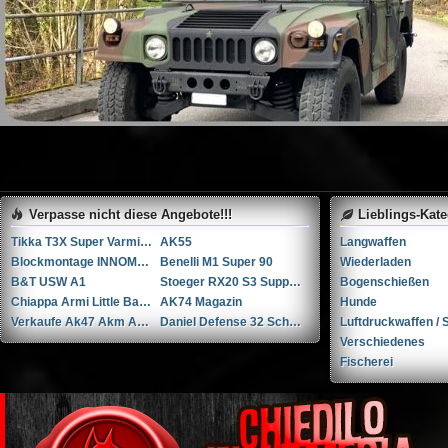
Verpasse nicht diese Angebote!!!
Lieblings-Kat
Tikka T3X Super Varmint .308 Winchester
AK55
Langwaffen
Blockmontage INNOMOUNT TACTICAL
Benelli M1 Super 90
Wiederladen
B&T USW A1
Stoeger RX20 S3 Suppressor ...Andere
Bogenschießen
Chiappa Armi Little Badger .22 war .22 WMR
AK74 Magazin
Hunde
Verkaufe Ak47 Akm Ak74 Teile
Daniel Defense 32 Schuss Magazine
Luftdruckwaffen / S
Verschiedenes
Fischerei