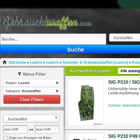
Kurzwaffen
Suche
Startseite
»
Luzern
»
Luzern
»
Sammler & Ordonanzwaffen (Luzern)
»
Kurz
Kurzwaffen Luzern
Alle anzei
Aktive Filter
Region:
Luzern
Unbenutzte neue H
Kategorie:
Kurzwaffen
Letzte Ausführung.
Clear Filters
Schweiz-Switzerland
Kurzwaffen
SIG P210 P49
Zeige nur Anzeigen mit Bilder