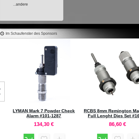
...andere
Im Schaufenster des Sponsors
r
LYMAN Mark 7 Powder Check
RCBS 8mm Remington M
Alarm #101-1287
Full Lenght Dies Set #1
134,30 €
86,60 €