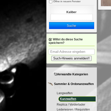
Öffne in neuem Fenster
Kaliber
Suche
Willst du diese Suche
speichern?
Such-Hinweis anmelden!!
Verwandte Kategorien
Sammler & Ordonanzwaffen
(279)
Langwaffen
Kurzwaffen
Replica / Vorderlader
Lederwaren / Requisiten