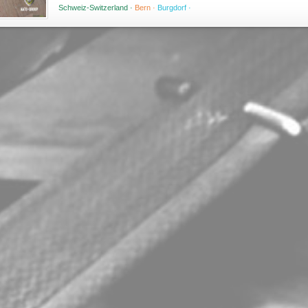
Schweiz-Switzerland ·
Bern ·
Burgdorf ·