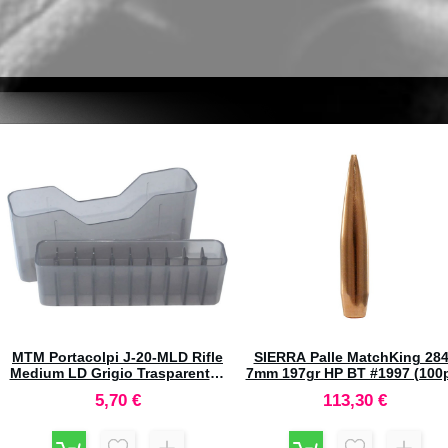
HORNADY Bossoli 475
HORNADY 5.7x28mm FN Ful
Linebaugh #8787 (100pz)
Lenght Dies Set #546203
151,70 €
113,30 €