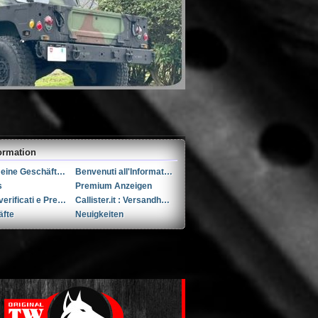
ormation
Allgemeine Geschäftsbedingungen (AGB)s
Benvenuti all'Informativa sulla Privacy
s
Premium Anzeigen
Utenti verificati e Premium
Callister.it : Versandhandel seit 2002
äfte
Neuigkeiten