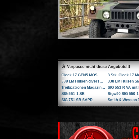
Verpasse nicht diese Angebote!!!
Glock 17 GEN5 MOS
338 LM Hülsen diverse Hersteller
Treibpatronen Magazin STGW 57
SIG 551-1 SB
Stgw90 SIG 550-1
SIG 751 SB SAPR