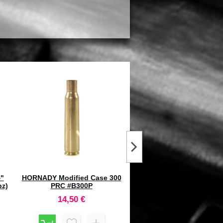
l
RWS Palle Soft Point RD SP .264"
SPARTAN Vidarr Bipiede
159gr (50pz) #2145685
base M-Lok
55,45 €
477,25 €