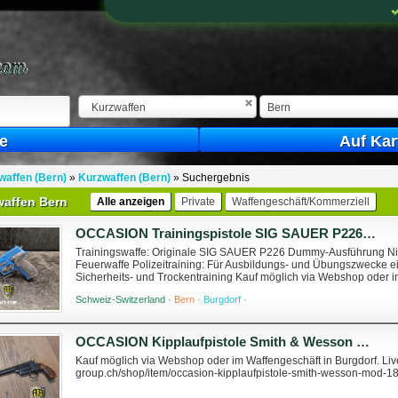
Kurzwaffen
Bern
e
Auf Kar
affen (Bern)
»
Kurzwaffen (Bern)
»
Suchergebnis
waffen Bern
Alle anzeigen
Private
Waffengeschäft/Kommerziell
OCCASION Trainingspistole SIG SAUER P226 (Dummy) - Zustand 1-2
Trainingswaffe: Originale SIG SAUER P226 Dummy-Ausführung Nich
Feuerwaffe Polizeitraining: Für Ausbildungs- und Übungszwecke ei
Sicherheits- und Trockentraining Kauf möglich via Webshop oder im 
group.ch/shop/item/occasion-trainingsp...
Schweiz-Switzerland ·
Bern ·
Burgdorf ·
OCCASION Kipplaufpistole Smith & Wesson Mod. 1891 .22 lr - Zustand 2
Kauf möglich via Webshop oder im Waffengeschäft in Burgdorf. Liv
group.ch/shop/item/occasion-kipplaufpistole-smith-wesson-mod-