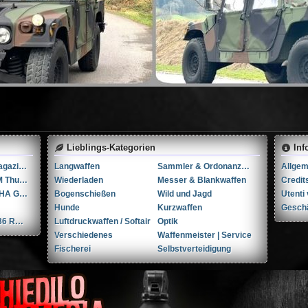
Lieblings-Kategorien
Inf
3 Stk. Glock 17 Magazine
Langwaffen
Sammler & Ordonanzwaffen
338 LM Hülsen SM Thun / RUAG Thun
Wiederladen
Messer & Blankwaffen
Credit
SIG 553 R VA mit HA Griffstück
Bogenschießen
Wild und Jagd
Hunde
Kurzwaffen
Gesch
Smith & Wesson 36 RB .38 Spl.
Luftdruckwaffen / Softair
Optik
Verschiedenes
Waffenmeister | Service
Fischerei
Selbstverteidigung