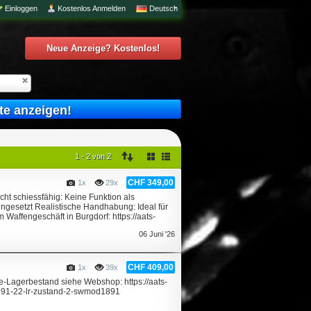
Einloggen
Kostenlos Anmelden
Deutsch
Neue Anzeige? Kostenlos!
te anzeigen!
1 - 2 von 2
CHF 349,00
1x
29x
t schiessfähig: Keine Funktion als
ngesetzt Realistische Handhabung: Ideal für
Waffengeschäft in Burgdorf: https://aats-
06 Juni '26
CHF 409,00
1x
39x
e-Lagerbestand siehe Webshop: https://aats-
1891-22-lr-zustand-2-swmod1891