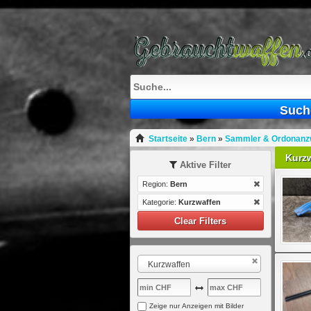
Such
Startseite
»
Bern
»
Sammler & Ordonanzw
Kurz
Aktive Filter
Region:
Bern
Kategorie:
Kurzwaffen
Clear Filters
Kurzwaffen
Zeige nur Anzeigen mit Bilder